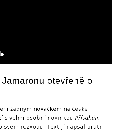
z Jamaronu otevřeně o
ení žádným nováčkem na české
zí s velmi osobní novinkou
Přísahám
–
o svém rozvodu. Text jí napsal bratr