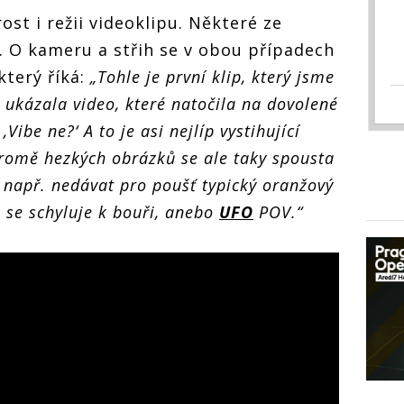
rost i režii videoklipu. Některé ze
. O kameru a střih se v obou případech
který říká:
„Tohle je první klip, který jsme
 ukázala video, které natočila na dovolené
be ne?‘ A to je asi nejlíp vystihující
romě hezkých obrázků se ale taky spousta
, např. nedávat pro poušť typický oranžový
že se schyluje k bouři, anebo
UFO
POV.“