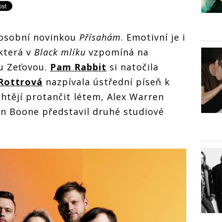
 osobní novinkou
Přísahám
. Emotivní je i
která v
Black mlíku
vzpomíná na
u Zeťovou.
Pam Rabbit
si natočila
Rottrová
nazpívala ústřední píseň k
chtějí protančit létem, Alex Warren
n Boone představil druhé studiové