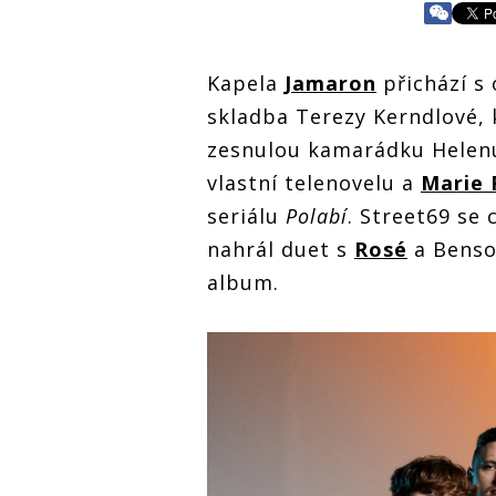
Kapela
Jamaron
přichází s
skladba Terezy Kerndlové, 
zesnulou kamarádku Helen
vlastní telenovelu a
Marie 
seriálu
Polabí
. Street69 se 
nahrál duet s
Rosé
a Benso
album.