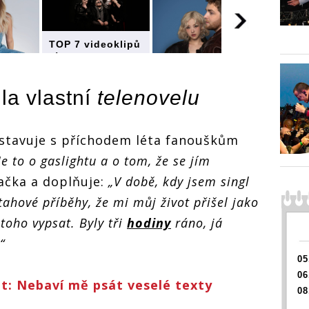
TOP 7 videoklipů
týdne:
Frontmanka
TOP 7 
oklipů
Jamaron zpívá o
týdne:
la vlastní
telenovelu
svém rozvodu a
Frontm
a
TOP 7 videoklipů
Tereza Kerndlová
Jamaro
ívá o
týdne:
vzpomíná na
svém r
du a
Frontmanka
Helenu Zeťovou
Tereza
stavuje s příchodem léta fanouškům
ndlová
Jamaron zpívá o
vzpomí
a
svém rozvodu a
Helenu
Je to o gaslightu a o tom, že se jím
ovou
Tereza Kerndlová
ačka a doplňuje:
„V době, kdy jsem singl
vzpomíná na
Helenu Zeťovou
tahové příběhy, že mi můj život přišel jako
 toho vypsat. Byly tři
hodiny
ráno, já
“
05
06
: Nebaví mě psát veselé texty
08