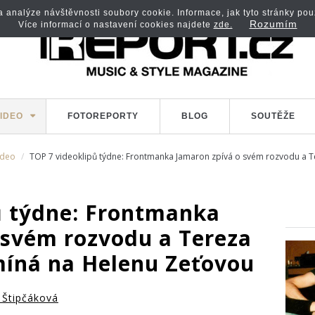
analýze návštěvnosti soubory cookie. Informace, jak tyto stránky použí
Rozumím
Více informací o nastavení cookies najdete
zde.
IDEO
FOTOREPORTY
BLOG
SOUTĚŽE
ideo
TOP 7 videoklipů týdne: Frontmanka Jamaron zpívá o svém rozvodu a 
ů týdne: Frontmanka
 svém rozvodu a Tereza
íná na Helenu Zeťovou
 Štipčáková