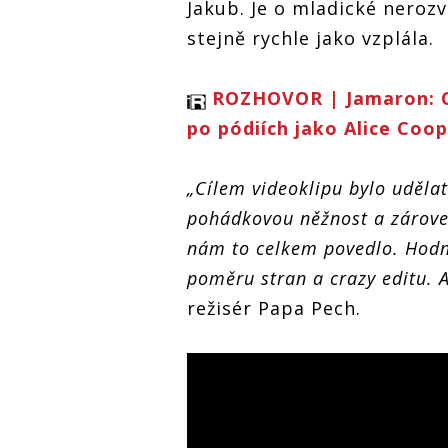
Jakub. Je o mladické nerozv
stejně rychle jako vzplála.
ROZHOVOR | Jamaron: C
po pódiích jako Alice Coo
„Cílem videoklipu bylo udělat
pohádkovou něžnost a zárove
nám to celkem povedlo. Hodně
poměru stran a crazy editu. 
režisér Papa Pech.