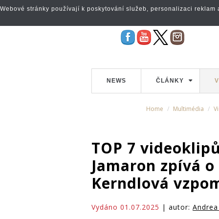
Webové stránky používají k poskytování služeb, personalizaci reklam a 
NEWS
ČLÁNKY
V
Home
Multimédia
V
TOP 7 videoklip
Jamaron zpívá o
Kerndlová vzpom
Vydáno 01.07.2025
| autor:
Andrea