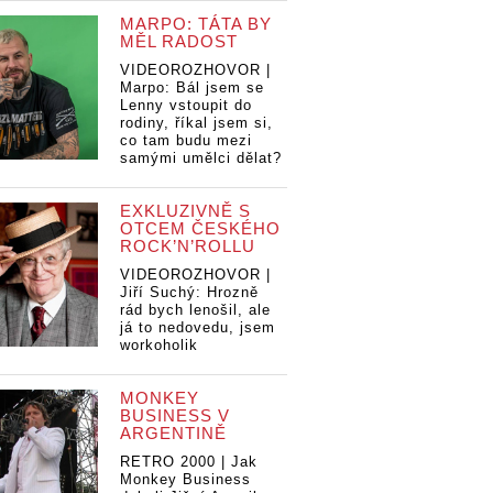
MARPO: TÁTA BY
MĚL RADOST
VIDEOROZHOVOR |
Marpo: Bál jsem se
Lenny vstoupit do
rodiny, říkal jsem si,
co tam budu mezi
samými umělci dělat?
EXKLUZIVNĚ S
OTCEM ČESKÉHO
ROCK’N’ROLLU
VIDEOROZHOVOR |
Jiří Suchý: Hrozně
rád bych lenošil, ale
já to nedovedu, jsem
workoholik
MONKEY
BUSINESS V
ARGENTINĚ
RETRO 2000 | Jak
Monkey Business