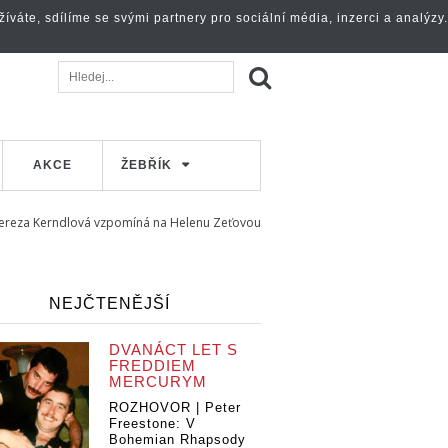
váte, sdílíme se svými partnery pro sociální média, inzerci a analýzy.
AKCE
ŽEBŘÍK
Tereza Kerndlová vzpomíná na Helenu Zeťovou
NEJČTENĚJŠÍ
DVANÁCT LET S
FREDDIEM
MERCURYM
ROZHOVOR | Peter
Freestone: V
Bohemian Rhapsody