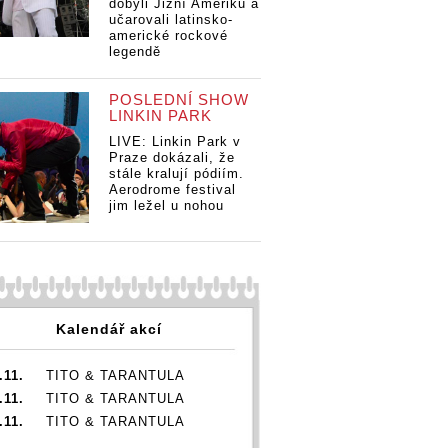
dobyli Jižní Ameriku a
učarovali latinsko-
americké rockové
legendě
POSLEDNÍ SHOW
videoklipů
TO
LINKIN PARK
tý
anka
LIVE: Linkin Park v
Fr
n zpívá o
Praze dokázali, že
Ja
ozvodu a
stále kralují pódiím.
sv
Aerodrome festival
 Kerndlová
TOP 7 videoklipů
Te
jim ležel u nohou
ná na
týdne:
vz
 Zeťovou
Frontmanka
TOP 7 videoklipů
He
Jamaron zpívá o
týdne:
svém rozvodu a
Frontmanka
Tereza Kerndlová
Jamaron zpívá o
vzpomíná na
svém rozvodu a
Helenu Zeťovou
Tereza Kerndlová
Kalendář akcí
vzpomíná na
Helenu Zeťovou
.11.
TITO & TARANTULA
.11.
TITO & TARANTULA
.11.
TITO & TARANTULA