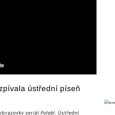
pívala ústřední píseň
 obrazovky seriál
Polabí
. Ústřední