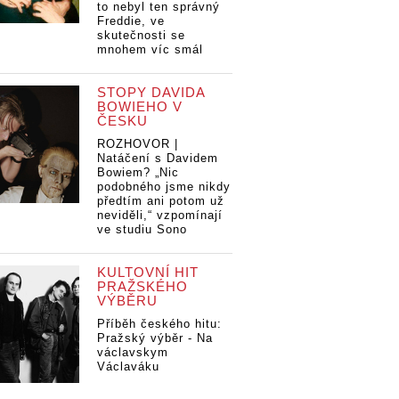
to nebyl ten správný
Freddie, ve
skutečnosti se
mnohem víc smál
STOPY DAVIDA
BOWIEHO V
ČESKU
ROZHOVOR |
Natáčení s Davidem
Bowiem? „Nic
podobného jsme nikdy
předtím ani potom už
neviděli,“ vzpomínají
ve studiu Sono
KULTOVNÍ HIT
PRAŽSKÉHO
VÝBĚRU
Příběh českého hitu:
Pražský výběr - Na
václavskym
Václaváku