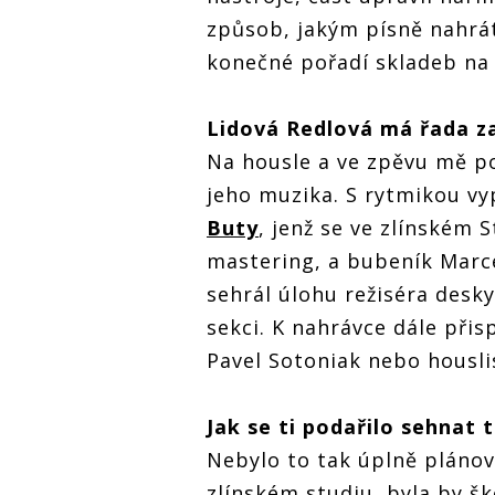
způsob, jakým písně nahrát
konečné pořadí skladeb na 
Lidová Redlová má řada za
Na housle a ve zpěvu mě p
jeho muzika. S rytmikou vy
Buty
, jenž se ve zlínském 
mastering, a bubeník Marce
sehrál úlohu režiséra desky
sekci. K nahrávce dále přis
Pavel Sotoniak nebo housli
Jak se ti podařilo sehnat 
Nebylo to tak úplně plánova
zlínském studiu, byla by š