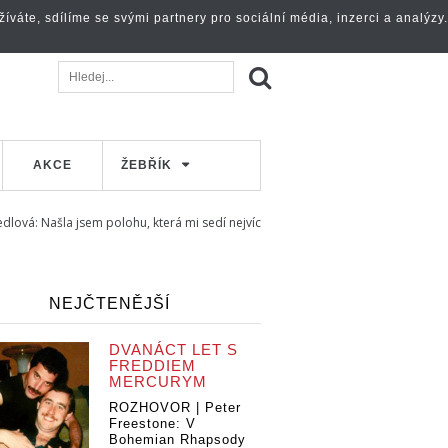
váte, sdílíme se svými partnery pro sociální média, inzerci a analýzy.
AKCE
ŽEBŘÍK
lová: Našla jsem polohu, která mi sedí nejvíc
NEJČTENĚJŠÍ
DVANÁCT LET S
FREDDIEM
MERCURYM
ROZHOVOR | Peter
Freestone: V
Bohemian Rhapsody