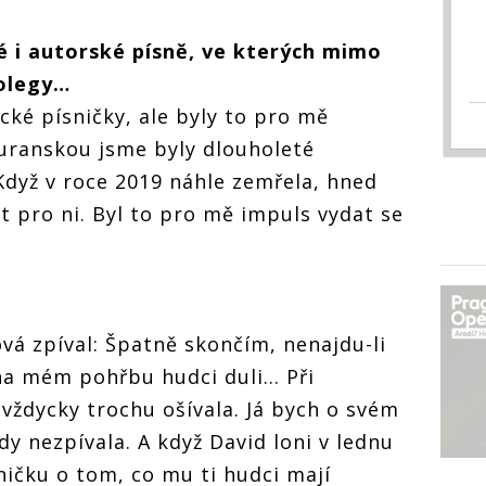
vé i autorské písně, ve kterých mimo
kolegy…
cké písničky, ale byly to pro mě
Šuranskou jsme byly dlouholeté
dyž v roce 2019 náhle zemřela, hned
t pro ni. Byl to pro mě impuls vydat se
vá zpíval: Špatně skončím, nenajdu-li
na mém pohřbu hudci duli... Při
 vždycky trochu ošívala. Já bych o svém
y nezpívala. A když David loni v lednu
ničku o tom, co mu ti hudci mají