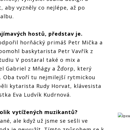
, aby vyzněly co nejlépe, až po
albu.
jímavých hostů, představ je.
odpořil horňácký primáš Petr Mička a
pomohl baskytarista Petr Vavřík z
Studiu V postaral také o mix a
l Gabriel z Mňágy a Žďorp, který
. Oba tvoří tu nejmilejší rytmickou
pěli kytarista Rudy Horvat, klávesista
stka Eva Ludvík Kudrnová.
tolik vytížených muzikantů?
né, ale když už jsme se sešli ve
koda je nevyužít. Tímto způsobem se k