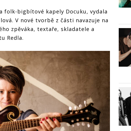
ka folk-bigbítové kapely Docuku, vydala
ová. V nové tvorbě z části navazuje na
ho zpěváka, textaře, skladatele a
tu Redla.