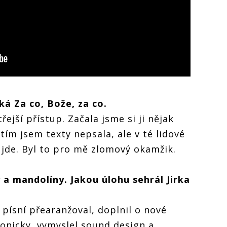
ká Za co, Bože, za co.
ejší přístup. Začala jsme si ji nějak
tím jsem texty nepsala, ale v té lidové
to jde. Byl to pro mě zlomový okamžik.
 a mandolíny. Jakou úlohu sehrál Jirka
u písní přearanžoval, doplnil o nové
monicky, vymyslel sound design a