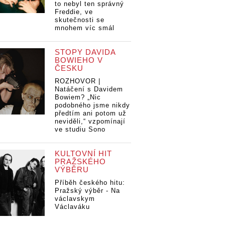
to nebyl ten správný
Freddie, ve
skutečnosti se
mnohem víc smál
STOPY DAVIDA
BOWIEHO V
ČESKU
ROZHOVOR |
Natáčení s Davidem
Bowiem? „Nic
podobného jsme nikdy
předtím ani potom už
neviděli,“ vzpomínají
ve studiu Sono
KULTOVNÍ HIT
PRAŽSKÉHO
VÝBĚRU
Příběh českého hitu:
Pražský výběr - Na
václavskym
Václaváku