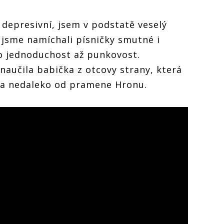
 depresivní, jsem v podstatě veselý
jsme namíchali písničky smutné i
 o jednoduchost až punkovost.
aučila babička z otcovy strany, která
ňa nedaleko od pramene Hronu.