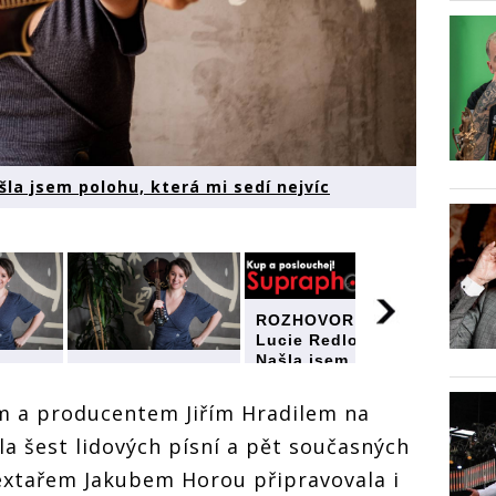
la jsem polohu, která mi sedí nejvíc
ROZHOVOR |
Lucie Redlová:
Našla jsem
|
ROZHOVOR |
polohu, která mi
ROZHO
ová:
Lucie Redlová:
sedí nejvíc
m a producentem Jiřím Hradilem na
Lucie 
Našla jsem
Našla 
rá mi
polohu, která mi
la šest lidových písní a pět současných
polohu,
sedí nejvíc
sedí ne
extařem Jakubem Horou připravovala i