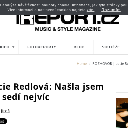
analýze návštěvnosti soubory cookie. Informace, jak tyto stránky použí
Rozumím
Více informací o nastavení cookies najdete
zde.
IDEO
FOTOREPORTY
BLOG
SOUTĚŽE
Home
ROZHOVOR | Lucie Red
e Redlová: Našla jsem
 sedí nejvíc
Jireš