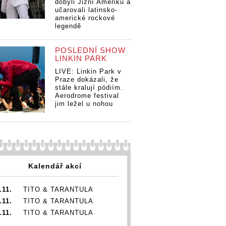
dobyli Jižní Ameriku a
učarovali latinsko-
americké rockové
legendě
POSLEDNÍ SHOW
LINKIN PARK
LIVE: Linkin Park v
Praze dokázali, že
stále kralují pódiím.
Aerodrome festival
jim ležel u nohou
Kalendář akcí
.11.
TITO & TARANTULA
.11.
TITO & TARANTULA
.11.
TITO & TARANTULA