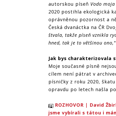
autorskou píseň
Vodo moja
2020 postihla ekologická ka
oprávněnou pozornost a něk
Česká dvanáctka na ČR Dvo
štvala, takže píseň vznikla ry
hned, tak je to většinou ono,"
Jak bys charakterizovala s
Moje současné písně nejsou 
cílem není pátrat v archive
písničky z roku 2020, škatu
opravdu po letech našla pol
ROZHOVOR | David Žbirk
jsme vybírali s tátou i m