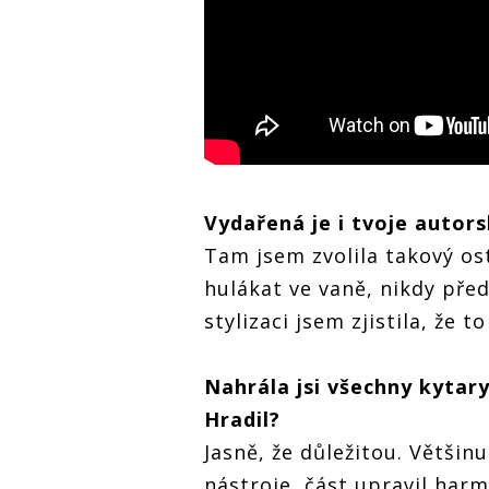
Vydařená je i tvoje autors
Tam jsem zvolila takový ostř
hulákat ve vaně, nikdy před
stylizaci jsem zjistila, že 
Nahrála jsi všechny kytary
Hradil?
Jasně, že důležitou. Většin
nástroje, část upravil har