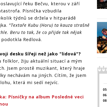
oslavující řeku Bečvu, kterou v září
tastrofa. Písnička vzbudila
olik týdnů se držela v hitparádě
jka.
"Textaře Kubu (Horu) ta kauza strašně
chle. Beru to tak, že co přijde tak nějak
podotkla Redlová.
voji desku šířeji než jako "lidová"?
folklor, žiju aktuální situací a mým
ch. Jsem prostě muzikant, který hraje
lky nechávám na jiných. Cítím, že jsem
ohu, která mi sedí nejvíc.
05
06
a: Písničky na album Posledné veci
08
ámou