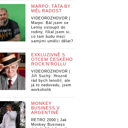
MARPO: TÁTA BY
MĚL RADOST
VIDEOROZHOVOR |
Marpo: Bál jsem se
Lenny vstoupit do
rodiny, říkal jsem si,
co tam budu mezi
samými umělci dělat?
EXKLUZIVNĚ S
OTCEM ČESKÉHO
ROCK’N’ROLLU
VIDEOROZHOVOR |
Jiří Suchý: Hrozně
rád bych lenošil, ale
RO
já to nedovedu, jsem
Lu
workoholik
Na
ROZHOVOR |
ROZHOVOR |
po
VOR |
Lucie Redlová:
Lucie Redlová:
se
MONKEY
Redlová:
Našla jsem
Našla jsem
BUSINESS V
jsem
polohu, která mi
polohu, která mi
ARGENTINĚ
 která mi
sedí nejvíc
sedí nejvíc
RETRO 2000 | Jak
jvíc
Monkey Business