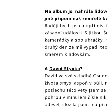
Na album jsi nahrála lido
jiné připomínáš zemřelé 
Raději bych psala optimisti
zásadní události. S Jitkou 
kamarádky a spoluhráčky. K
druhý den ze mě vypadl tex
směrem k lidovkám.
A
David Stypka
?
David ve své skladbě Osudo
života smysl aspoň v půli, 
poslechu této věty jsem se
pohřbu v minulém čísle nikd
odešel, složila jsem mu pís