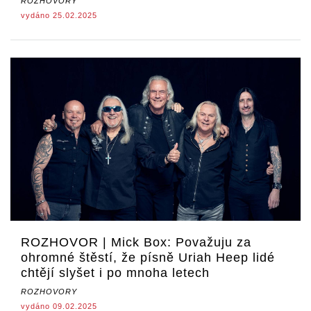
ROZHOVORY
vydáno 25.02.2025
ROZHOVOR | Mick Box: Považuju za
ohromné štěstí, že písně Uriah Heep lidé
chtějí slyšet i po mnoha letech
ROZHOVORY
vydáno 09.02.2025