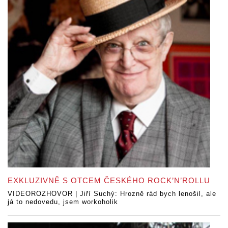
EXKLUZIVNĚ S OTCEM ČESKÉHO ROCK’N’ROLLU
VIDEOROZHOVOR | Jiří Suchý: Hrozně rád bych lenošil, ale
já to nedovedu, jsem workoholik