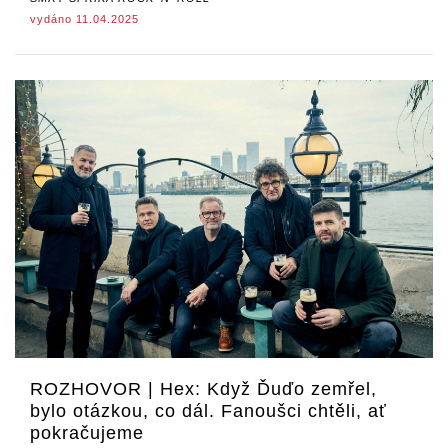
vydáno 11.04.2025
ROZHOVOR | Hex: Když Ďuďo zemřel,
bylo otázkou, co dál. Fanoušci chtěli, ať
pokračujeme