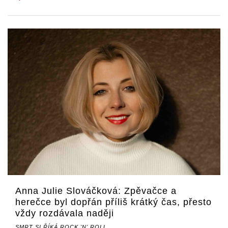
Anna Julie Slováčková: Zpěvačce a
herečce byl dopřán příliš krátký čas, přesto
vždy rozdávala naději
SMRT SI ŘÍKÁ ROCK 'N' ROLL