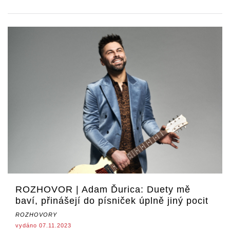
ROZHOVOR | Adam Ďurica: Duety mě
baví, přinášejí do písniček úplně jiný pocit
ROZHOVORY
vydáno 07.11.2023