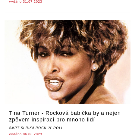
vydáno 31.07.2023
Tina Turner - Rocková babička byla nejen
zpěvem inspirací pro mnoho lidí
SMRT SI ŘÍKÁ ROCK 'N' ROLL
vydáno 06.06.2023