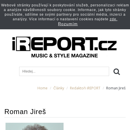
Webové stránky používají k poskytování služeb, personalizaci reklam
a analýze návštěvnosti soubory cookie. Informace, jak tyto stránky
používáte, sdílíme se svými partnery pro sociální média, inzerci a
analýzy. Více informací o nastavení cookies najdete
zde.
Rozumím
Home
Články
Redaktoři iREPORT
Roman Jireš
Roman Jireš