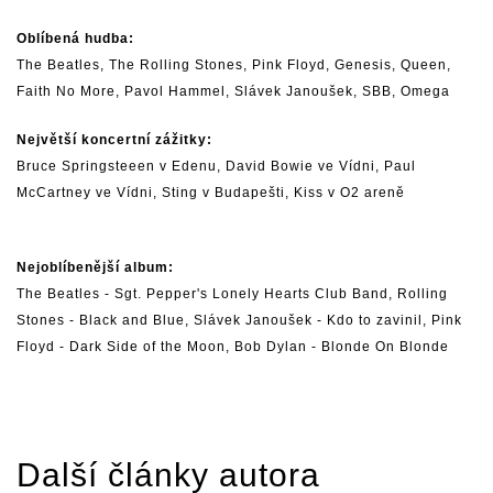
Oblíbená hudba:
The
Beatles
,
The Rolling Stones
,
Pink Floyd
,
Genesis
,
Queen
,
Faith No More
,
Pavol Hammel
, Slávek Janoušek, SBB, Omega
Největší koncertní zážitky:
Bruce Springsteeen v Edenu,
David Bowie
ve Vídni,
Paul
McCartney
ve Vídni,
Sting
v Budapešti,
Kiss
v O2 areně
Nejoblíbenější album:
The
Beatles
- Sgt. Pepper's Lonely Hearts Club Band,
Rolling
Stones
- Black and Blue, Slávek Janoušek - Kdo to zavinil,
Pink
Floyd
- Dark Side of the Moon,
Bob Dylan
- Blonde On Blonde
Další články autora