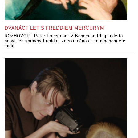
DVANÁCT LET S FREDDIEM MERCURYM
ROZHOVOR | Peter Freestone: V Bohemian Rhapsody to
nebyl ten správný Freddie, ve skutečnosti se mnohem víc
smál