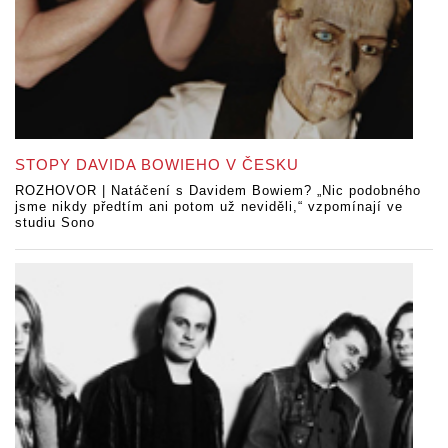
STOPY DAVIDA BOWIEHO V ČESKU
ROZHOVOR | Natáčení s Davidem Bowiem? „Nic podobného
jsme nikdy předtím ani potom už neviděli,“ vzpomínají ve
studiu Sono