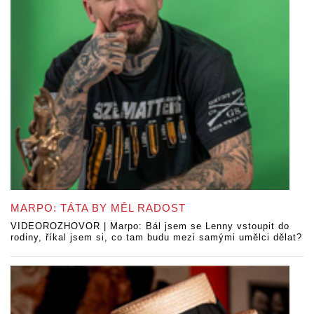
MARPO: TÁTA BY MĚL RADOST
VIDEOROZHOVOR | Marpo: Bál jsem se Lenny vstoupit do
rodiny, říkal jsem si, co tam budu mezi samými umělci dělat?