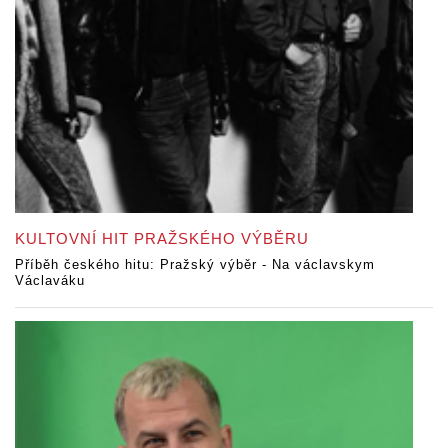
KULTOVNÍ HIT PRAŽSKÉHO VÝBĚRU
Příběh českého hitu: Pražský výběr - Na václavskym
Václaváku