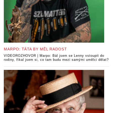
MARPO: TÁTA BY MĚL RADOST
VIDEOROZHOVOR | Marpo: Bál jsem se Lenny vstoupit do
rodiny, říkal jsem si, co tam budu mezi samými umělci dělat?