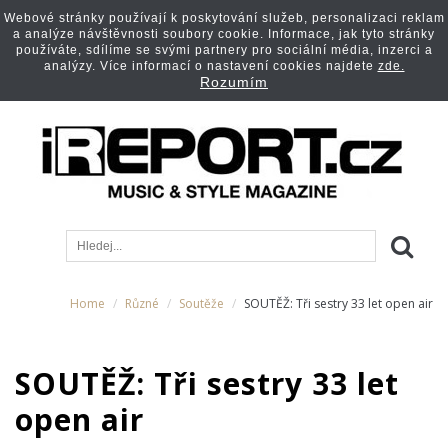
Webové stránky používají k poskytování služeb, personalizaci reklam
a analýze návštěvnosti soubory cookie. Informace, jak tyto stránky
používáte, sdílíme se svými partnery pro sociální média, inzerci a
analýzy. Více informací o nastavení cookies najdete
zde.
Rozumím
Home
Různé
Soutěže
SOUTĚŽ: Tři sestry 33 let open air
SOUTĚŽ: Tři sestry 33 let
open air