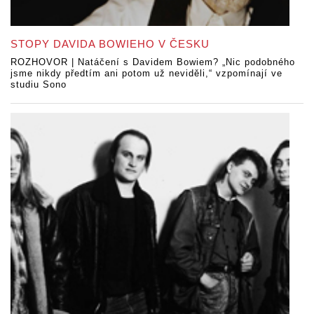
STOPY DAVIDA BOWIEHO V ČESKU
ROZHOVOR | Natáčení s Davidem Bowiem? „Nic podobného
jsme nikdy předtím ani potom už neviděli,“ vzpomínají ve
studiu Sono