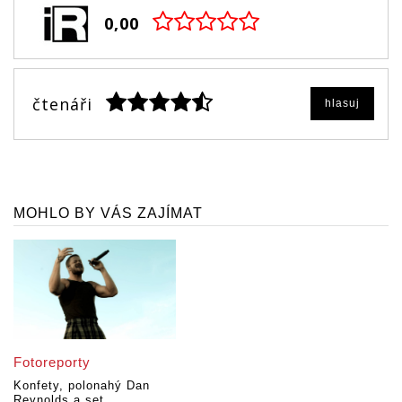
0,00
čtenáři
hlasuj
MOHLO BY VÁS ZAJÍMAT
Fotoreporty
Konfety, polonahý Dan
Reynolds a set...