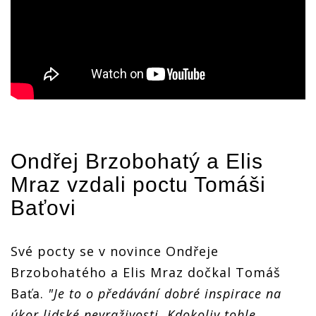
Ondřej Brzobohatý
a Elis
Mraz vzdali poctu Tomáši
Baťovi
Své pocty se v novince Ondřeje
Brzobohatého a Elis Mraz dočkal Tomáš
Baťa.
"Je to o předávání dobré inspirace na
úkor lidské nevraživosti. Kdokoliv tohle