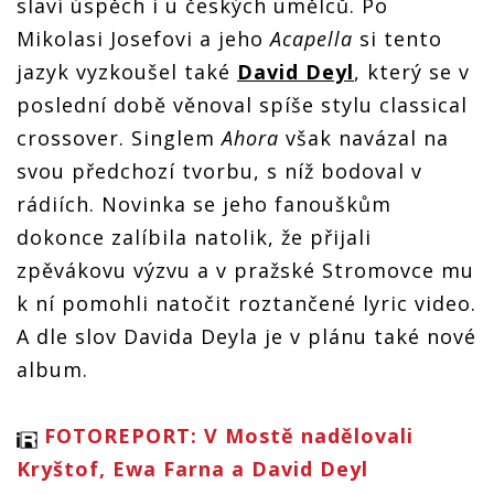
slaví úspěch i u českých umělců. Po
vzdávají
hold
hold
Mraz
hold
Baťovi
Baťovi
Mikolasi Josefovi a jeho
Acapella
si tento
vzdávají
Baťovi
hold
jazyk vyzkoušel také
David Deyl
, který se v
Baťovi
poslední době věnoval spíše stylu classical
crossover. Singlem
Ahora
však navázal na
svou předchozí tvorbu, s níž bodoval v
rádiích. Novinka se jeho fanouškům
dokonce zalíbila natolik, že přijali
zpěvákovu výzvu a v pražské Stromovce mu
k ní pomohli natočit roztančené lyric video.
A dle slov Davida Deyla je v plánu také nové
album.
FOTOREPORT: V Mostě nadělovali
Kryštof, Ewa Farna a David Deyl