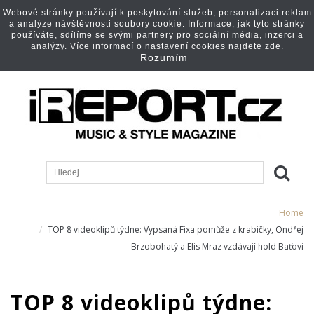
Webové stránky používají k poskytování služeb, personalizaci reklam
a analýze návštěvnosti soubory cookie. Informace, jak tyto stránky
používáte, sdílíme se svými partnery pro sociální média, inzerci a
analýzy. Více informací o nastavení cookies najdete
zde.
Rozumím
Home
TOP 8 videoklipů týdne: Vypsaná Fixa pomůže z krabičky, Ondřej
Brzobohatý a Elis Mraz vzdávají hold Baťovi
TOP 8 videoklipů týdne: