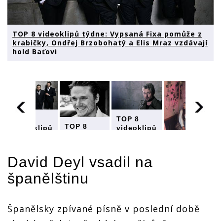
TOP 8 videoklipů týdne: Vypsaná Fixa pomůže z
krabičky, Ondřej Brzobohatý a Elis Mraz vzdávají
hold Baťovi
ů
TOP 8
TOP 8
TOP 8
videoklipů
videoklipů
videoklipů
týdne:
týdne:
TOP 8
týdne:
Vypsaná
Vypsaná
videoklipů
Vypsaná
Fixa
Fixa
David Deyl
vsadil na
týdne:
Fixa
pomůže z
pomůže z
Vypsaná
pomůže z
krabičky,
krabičky,
španělštinu
ý
Fixa
krabičky,
Ondřej
Ondřej
pomůže z
Ondřej
Brzobohatý
Brzobohatý
krabičky,
Brzobohatý
a Elis
a Elis
Ondřej
a Elis
Španělsky zpívané písně v poslední době
Mraz
Mraz
Brzobohatý
Mraz
vzdávají
vzdávají
a Elis