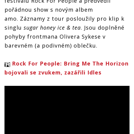
festivalu Rock For People a předvedli
pořádnou show s novým albem
amo.
Záznamy z tour posloužily pro klip k
singlu
sugar honey ice & tea
. Jsou doplněné
pohyby frontmana Olivera Sykese v
barevném (a podivném) oblečku.
Rock For People: Bring Me The Horizon
bojovali se zvukem, zazářili Idles