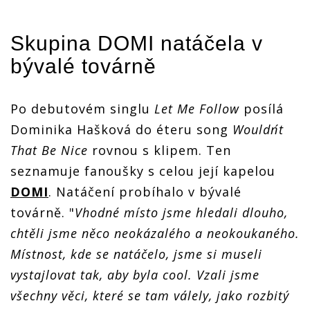
Skupina
DOMI
natáčela v
bývalé továrně
Po debutovém singlu
Let Me Follow
posílá
Dominika Hašková do éteru song
Wouldn´t
That Be Nice
rovnou s klipem. Ten
seznamuje fanoušky s celou její kapelou
DOMI
. Natáčení probíhalo v bývalé
továrně. "
Vhodné místo jsme hledali dlouho,
chtěli jsme něco neokázalého a neokoukaného.
Místnost, kde se natáčelo, jsme si museli
vystajlovat tak, aby byla cool. Vzali jsme
všechny věci, které se tam válely, jako rozbitý