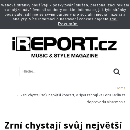
Webové stránky používají k poskytování služeb, personalizaci reklam
a analýze návštěvnosti soubory cookie. Informace, jak tyto stránky
používáte, sdílíme se svými partnery pro sociální média, inzerci a
analýzy. Více informací o nastavení cookies najdete
zde.
Rozumím
Home
Zrní chystají svůj největší koncert, v říjnu zahrají ve Foru Karlín za
doprovodu filharmonie
Zrní chystají svůj největší