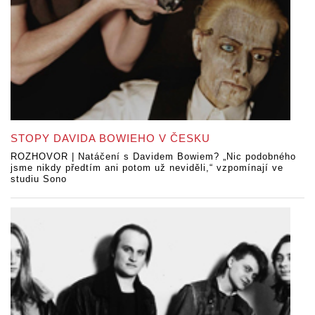
STOPY DAVIDA BOWIEHO V ČESKU
ROZHOVOR | Natáčení s Davidem Bowiem? „Nic podobného
jsme nikdy předtím ani potom už neviděli,“ vzpomínají ve
studiu Sono