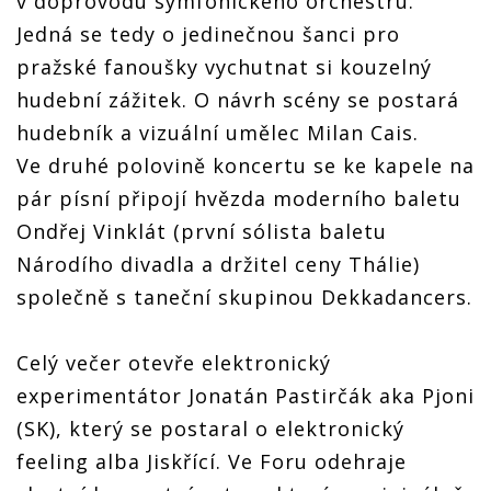
v doprovodu symfonického orchestru.
Jedná se tedy o jedinečnou šanci pro
pražské fanoušky vychutnat si kouzelný
hudební zážitek. O návrh scény se postará
hudebník a vizuální umělec Milan Cais.
Ve druhé polovině koncertu se ke kapele na
pár písní připojí hvězda moderního baletu
Ondřej Vinklát (první sólista baletu
Národího divadla a držitel ceny Thálie)
společně s taneční skupinou Dekkadancers.
Celý večer otevře elektronický
experimentátor Jonatán Pastirčák aka Pjoni
(SK), který se postaral o elektronický
feeling alba Jiskřící. Ve Foru odehraje