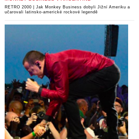
RETRO 2000 | Jak Monkey Business dobyli Jižní Ameriku a
učarovali latinsko-americké rockové legendě