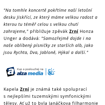
"Na tomhle koncertě pokřtíme naší letošní
desku Jiskřící, ze který máme velkou radost a
kterou tu téměř celou s velkou chutí
zahrajeme,"
přibližuje zpěvák
Zrní
Honza
Unger a dodává:
"Samozřejmě dojde i na
naše oblíbený písničky ze starších alb, jako
jsou Rychta, Dva, Jabloně, Hýkal a další."
Kapela
Zrní
je známá také spoluprací
s nejlepšími tuzemskými symfonickými
tělesy. Ať už to byla Janáčkova filharmonie