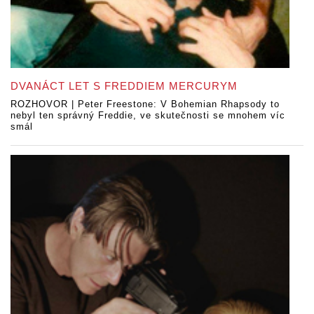
DVANÁCT LET S FREDDIEM MERCURYM
ROZHOVOR | Peter Freestone: V Bohemian Rhapsody to
nebyl ten správný Freddie, ve skutečnosti se mnohem víc
smál