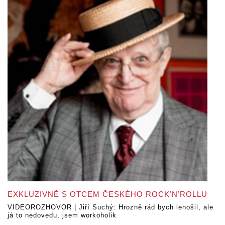
EXKLUZIVNĚ S OTCEM ČESKÉHO ROCK’N’ROLLU
VIDEOROZHOVOR | Jiří Suchý: Hrozně rád bych lenošil, ale
já to nedovedu, jsem workoholik