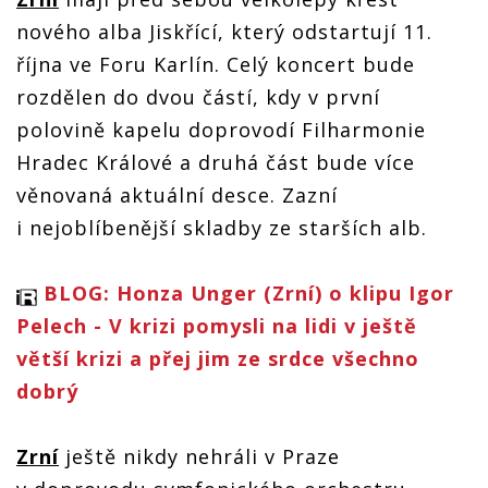
koncert, v
koncert, v
koncert, v
koncert, v
nového alba Jiskřící, který odstartují 11.
říjnu
říjnu
říjnu
říjnu
zahrají ve
zahrají ve
zahrají ve
zahrají ve
října ve Foru Karlín. Celý koncert bude
Foru
Foru
Foru
Foru
Karlín za
Karlín za
Karlín za
Karlín za
rozdělen do dvou částí, kdy v první
u
doprovodu
doprovodu
doprovodu
doprovodu
polovině kapelu doprovodí Filharmonie
e
filharmonie
filharmonie
filharmonie
filharmonie
Hradec Králové a druhá část bude více
věnovaná aktuální desce. Zazní
i nejoblíbenější skladby ze starších alb.
BLOG: Honza Unger (Zrní) o klipu Igor
Pelech - V krizi pomysli na lidi v ještě
větší krizi a přej jim ze srdce všechno
dobrý
Zrní
ještě nikdy nehráli v Praze