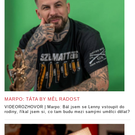
MARPO: TÁTA BY MĚL RADOST
VIDEOROZHOVOR | Marpo: Bál jsem se Lenny vstoupit do
rodiny, říkal jsem si, co tam budu mezi samými umělci dělat?