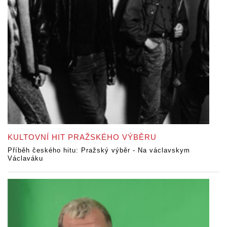
KULTOVNÍ HIT PRAŽSKÉHO VÝBĚRU
Příběh českého hitu: Pražský výběr - Na václavskym
Václaváku