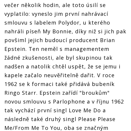
večer několik hodin, ale toto úsilí se
vyplatilo: vyneslo jim první nahrávací
smlouvu s labelem Polydor, u kterého
nahráli píseň My Bonnie, díky niž si jich pak
povšiml jejich budoucí producent Brian
Epstein. Ten neměl s managementem
žádné zkušenosti, ale byl skupinou tak
nadšen a natolik chtěl uspět, že se jemu i
kapele začalo neuvěřitelně dařit. V roce
1962 se k formaci také přidává bubeník
Ringo Starr. Epstein zařídí "broukům"
novou smlouvu s Parlophone a v říjnu 1962
tak vychází první singl Love Me Do a
následně také druhý singl Please Please
Me/From Me To You, oba se značným