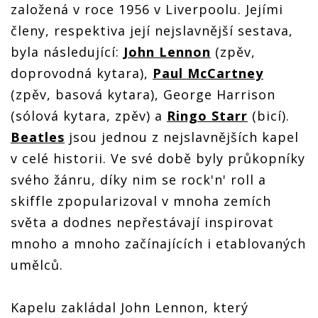
založená v roce 1956 v Liverpoolu. Jejími
členy, respektiva její nejslavnější sestava,
byla následující:
John Lennon
(zpěv,
doprovodná kytara),
Paul McCartney
(zpěv, basová kytara), George Harrison
(sólová kytara, zpěv) a
Ringo Starr
(bicí).
Beatles
jsou jednou z nejslavnějších kapel
v celé historii. Ve své době byly průkopníky
svého žánru, díky nim se rock'n' roll a
skiffle zpopularizoval v mnoha zemích
světa a dodnes nepřestávají inspirovat
mnoho a mnoho začínajících i etablovaných
umělců.
Kapelu zakládal John Lennon, který