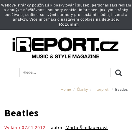
Webové stránky používají k poskytování služeb, personalizaci reklam
a analýze návštěvnosti soubory cookie. Informace, jak tyto stránky
používáte, sdílíme se svými partnery pro sociální média, inzerci a
analýzy. Více informací o nastavení cookies najdete
zde.
Rozumím
Home
Články
Interpreti
Beatles
Beatles
Vydáno 07.01.2012
| autor:
Marta Šindlauerová