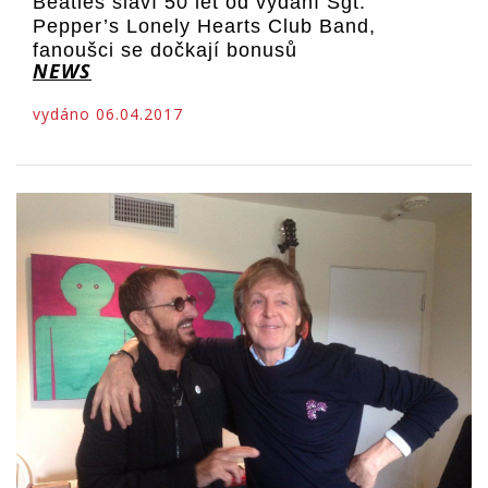
Beatles slaví 50 let od vydání Sgt.
Pepper’s Lonely Hearts Club Band,
fanoušci se dočkají bonusů
NEWS
vydáno 06.04.2017