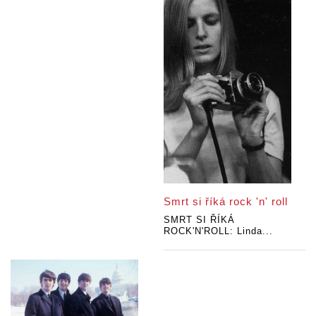
Smrt si říká rock 'n' roll
SMRT SI ŘÍKÁ
ROCK'N'ROLL: Linda...