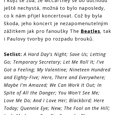
I když se zdá, že McCartney se do důchodu
ještě nechystá, možná to bylo naposledy,
co k nám přijel koncertovat. Což by byla
škoda, jeho koncert je nezapomenutelným
zážitkem jak pro fanoušky The
Beatles
, tak
i Paulovy tvorby po rozpadu brouků.
Setlist:
A Hard Day's Night; Save Us; Letting
Go; Temporary Secretary; Let Me Roll It; I've
Got a Feeling; My Valentine; Nineteen Hundred
and Eighty-Five; Here, There and Everywhere;
Maybe I'm Amazed; We Can Work It Out; In
Spite of All the Danger; You Won't See Me;
Love Me Do; And I Love Her; Blackbird; Here
Today; Quennie Eye; New; The Fool on the Hill;