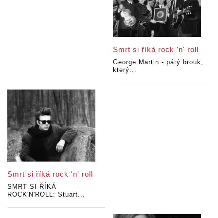
Smrt si říká rock 'n' roll
George Martin - pátý brouk,
který...
Smrt si říká rock 'n' roll
SMRT SI ŘÍKÁ
ROCK'N'ROLL: Stuart...