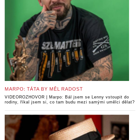
MARPO: TÁTA BY MĚL RADOST
VIDEOROZHOVOR | Marpo: Bál jsem se Lenny vstoupit do
rodiny, říkal jsem si, co tam budu mezi samými umělci dělat?