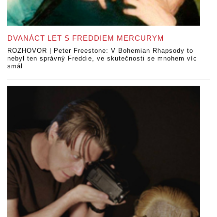
DVANÁCT LET S FREDDIEM MERCURYM
ROZHOVOR | Peter Freestone: V Bohemian Rhapsody to
nebyl ten správný Freddie, ve skutečnosti se mnohem víc
smál