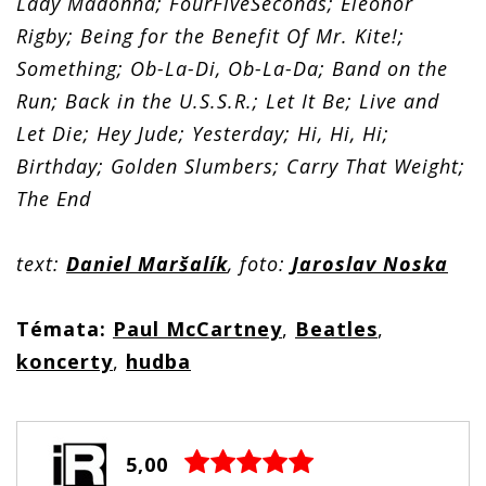
Lady Madonna; FourFiveSeconds; Eleonor
Rigby; Being for the Benefit Of Mr. Kite!;
Something; Ob-La-Di, Ob-La-Da; Band on the
Run; Back in the U.S.S.R.; Let It Be; Live and
Let Die; Hey Jude; Yesterday; Hi, Hi, Hi;
Birthday; Golden Slumbers; Carry That Weight;
The End
text:
Daniel Maršalík
, foto:
Jaroslav Noska
Témata:
Paul McCartney
,
Beatles
,
koncerty
,
hudba
5,00