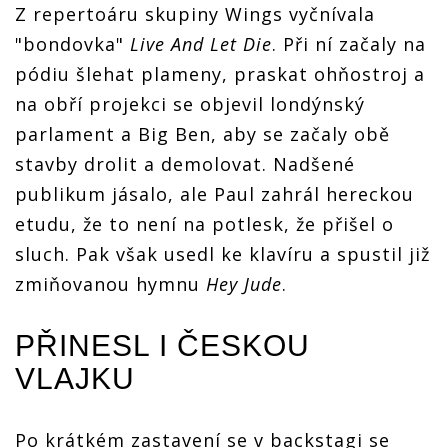
Z repertoáru skupiny Wings vyčnívala
"bondovka"
Live And Let Die
. Při ní začaly na
pódiu šlehat plameny, praskat ohňostroj a
na obří projekci se objevil londýnský
parlament a Big Ben, aby se začaly obě
stavby drolit a demolovat. Nadšené
publikum jásalo, ale Paul zahrál hereckou
etudu, že to není na potlesk, že přišel o
sluch. Pak však usedl ke klavíru a spustil již
zmiňovanou hymnu
Hey Jude
.
PŘINESL I ČESKOU
VLAJKU
Po krátkém zastavení se v backstagi se