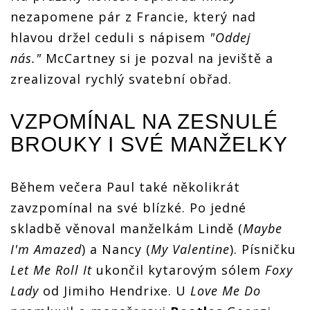
nezapomene pár z Francie, který nad
hlavou držel ceduli s nápisem
"Oddej
nás."
McCartney si je pozval na jeviště a
zrealizoval rychlý svatební obřad.
VZPOMÍNAL NA ZESNULÉ
BROUKY I SVÉ MANŽELKY
Během večera Paul také několikrát
zavzpomínal na své blízké. Po jedné
skladbě věnoval manželkám Lindě (
Maybe
I'm Amazed
) a Nancy (
My Valentine
). Písničku
Let Me Roll It
ukončil kytarovým sólem
Foxy
Lady
od Jimiho Hendrixe. U
Love Me Do