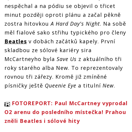
nespěchal a na pódiu se objevil o třicet
minut později oproti plánu a začal pěkně
zostra hitovkou
A Hard Day's Night
. Na sobě
měl fialové sako střihu typického pro členy
Beatles
v dobách začátků kapely. První
skladbou ze sólové kariéry sira
McCartneyho byla
Save Us
z aktuálního tři
roky starého alba New. To reprezentovaly
rovnou tři zářezy. Kromě již zmíněné
písničky ještě
Queenie Eye
a titulní
New
.
FOTOREPORT: Paul McCartney vyprodal
O2 arenu do posledního místečka! Prahou
zněli Beatles i sólové hity