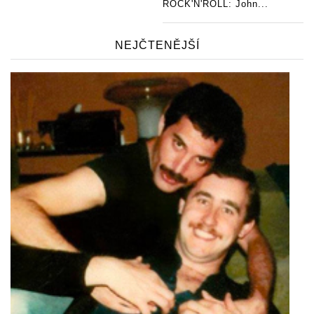
ROCK'N'ROLL: John...
NEJČTENĚJŠÍ