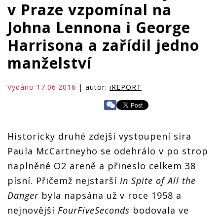
v Praze vzpomínal na
Johna Lennona i George
Harrisona a zařídil jedno
manželství
Vydáno 17.06.2016
| autor:
iREPORT
Historicky druhé zdejší vystoupení sira
Paula McCartneyho se odehrálo v po strop
naplněné O2 areně a přineslo celkem 38
písní. Přičemž nejstarší
In Spite of All the
Danger
byla napsána už v roce 1958 a
nejnovější
FourFiveSeconds
bodovala ve