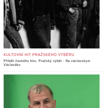
KULTOVNÍ HIT PRAŽSKÉHO VÝBĚRU
Příběh českého hitu: Pražský výběr - Na václavskym
Václaváku