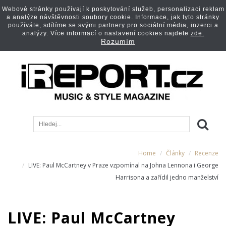
Webové stránky používají k poskytování služeb, personalizaci reklam
a analýze návštěvnosti soubory cookie. Informace, jak tyto stránky
používáte, sdílíme se svými partnery pro sociální média, inzerci a
analýzy. Více informací o nastavení cookies najdete
zde.
Rozumím
Home
Články
Recenze
LIVE: Paul McCartney v Praze vzpomínal na Johna Lennona i George
Harrisona a zařídil jedno manželství
LIVE: Paul McCartney