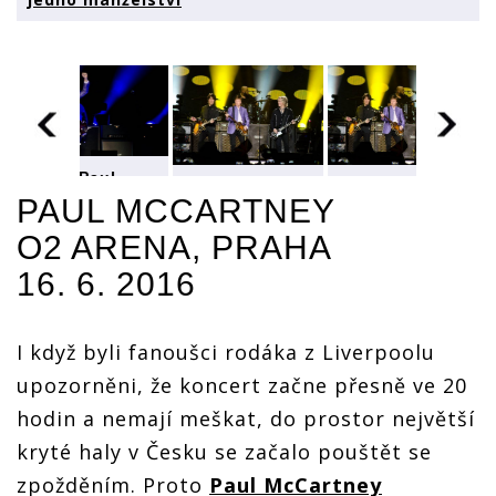
LIVE: Paul
LIVE: Paul
LIVE: Paul
McCartney
PAUL MCCARTNEY
McCartney
McCartney
v Praze
v Praze
v Praze
vzpomínal na
O2 ARENA, PRAHA
vzpomínal na
vzpomínal na
Johna
Johna
Johna
16. 6. 2016
Lennona i
Lennona i
Lennona i
George
George
George
Harrisona a
Harrisona a
Harrisona a
zařídil jedno
zařídil jedno
zařídil jedno
I když byli fanoušci rodáka z Liverpoolu
manželství
manželství
manželství
upozorněni, že koncert začne přesně ve 20
hodin a nemají meškat, do prostor největší
kryté haly v Česku se začalo pouštět se
zpožděním. Proto
Paul McCartney