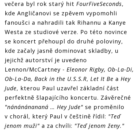
večera byl rok starý hit
FourFiveSeconds
,
kde Angličanovi se zpěvem vypomohli
fanoušci a nahradili tak Rihannu a Kanye
Westa ze studiové verze. Po této novince
se koncert přehoupl do druhé poloviny,
kde začaly jasně dominovat skladby, u
jejichž autorství je uvedeno
Lennon/McCartney -
Eleonor Rigby, Ob-La-Di,
Ob-La-Da, Back in the U.S.S.R
,
Let It Be
a
Hey
Jude
, kterou Paul uzavřel základní část
perfektně šlapajícího koncertu. Závěrečné
"nánánánananá … Hey Jude"
se proměnilo
v chorál, který Paul v češtině řídil:
"Teď
jenom muži"
a za chvíli:
"Teď jenom ženy."