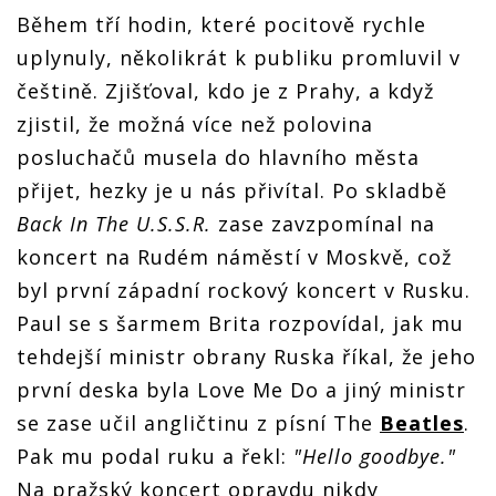
Během tří hodin, které pocitově rychle
uplynuly, několikrát k publiku promluvil v
češtině. Zjišťoval, kdo je z Prahy, a když
zjistil, že možná více než polovina
posluchačů musela do hlavního města
přijet, hezky je u nás přivítal. Po skladbě
Back In The U.S.S.R.
zase zavzpomínal na
koncert na Rudém náměstí v Moskvě, což
byl první západní rockový koncert v Rusku.
Paul se s šarmem Brita rozpovídal, jak mu
tehdejší ministr obrany Ruska říkal, že jeho
první deska byla Love Me Do a jiný ministr
se zase učil angličtinu z písní The
Beatles
.
Pak mu podal ruku a řekl:
"Hello goodbye."
Na pražský koncert opravdu nikdy