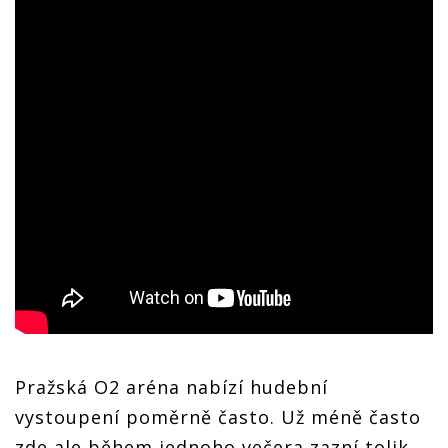
Pražská O2 aréna nabízí hudební
vystoupení poměrně často. Už méně často
zde ale během jednoho večera zazní tolik