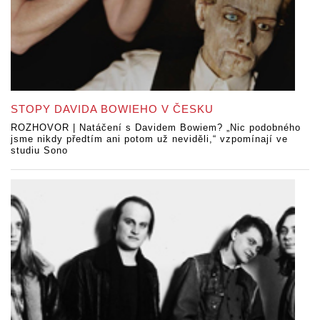
STOPY DAVIDA BOWIEHO V ČESKU
ROZHOVOR | Natáčení s Davidem Bowiem? „Nic podobného
jsme nikdy předtím ani potom už neviděli,“ vzpomínají ve
studiu Sono