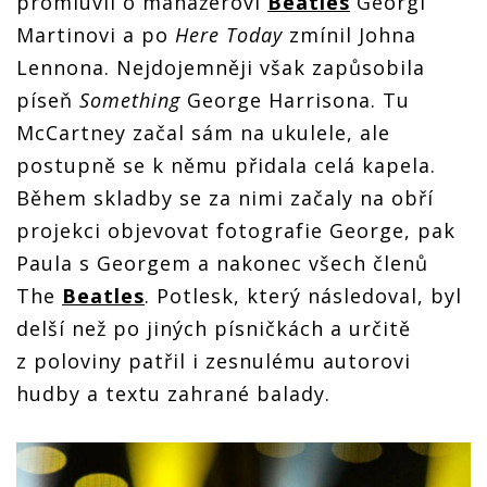
promluvil o manažerovi
Beatles
Georgi
Martinovi a po
Here Today
zmínil Johna
Lennona. Nejdojemněji však zapůsobila
píseň
Something
George Harrisona. Tu
McCartney začal sám na ukulele, ale
postupně se k němu přidala celá kapela.
Během skladby se za nimi začaly na obří
projekci objevovat fotografie George, pak
Paula s Georgem a nakonec všech členů
The
Beatles
. Potlesk, který následoval, byl
delší než po jiných písničkách a určitě
z poloviny patřil i zesnulému autorovi
hudby a textu zahrané balady.