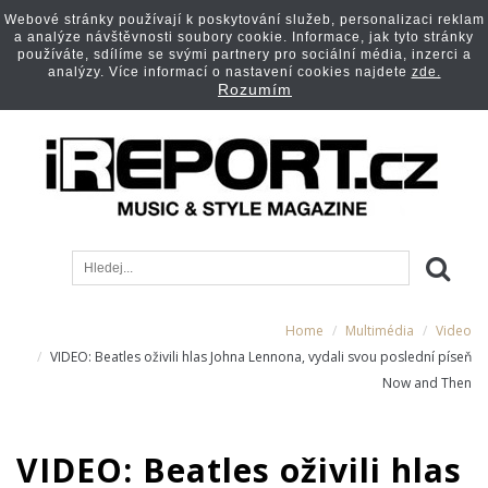
Webové stránky používají k poskytování služeb, personalizaci reklam
a analýze návštěvnosti soubory cookie. Informace, jak tyto stránky
používáte, sdílíme se svými partnery pro sociální média, inzerci a
analýzy. Více informací o nastavení cookies najdete
zde.
Rozumím
Home
Multimédia
Video
VIDEO: Beatles oživili hlas Johna Lennona, vydali svou poslední píseň
Now and Then
VIDEO: Beatles oživili hlas