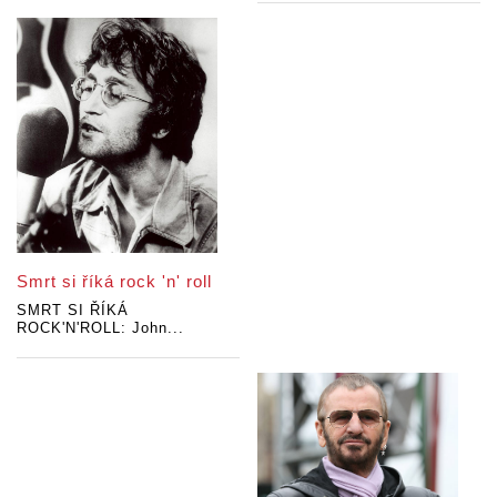
Smrt si říká rock 'n' roll
SMRT SI ŘÍKÁ
ROCK'N'ROLL: John...