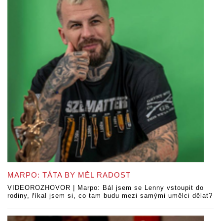
MARPO: TÁTA BY MĚL RADOST
VIDEOROZHOVOR | Marpo: Bál jsem se Lenny vstoupit do
rodiny, říkal jsem si, co tam budu mezi samými umělci dělat?