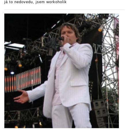
já to nedovedu, jsem workoholik