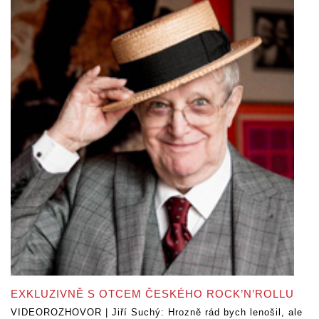
EXKLUZIVNĚ S OTCEM ČESKÉHO ROCK’N’ROLLU
VIDEOROZHOVOR | Jiří Suchý: Hrozně rád bych lenošil, ale