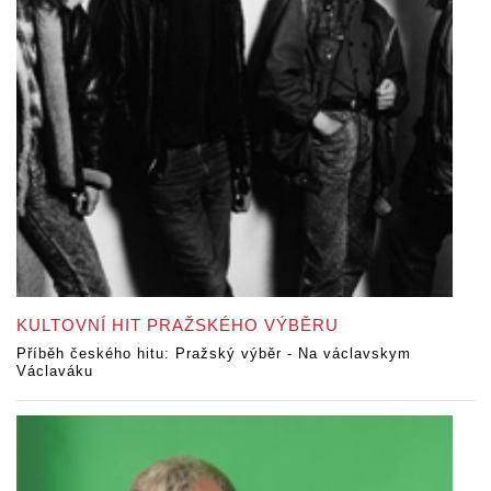
KULTOVNÍ HIT PRAŽSKÉHO VÝBĚRU
Příběh českého hitu: Pražský výběr - Na václavskym
Václaváku