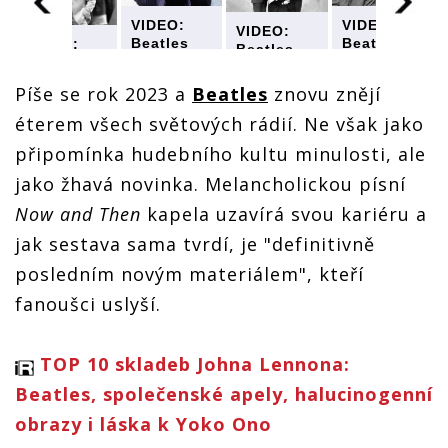
VIDEO:
VIDEO:
VIDEO:
Beatles
Beatles
VIDEO:
Beatles
oživili
oživili
Beatles
oživili
hlas
hlas
oživili
hlas
Píše se rok 2023 a
Beatles
znovu znějí
Johna
Johna
hlas
Johna
Lennona,
Lennona,
Johna
éterem všech světových rádií. Ne však jako
Lennona,
vydali
vydali
Lennona,
vydali
připomínka hudebního kultu minulosti, ale
svou
svou
vydali
svou
poslední
poslední
svou
poslední
jako žhavá novinka. Melancholickou písní
píseň Now
píseň Now
poslední
píseň Now
and Then
and Then
w
píseň Now
Now and Then
kapela uzavírá svou kariéru a
and Then
and Then
jak sestava sama tvrdí, je "definitivně
posledním novým materiálem", kteří
fanoušci uslyší.
TOP 10 skladeb Johna Lennona:
Beatles, společenské apely, halucinogenní
obrazy i láska k Yoko Ono