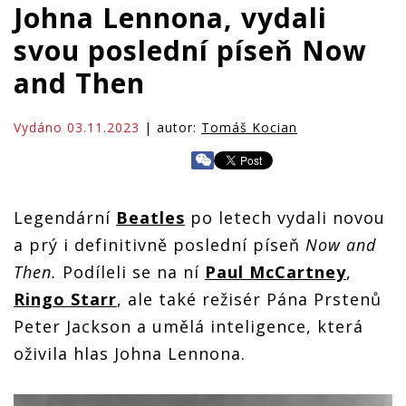
Johna Lennona, vydali
svou poslední píseň Now
and Then
Vydáno 03.11.2023
| autor:
Tomáš Kocian
Legendární
Beatles
po letech vydali novou
a prý i definitivně poslední píseň
Now and
Then.
Podíleli se na ní
Paul McCartney
,
Ringo Starr
, ale také režisér Pána Prstenů
Peter Jackson a umělá inteligence, která
oživila hlas Johna Lennona.