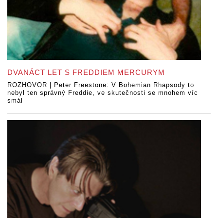
DVANÁCT LET S FREDDIEM MERCURYM
ROZHOVOR | Peter Freestone: V Bohemian Rhapsody to
nebyl ten správný Freddie, ve skutečnosti se mnohem víc
smál