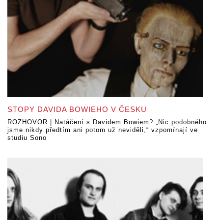
STOPY DAVIDA BOWIEHO V ČESKU
ROZHOVOR | Natáčení s Davidem Bowiem? „Nic podobného
jsme nikdy předtím ani potom už neviděli,“ vzpomínají ve
studiu Sono