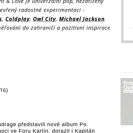
t & Love je univerzální pop, nezatížený
evřený radostné experimentaci -
s
,
Coldplay
,
Owl City
,
Michael Jackson
ěřování do zahraničí a pozitivní inspirace
16)
drage představili nové album Po
noci ve Foru Karlín, dorazil i Kapitán