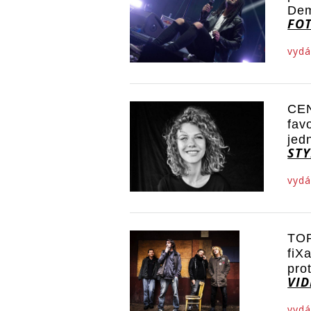
De
FO
vydá
CEN
fav
jed
STY
vydá
TOP
fiX
pro
VI
vydá