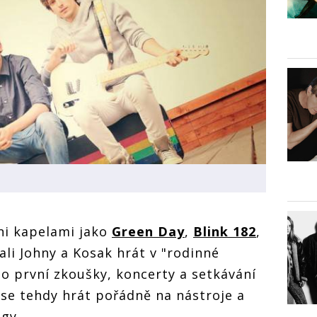
áni kapelami jako
Green Day
,
Blink 182
,
li Johny a Kosak hrát v "rodinné
to první zkoušky, koncerty a setkávání
 se tehdy hrát pořádně na nástroje a
ngy.