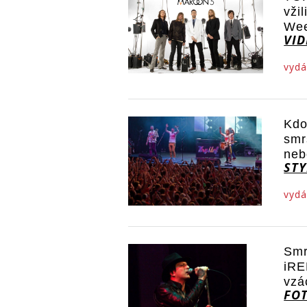
vži
Wee
VI
vydá
Kdo
smr
neb
STY
vydá
Smr
iRE
vzá
FO