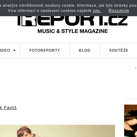
analýze návštěvnosti soubory cookie. Informace, jak tyto stránky použí
Rozumím
Více informací o nastavení cookies najdete
zde.
IDEO
FOTOREPORTY
BLOG
SOUTĚŽE
k Pavliš