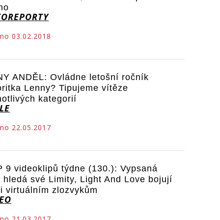
mo
TOREPORTY
no 03.02.2018
Y ANDĚL: Ovládne letošní ročník
oritka Lenny? Tipujeme vítěze
notlivých kategorií
LE
no 22.05.2017
 9 videoklipů týdne (130.): Vypsaná
a hledá své Limity, Light And Love bojují
ti virtuálním zlozvykům
DEO
no 21.03.2017