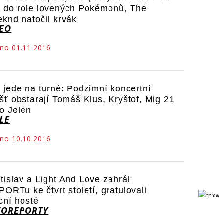
li do role lovených Pokémonů, The
knd natočil krvák
DEO
no 01.11.2016
 jede na turné: Podzimní koncertní
šť obstarají Tomáš Klus, Kryštof, Mig 21
o Jelen
LE
no 10.10.2016
tislav a Light And Love zahráli
PORTu ke čtvrt století, gratulovali
cní hosté
TOREPORTY