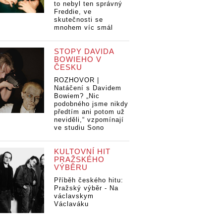
to nebyl ten správný
Freddie, ve
skutečnosti se
mnohem víc smál
STOPY DAVIDA
BOWIEHO V
ČESKU
ROZHOVOR |
Natáčení s Davidem
Bowiem? „Nic
podobného jsme nikdy
předtím ani potom už
neviděli,“ vzpomínají
ve studiu Sono
KULTOVNÍ HIT
PRAŽSKÉHO
VÝBĚRU
Příběh českého hitu:
Pražský výběr - Na
václavskym
Václaváku