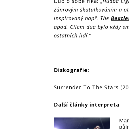
Duo o sobě říká: „
Hudba Ligh
žánrovým škatulkováním a ot
inspirovaný např. The
Beatle
apod. Cílem dua bylo vždy sm
ostatních lidí
.“
Diskografie:
Surrender To The Stars (20
Další články interpreta
Man
půl