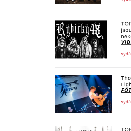
TOP
jso
nek
VI
vydá
Tho
Lig
FO
vydá
TOP