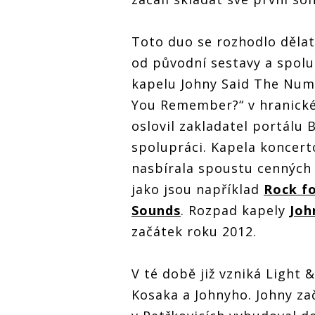
Toto duo se rozhodlo dělat 
od původní sestavy a spol
kapelu Johny Said The Num
You Remember?“ v hranické
oslovil zakladatel portálu 
spolupráci. Kapela koncerto
nasbírala spoustu cenných z
jako jsou například
Rock f
Sounds
. Rozpad kapely
Joh
začátek roku 2012.
V té době již vzniká Light 
Kosaka a Johnyho. Johny za