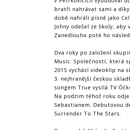
v Petřkovicích vybudoval do
bratři nahrávat sami a díky
době nahráli písně jako
Cel
Johny odešel ze školy, aby
Zanedlouho poté ho následu
Dva roky po založení skupi
Music. Společností, která 
2015 vychází videoklip na 
3. nejhranější českou skla
songem True vysílá TV Óčk
Na podzim téhož roku odje
Sebastianem. Debutovou de
Surrender To The Stars.