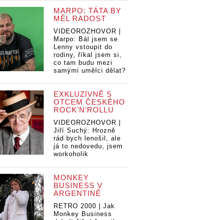
MARPO: TÁTA BY
MĚL RADOST
VIDEOROZHOVOR |
Marpo: Bál jsem se
Lenny vstoupit do
rodiny, říkal jsem si,
co tam budu mezi
samými umělci dělat?
EXKLUZIVNĚ S
OTCEM ČESKÉHO
ROCK’N’ROLLU
VIDEOROZHOVOR |
Jiří Suchý: Hrozně
rád bych lenošil, ale
já to nedovedu, jsem
workoholik
MONKEY
BUSINESS V
ARGENTINĚ
RETRO 2000 | Jak
Monkey Business