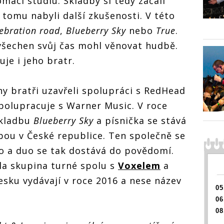
mácí studiu. Skladby si tedy začali
 tomu nabyli další zkušenosti. V této
ebration road
,
Blueberry Sky
nebo
True
.
 všechen svůj čas mohl věnovat hudbě.
je i jeho bratr.
ny bratři uzavřeli spolupráci s RedHead
spolupracuje s Warner Music. V roce
skladbu
Blueberry Sky
a písnička se stává
dbou v České republice. Ten společně se
o a duo se tak dostává do povědomí.
la skupina turné spolu s
Voxelem
a
sku vydávají v roce 2016 a nese název
05
06
08