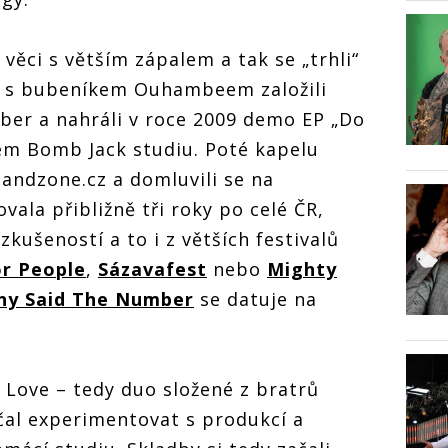
věci s větším zápalem a tak se „trhli“
u s bubeníkem Ouhambeem založili
ber a nahráli v roce 2009 demo EP „Do
m Bomb Jack studiu. Poté kapelu
Bandzone.cz a domluvili se na
vala přibližně tři roky po celé ČR,
kušeností a to i z větších festivalů
or People
,
Sázavafest
nebo
Mighty
ny Said The Number
se datuje na
& Love – tedy duo složené z bratrů
čal experimentovat s produkcí a