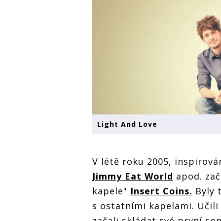
Light And Love
V létě roku 2005, inspirov
Jimmy Eat World
apod. zača
kapele"
Insert Coins.
Byly 
s ostatními kapelami. Učili
začali skládat své první so