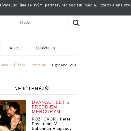
váte, sdílíme se svými partnery pro sociální média, inzerci a analýzy.
AKCE
ŽEBŘÍK
Home
Články
Interpreti
Light And Love
NEJČTENĚJŠÍ
DVANÁCT LET S
FREDDIEM
MERCURYM
ROZHOVOR | Peter
Freestone: V
Bohemian Rhapsody