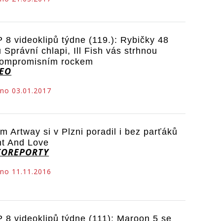
 8 videoklipů týdne (119.): Rybičky 48
u Správní chlapi, Ill Fish vás strhnou
ompromisním rockem
DEO
no 03.01.2017
m Artway si v Plzni poradil i bez parťáků
ht And Love
TOREPORTY
no 11.11.2016
 8 videoklipů týdne (111): Maroon 5 se