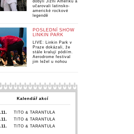
dobyli Jižní Ameriku a
učarovali latinsko-
americké rockové
legendě
POSLEDNÍ SHOW
LINKIN PARK
LIVE: Linkin Park v
Praze dokázali, že
stále kralují pódiím.
Aerodrome festival
jim ležel u nohou
Kalendář akcí
.11.
TITO & TARANTULA
.11.
TITO & TARANTULA
.11.
TITO & TARANTULA