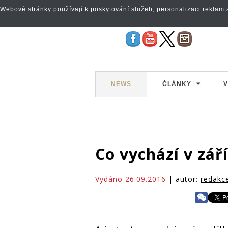
Webové stránky používají k poskytování služeb, personalizaci reklam a 
NEWS
ČLÁNKY
V
Co vychází v zář
Vydáno 26.09.2016
| autor:
redakc