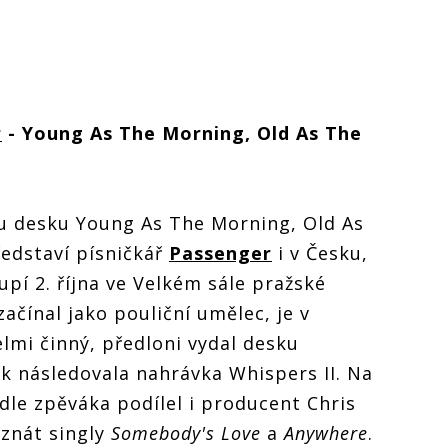
r
- Young As The Morning, Old As The
u desku Young As The Morning, Old As
edstaví písničkář
Passenger
i v Česku,
upí 2. října ve Velkém sále pražské
 začínal jako pouliční umělec, je v
lmi činný, předloni vydal desku
k následovala nahrávka Whispers II. Na
dle zpěváka podílel i producent Chris
 znát singly
Somebody's Love
a
Anywhere
.