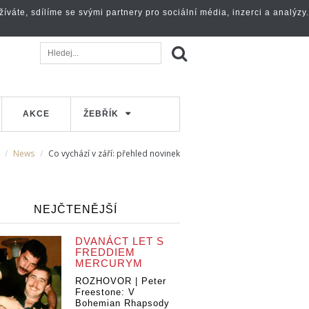
váte, sdílíme se svými partnery pro sociální média, inzerci a analýzy.
AKCE
ŽEBŘÍK
News
Co vychází v září: přehled novinek
NEJČTENĚJŠÍ
DVANÁCT LET S
FREDDIEM
MERCURYM
ROZHOVOR | Peter
Freestone: V
Bohemian Rhapsody