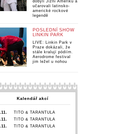
dobyli Jižní Ameriku a
učarovali latinsko-
americké rockové
legendě
POSLEDNÍ SHOW
LINKIN PARK
LIVE: Linkin Park v
Praze dokázali, že
stále kralují pódiím.
Aerodrome festival
jim ležel u nohou
Kalendář akcí
.11.
TITO & TARANTULA
.11.
TITO & TARANTULA
.11.
TITO & TARANTULA