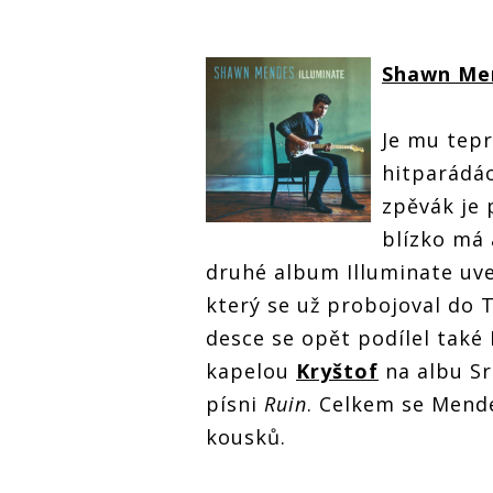
Shawn Me
Je mu tepr
hitparádá
zpěvák je 
blízko má 
druhé album Illuminate uv
který se už probojoval do 
desce se opět podílel také
kapelou
Kryštof
na albu Sr
písni
Ruin
. Celkem se Mend
kousků.