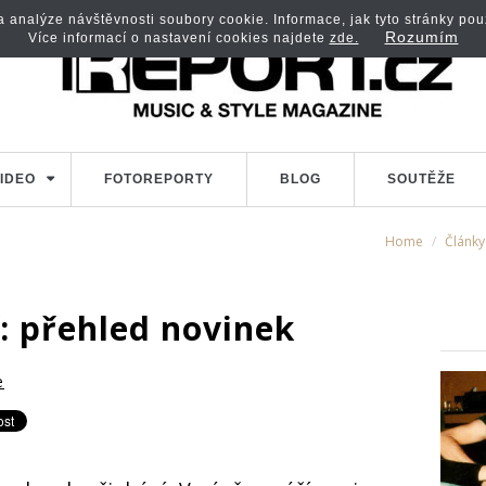
analýze návštěvnosti soubory cookie. Informace, jak tyto stránky použí
Rozumím
Více informací o nastavení cookies najdete
zde.
IDEO
FOTOREPORTY
BLOG
SOUTĚŽE
Home
Články
í: přehled novinek
e