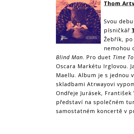
Thom Art
Svou debu
písničkář
Žebřík, po
nemohou c
Blind Man
. Pro duet
Time To
Oscara Markétu Irglovou. Ja
Maellu. Album je s jednou 
skladbami Atrwayovi vypom
Ondřeje Jurásek, František
představí na společném tu
samostatném koncertě v pr