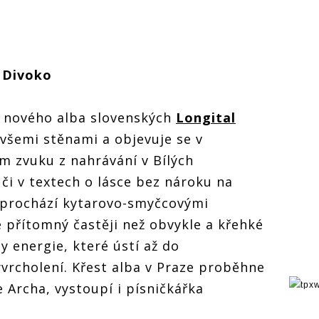
 Divoko
z nového alba slovenských
Longital
všemi stěnami a objevuje se v
 zvuku z nahrávání v Bílých
či v textech o lásce bez nároku na
prochází kytarovo-smyčcovými
e přítomný častěji než obvykle a křehké
y energie, které ústí až do
vrcholení. Křest alba v Praze proběhne
e Archa, vystoupí i písničkářka