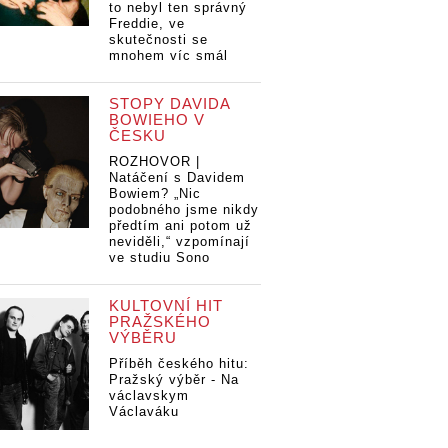
to nebyl ten správný
Freddie, ve
skutečnosti se
mnohem víc smál
STOPY DAVIDA
BOWIEHO V
ČESKU
ROZHOVOR |
Natáčení s Davidem
Bowiem? „Nic
podobného jsme nikdy
předtím ani potom už
neviděli,“ vzpomínají
ve studiu Sono
KULTOVNÍ HIT
PRAŽSKÉHO
VÝBĚRU
Příběh českého hitu:
Pražský výběr - Na
václavskym
Václaváku