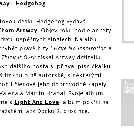
way
- Hedgehog
tovou desku Hedgehog vydává
Thom Artway
, Objev roku podle ankety
 dvou úspěšných singlech. Na albu
hybět právě hity
I Have No Inspiration
a
 Think It Over
získal Artway držitelku
ko dalšího hosta si přizval písničkářku
výjimkou plně autorské, s některými
ohli členové jeho doprovodné kapely
 Valena a Martin Hrabal. Svoje album
rné s
Light And Love
, album pokřtí na
ažském Jazz Docku 2. prosince.