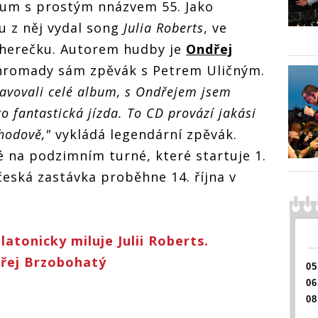
bum s prostým nnázvem 55. Jako
u z něj vydal song
Julia Roberts
, ve
 herečku. Autorem hudby je
Ondřej
ohromady sám zpěvák s Petrem Uličným.
avovali celé album, s Ondřejem jsem
o fantastická jízda. To CD provází jakási
ohodově,"
vykládá legendární zpěvák.
 na podzimním turné, které startuje 1.
 česká zastávka proběhne 14. října v
atonicky miluje Julii Roberts.
dřej Brzobohatý
05
06
08