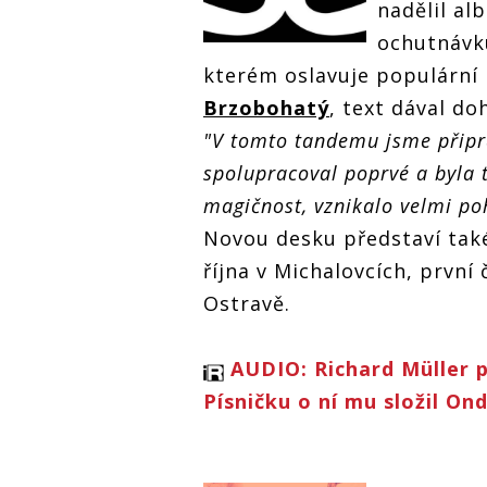
nadělil al
ochutnávk
kterém oslavuje populární
Brzobohatý
, text dával d
"V tomto tandemu jsme připr
spolupracoval poprvé a byla t
magičnost, vznikalo velmi p
Novou desku představí také
října v Michalovcích, první
Ostravě.
AUDIO: Richard Müller pl
Písničku o ní mu složil On