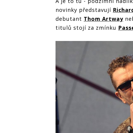
A je to tu - podzimní nadílk
novinky představují
Richar
debutant
Thom Artway
neb
titulů stojí za zmínku
Pass