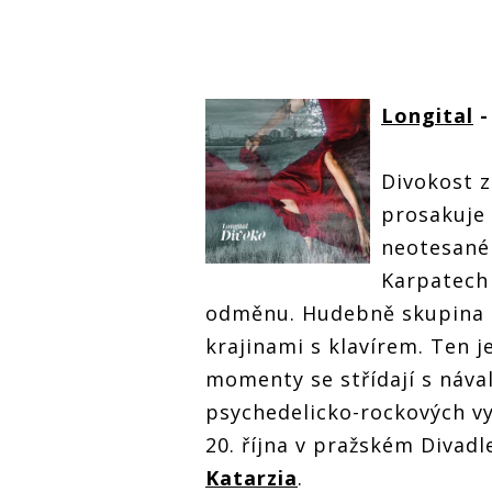
Longital
-
Divokost 
prosakuje 
neotesaném
Karpatech 
odměnu. Hudebně skupina 
krajinami s klavírem. Ten j
momenty se střídají s nával
psychedelicko-rockových vy
20. října v pražském Divadl
Katarzia
.