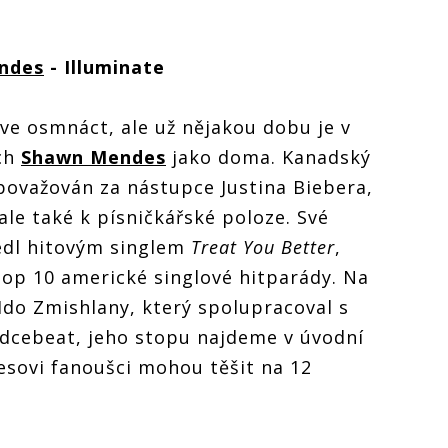
ndes
- Illuminate
ve osmnáct, ale už nějakou dobu je v
ch
Shawn Mendes
jako doma. Kanadský
považován za nástupce Justina Biebera,
ale také k písničkářské poloze. Své
edl hitovým singlem
Treat You Better
,
Top 10 americké singlové hitparády. Na
 Ido Zmishlany, který spolupracoval s
dcebeat, jeho stopu najdeme v úvodní
esovi fanoušci mohou těšit na 12