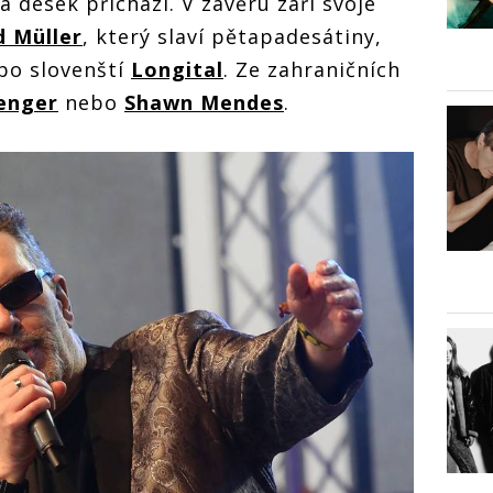
a desek přichází. V závěru září svoje
d Müller
, který slaví pětapadesátiny,
o slovenští
Longital
. Ze zahraničních
enger
nebo
Shawn Mendes
.