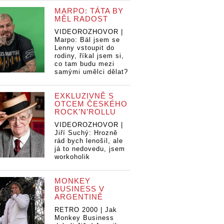
MARPO: TÁTA BY
MĚL RADOST
VIDEOROZHOVOR |
Marpo: Bál jsem se
Lenny vstoupit do
rodiny, říkal jsem si,
co tam budu mezi
samými umělci dělat?
EXKLUZIVNĚ S
OTCEM ČESKÉHO
ROCK’N’ROLLU
VIDEOROZHOVOR |
Jiří Suchý: Hrozně
rád bych lenošil, ale
Co vychází v
já to nedovedu, jsem
září: přehled
workoholik
novinek
MONKEY
hází v
Co vychází v
Co
BUSINESS V
řehled
září: přehled
zá
ARGENTINĚ
k
novinek
no
RETRO 2000 | Jak
Monkey Business