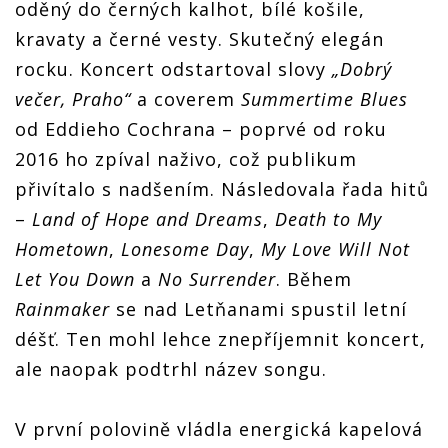
oděný do černých kalhot, bílé košile,
kravaty a černé vesty. Skutečný elegán
rocku. Koncert odstartoval slovy
„Dobrý
večer, Praho“
a coverem
Summertime Blues
od Eddieho Cochrana – poprvé od roku
2016 ho zpíval naživo, což publikum
přivítalo s nadšením. Následovala řada hitů
–
Land of Hope and Dreams
,
Death to My
Hometown
,
Lonesome Day
,
My Love Will Not
Let You Down
a
No Surrender
. Během
Rainmaker
se nad Letňanami spustil letní
déšť. Ten mohl lehce znepříjemnit koncert,
ale naopak podtrhl název songu.
V první polovině vládla energická kapelová