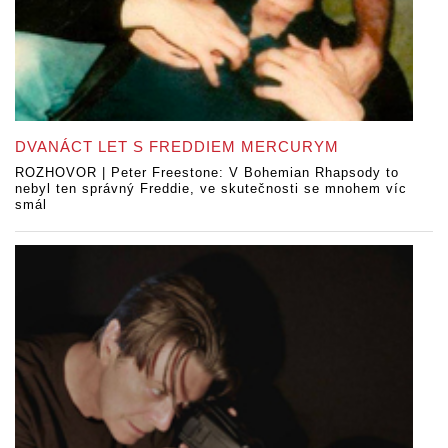
DVANÁCT LET S FREDDIEM MERCURYM
ROZHOVOR | Peter Freestone: V Bohemian Rhapsody to
nebyl ten správný Freddie, ve skutečnosti se mnohem víc
smál