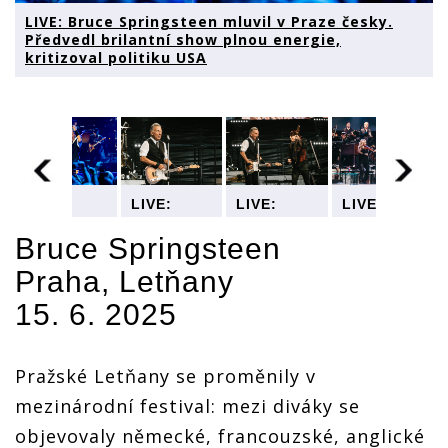
LIVE: Bruce Springsteen mluvil v Praze česky.
Předvedl brilantní show plnou energie,
kritizoval politiku USA
LIVE:
LIVE:
LIVE:
LIVE:
Bruce
Bruce
Bruce
Bruce
en
Springsteen
Springsteen
Springsteen
Springsteen
Bruce Springsteen
mluvil v
mluvil v
mluvil v
mluvil v
Praha, Letňany
Praze
Praze
Praze
Praze
česky.
česky.
česky.
česky.
15. 6. 2025
Předvedl
Předvedl
Předvedl
Předvedl
brilantní
brilantní
brilantní
brilantní
show
show
show
show
plnou
plnou
plnou
plnou
Pražské Letňany se proměnily v
energie,
energie,
energie,
energie,
kritizoval
kritizoval
kritizoval
kritizoval
mezinárodní festival: mezi diváky se
politiku
politiku
politiku
politiku
objevovaly německé, francouzské, anglické
USA
USA
USA
USA