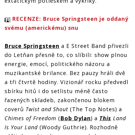
extatickým potleskem a výkřiky.
RECENZE: Bruce Springsteen je oddaný
svému (americkému) snu
Bruce Springsteen
a E Street Band přivezli
do Letňan přesně to, co slíbili: show plnou
energie, emocí, politického názoru a
muzikantské brilance. Bez pauzy hráli dvě
a tři čtvrtě hodiny. Vizionář rocku předvedl
sbírku hitů i do setlistu méně často
řazených skladeb, zakončenou blokem
coverů
Twist and Shout
(The Top Notes) a
Chimes of Freedom
(
Bob Dylan
) a
This
Land
Is Your Land
(Woody Guthrie). Rozhodně