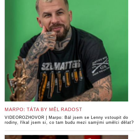
MARPO: TÁTA BY MĚL RADOST
VIDEOROZHOVOR | Marpo: Bál jsem se Lenny vstoupit do
rodiny, říkal jsem si, co tam budu mezi samými umělci dělat?