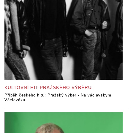
KULTOVNÍ HIT PRAŽSKÉHO VÝBĚRU
Příběh českého hitu: Pražský výběr - Na václavskym
Václaváku