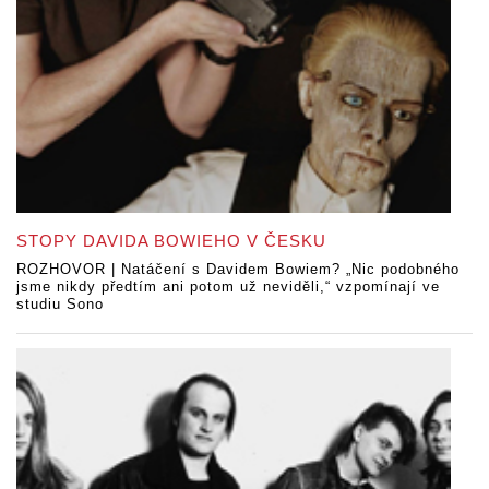
STOPY DAVIDA BOWIEHO V ČESKU
ROZHOVOR | Natáčení s Davidem Bowiem? „Nic podobného
jsme nikdy předtím ani potom už neviděli,“ vzpomínají ve
studiu Sono