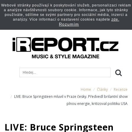
Webové stránky používají k poskytování služeb, personalizaci reklam
a analýze návštěvnosti soubory cookie. Informace, jak tyto stránky
používáte, sdílíme se svými partnery pro sociální média, inzerci a
analýzy. Více informací o nastavení cookies najdete
zde.
Rozumím
Home
Články
Recenze
LIVE: Bruce Springsteen mluvil v Praze česky. Předvedl brilantní show
plnou energie, kritizoval politiku USA
LIVE: Bruce Springsteen