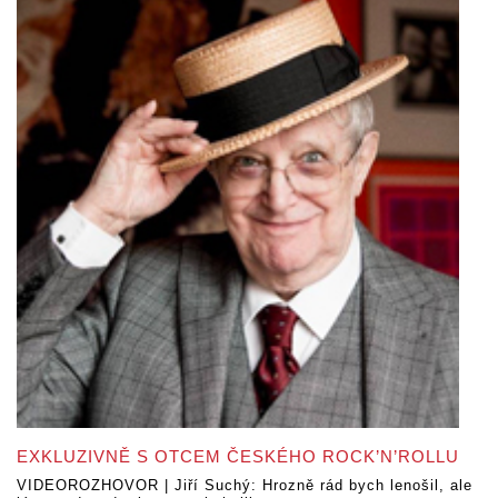
EXKLUZIVNĚ S OTCEM ČESKÉHO ROCK’N’ROLLU
VIDEOROZHOVOR | Jiří Suchý: Hrozně rád bych lenošil, ale