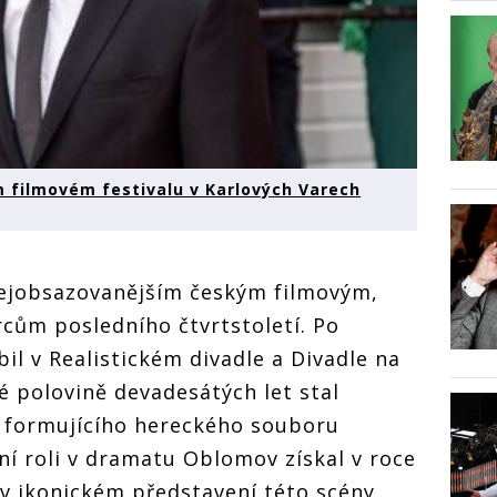
m filmovém festivalu v Karlových Varech
nejobsazovanějším českým filmovým,
rcům posledního čtvrtstoletí. Po
l v Realistickém divadle a Divadle na
é polovině devadesátých let stal
e formujícího hereckého souboru
lní roli v dramatu Oblomov získal v roce
 v ikonickém představení této scény