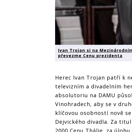
Ivan Trojan si na Mezinárodní
převezme Cenu prezidenta
Herec Ivan Trojan patří k 
televizním a divadelním he
absolutoriu na DAMU působi
Vinohradech, aby se v druh
klíčovou osobností nově s
Dejvického divadla. Za titu
2000 Cenu Thálie, za úlohu