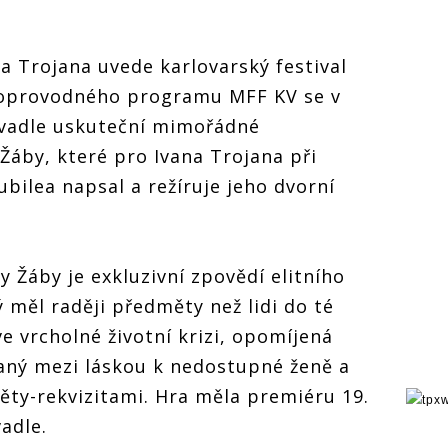
ana Trojana uvede karlovarský festival
doprovodného programu MFF KV se v
vadle uskuteční mimořádné
áby, které pro Ivana Trojana při
jubilea napsal a režíruje jeho dvorní
 Žáby je exkluzivní zpovědí elitního
ý měl raději předměty než lidi do té
e vrcholné životní krizi, opomíjená
aný mezi láskou k nedostupné ženě a
měty-rekvizitami. Hra měla premiéru 19.
adle.