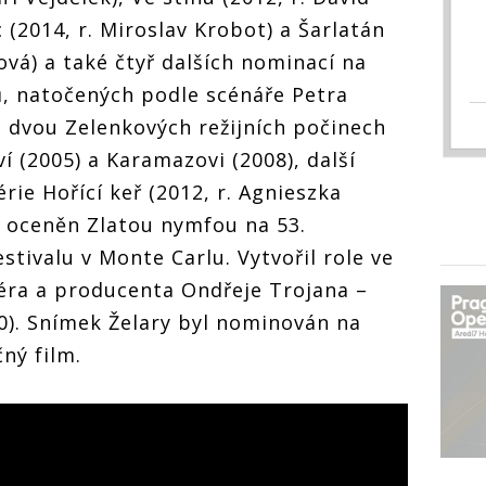
 (2014, r. Miroslav Krobot) a Šarlatán
ová) a také čtyř dalších nominací na
, natočených podle scénáře Petra
ve dvou Zelenkových režijních počinech
í (2005) a Karamazovi (2008), další
ie Hořící keř (2012, r. Agnieszka
ké oceněn Zlatou nymfou na 53.
tivalu v Monte Carlu. Vytvořil role ve
séra a producenta Ondřeje Trojana –
20). Snímek Želary byl nominován na
čný film.