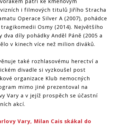
Dvořákem patří ke kmenovým
izních i filmových titulů Jiřího Stracha
amatu Operace Silver A (2007), pohádce
 tragikomedii Osmy (2014). Největšího
y dva díly pohádky Anděl Páně (2005 a
ělo v kinech více než milion diváků.
věnuje také rozhlasovému herectví a
ckém divadle si vyzkoušel post
iskové organizace Klub nemocných
program mimo jiné prezentoval na
y Vary a v jejíž prospěch se účastní
ních akcí.
arlovy Vary, Milan Cais skákal do