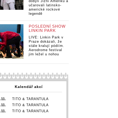
dobyli Jižní Ameriku a
učarovali latinsko-
americké rockové
legendě
POSLEDNÍ SHOW
LINKIN PARK
LIVE: Linkin Park v
Praze dokázali, že
stále kralují pódiím.
Aerodrome festival
jim ležel u nohou
Kalendář akcí
.11.
TITO & TARANTULA
.11.
TITO & TARANTULA
.11.
TITO & TARANTULA