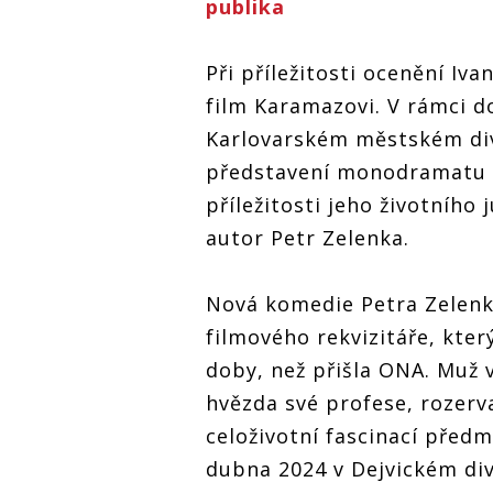
publika
Při příležitosti ocenění Iv
film Karamazovi. V rámci 
Karlovarském městském di
představení monodramatu Ž
příležitosti jeho životního 
autor Petr Zelenka.
Nová komedie Petra Zelenky
filmového rekvizitáře, kter
doby, než přišla ONA. Muž v
hvězda své profese, rozerv
celoživotní fascinací před
dubna 2024 v Dejvickém div