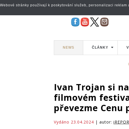
Webové stránky používají k poskytování služeb, personalizaci reklam a 
NEWS
ČLÁNKY
V
Ivan Trojan si 
filmovém festiv
převezme Cenu 
Vydáno 23.04.2024
| autor:
iREPO