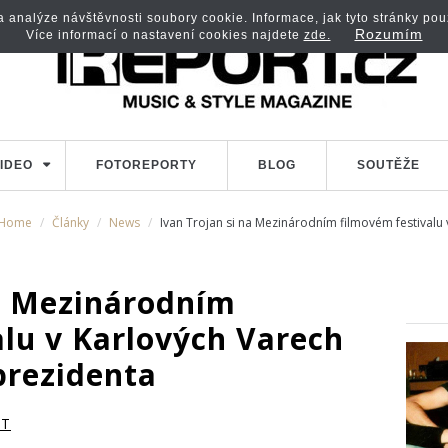
analýze návštěvnosti soubory cookie. Informace, jak tyto stránky použí
Rozumím
Více informací o nastavení cookies najdete
zde.
IDEO
FOTOREPORTY
BLOG
SOUTĚŽE
Home
Články
News
Ivan Trojan si na Mezinárodním filmovém festival
na Mezinárodním
alu v Karlových Varech
prezidenta
RT