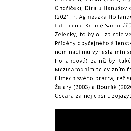
Ondříček), Díra u Hanušovic
(2021, r. Agnieszka Holland
tuto cenu. Kromě Samotářů
Zelenky, to bylo i za role 
Příběhy obyčejného šílenstv
nominaci mu vynesla minisér
Hollandová), za níž byl ta
Mezinárodním televizním fes
filmech svého bratra, reži
Želary (2003) a Bourák (20
Oscara za nejlepší cizojazy