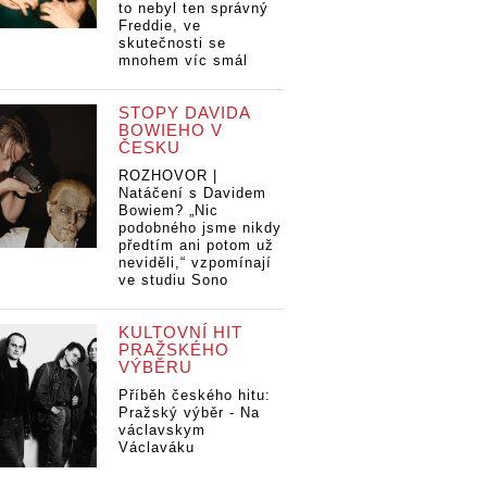
to nebyl ten správný
Freddie, ve
skutečnosti se
mnohem víc smál
STOPY DAVIDA
BOWIEHO V
ČESKU
ROZHOVOR |
Natáčení s Davidem
Bowiem? „Nic
podobného jsme nikdy
předtím ani potom už
neviděli,“ vzpomínají
ve studiu Sono
KULTOVNÍ HIT
PRAŽSKÉHO
VÝBĚRU
Příběh českého hitu:
Pražský výběr - Na
václavskym
Václaváku