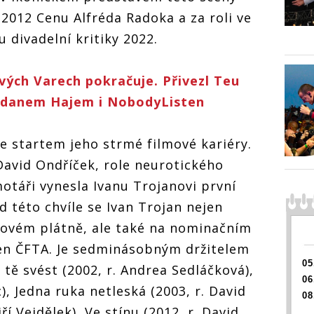
2012 Cenu Alfréda Radoka a za roli ve
u divadelní kritiky 2022.
ových Varech pokračuje. Přivezl Teu
rdanem Hajem i NobodyListen
 se startem jeho strmé filmové kariéry.
r David Ondříček, role neurotického
otáři vynesla Ivanu Trojanovi první
 této chvíle se Ivan Trojan nejen
movém plátně, ale také na nominačním
cen ČFTA. Je sedminásobným držitelem
05
tě svést (2002, r. Andrea Sedláčková),
06
), Jedna ruka netleská (2003, r. David
08
iří Vejdělek), Ve stínu (2012, r. David