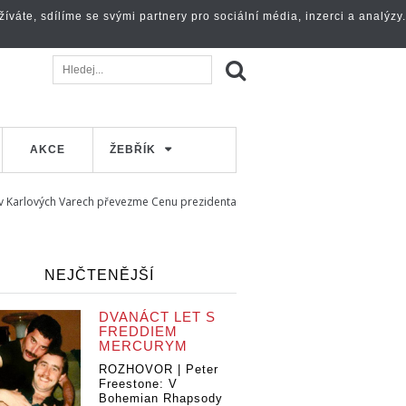
váte, sdílíme se svými partnery pro sociální média, inzerci a analýzy.
AKCE
ŽEBŘÍK
u v Karlových Varech převezme Cenu prezidenta
NEJČTENĚJŠÍ
DVANÁCT LET S
FREDDIEM
MERCURYM
ROZHOVOR | Peter
Freestone: V
Bohemian Rhapsody