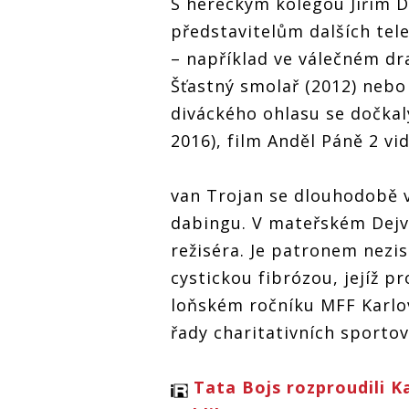
S hereckým kolegou Jiřím 
představitelům dalších telev
– například ve válečném dr
Šťastný smolař (2012) nebo
diváckého ohlasu se dočkal
2016), film Anděl Páně 2 vid
van Trojan se dlouhodobě 
dabingu. V mateřském Dejvi
režiséra. Je patronem nez
cystickou fibrózou, jejíž 
loňském ročníku MFF Karlov
řady charitativních sportov
Tata Bojs rozproudili K