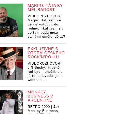
MARPO: TÁTA BY
MĚL RADOST
VIDEOROZHOVOR |
Marpo: Bál jsem se
Lenny vstoupit do
rodiny, říkal jsem si,
co tam budu mezi
samými umělci dělat?
EXKLUZIVNĚ S
OTCEM ČESKÉHO
ROCK’N’ROLLU
VIDEOROZHOVOR |
Jiří Suchý: Hrozně
rád bych lenošil, ale
já to nedovedu, jsem
workoholik
MONKEY
BUSINESS V
ARGENTINĚ
RETRO 2000 | Jak
Monkey Business