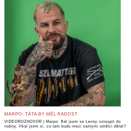
MARPO: TÁTA BY MĚL RADOST
VIDEOROZHOVOR | Marpo: Bál jsem se Lenny vstoupit do
rodiny, říkal jsem si, co tam budu mezi samými umělci dělat?