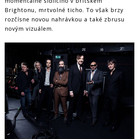
momentálně sídlícího v britském
Brightonu, mrtvolné ticho. To však brzy
rozčísne novou nahrávkou a také zbrusu
novým vizuálem.