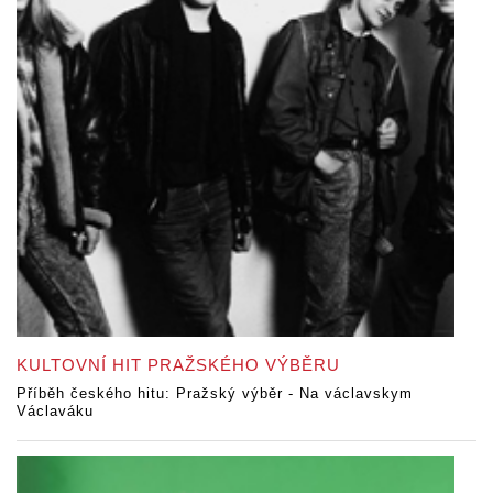
KULTOVNÍ HIT PRAŽSKÉHO VÝBĚRU
Příběh českého hitu: Pražský výběr - Na václavskym
Václaváku