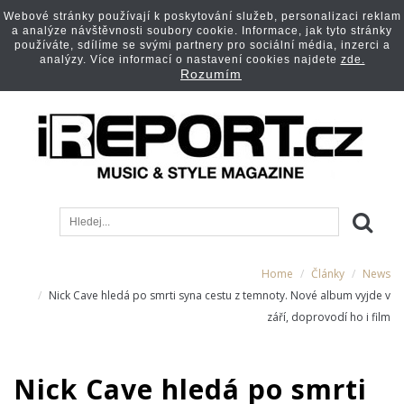
Webové stránky používají k poskytování služeb, personalizaci reklam
a analýze návštěvnosti soubory cookie. Informace, jak tyto stránky
používáte, sdílíme se svými partnery pro sociální média, inzerci a
analýzy. Více informací o nastavení cookies najdete
zde.
Rozumím
Home
Články
News
Nick Cave hledá po smrti syna cestu z temnoty. Nové album vyjde v
září, doprovodí ho i film
Nick Cave hledá po smrti