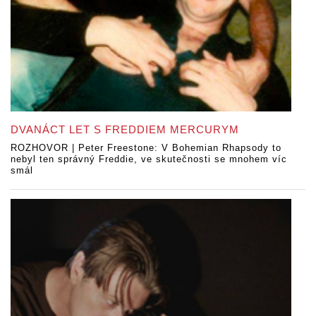
DVANÁCT LET S FREDDIEM MERCURYM
ROZHOVOR | Peter Freestone: V Bohemian Rhapsody to
nebyl ten správný Freddie, ve skutečnosti se mnohem víc
smál