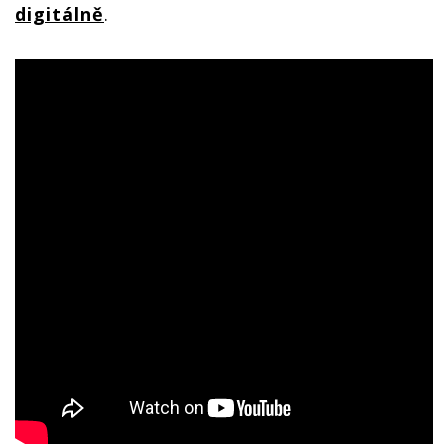
digitálně
.