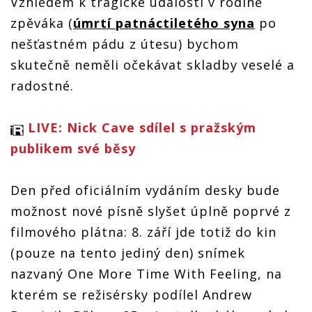
Vzhledem k tragické události v rodině
zpěváka (
úmrtí patnáctiletého syna
po
nešťastném pádu z útesu) bychom
skutečně neměli očekávat skladby veselé a
radostné.
LIVE: Nick Cave sdílel s pražským
publikem své běsy
Den před oficiálním vydáním desky bude
možnost nové písně slyšet úplně poprvé z
filmového plátna: 8. září jde totiž do kin
(pouze na tento jediný den) snímek
nazvaný One More Time With Feeling, na
kterém se režisérsky podílel Andrew