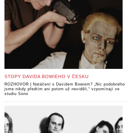
STOPY DAVIDA BOWIEHO V ČESKU
ROZHOVOR | Natáčení s Davidem Bowiem? „Nic podobného
jsme nikdy předtím ani potom už neviděli,“ vzpomínají ve
studiu Sono