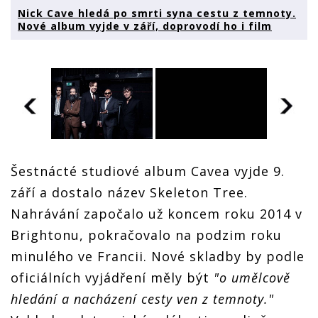
Nick Cave hledá po smrti syna cestu z temnoty.
Nové album vyjde v září, doprovodí ho i film
Šestnácté studiové album Cavea vyjde 9.
Nick Cave hledá po
N
září a dostalo název Skeleton Tree.
smrti syna cestu z
s
Nahrávání započalo už koncem roku 2014 v
temnoty. Nové album
t
Nick Cave hledá po
vyjde v září, doprovodí
v
Brightonu, pokračovalo na podzim roku
smrti syna cestu z
ho i film
ho
temnoty. Nové album
minulého ve Francii. Nové skladby by podle
vyjde v září, doprovodí
oficiálních vyjádření měly být
ho i film
"o umělcově
hledání a nacházení cesty ven z temnoty."