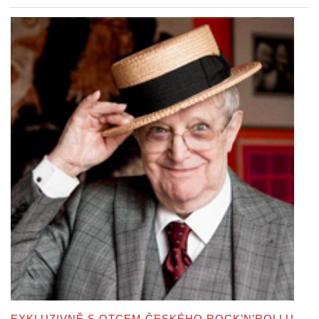
EXKLUZIVNĚ S OTCEM ČESKÉHO ROCK’N’ROLLU