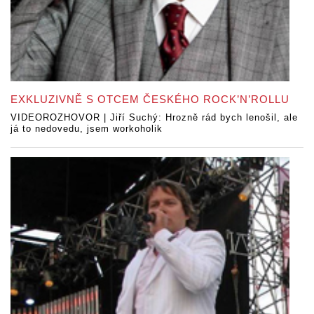
EXKLUZIVNĚ S OTCEM ČESKÉHO ROCK’N’ROLLU
VIDEOROZHOVOR | Jiří Suchý: Hrozně rád bych lenošil, ale
já to nedovedu, jsem workoholik