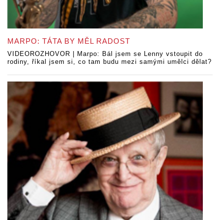
MARPO: TÁTA BY MĚL RADOST
VIDEOROZHOVOR | Marpo: Bál jsem se Lenny vstoupit do
rodiny, říkal jsem si, co tam budu mezi samými umělci dělat?