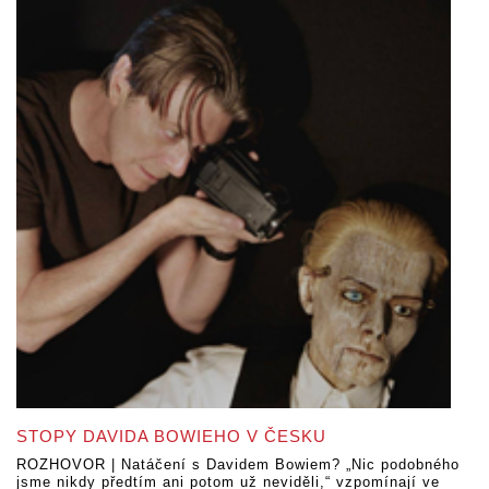
STOPY DAVIDA BOWIEHO V ČESKU
ROZHOVOR | Natáčení s Davidem Bowiem? „Nic podobného
jsme nikdy předtím ani potom už neviděli,“ vzpomínají ve