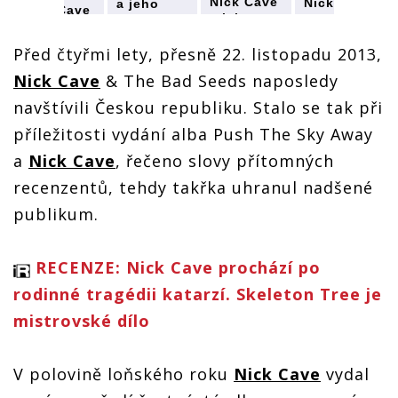
Nick Cave
Nick Cave
a jeho
Nick Cave
a jeho
a jeho
The Bad
a jeho
The Bad
The Bad
Seeds
The Bad
Seeds
Seeds
Před čtyřmi lety, přesně 22. listopadu 2013,
zahrají v
Seeds
zahrají v
zahrají v
Praze,
zahrají v
Nick Cave
& The Bad Seeds naposledy
Praze,
Praze,
představí
Praze,
představí
představí
nové
navštívili Českou republiku. Stalo se tak při
představí
nové
nové
album
nové
album
album
příležitosti vydání alba Push The Sky Away
Skeleton
album
Skeleton
Skeleton
Tree
Skeleton
a
Nick Cave
, řečeno slovy přítomných
Tree
Tree
Tree
recenzentů, tehdy takřka uhranul nadšené
publikum.
RECENZE: Nick Cave prochází po
rodinné tragédii katarzí. Skeleton Tree je
mistrovské dílo
V polovině loňského roku
Nick Cave
vydal