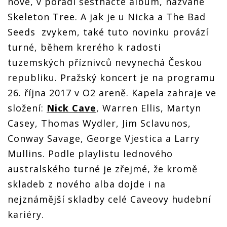
nové, v pořadí šestnácté album, nazvané
Skeleton Tree. A jak je u Nicka a The Bad
Seeds zvykem, také tuto novinku provází
turné, během krerého k radosti
tuzemských příznivců nevynechá Českou
republiku. Pražský koncert je na programu
26. října 2017 v O2 areně. Kapela zahraje ve
složení:
Nick Cave
, Warren Ellis, Martyn
Casey, Thomas Wydler, Jim Sclavunos,
Conway Savage, George Vjestica a Larry
Mullins. Podle playlistu lednového
australského turné je zřejmé, že kromě
skladeb z nového alba dojde i na
nejznámější skladby celé Caveovy hudební
kariéry.