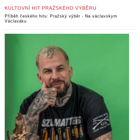
KULTOVNÍ HIT PRAŽSKÉHO VÝBĚRU
Příběh českého hitu: Pražský výběr - Na václavskym
Václaváku