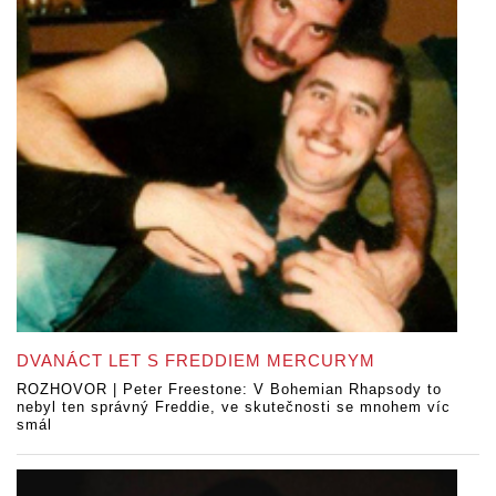
DVANÁCT LET S FREDDIEM MERCURYM
ROZHOVOR | Peter Freestone: V Bohemian Rhapsody to
nebyl ten správný Freddie, ve skutečnosti se mnohem víc
smál