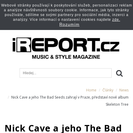
Webové stránky používají k poskytování služeb, personalizaci reklam
a analýze návštěvnosti soubory cookie. Informace, jak tyto stránky
používáte, sdílíme se svými partnery pro sociální média, inzerci a
analýzy. Více informací o nastavení cookies najdete
zde.
Rozumím
Home
Články
News
Nick Cave a jeho The Bad Seeds zahrají v Praze, představí nové album
Skeleton Tree
Nick Cave a jeho The Bad