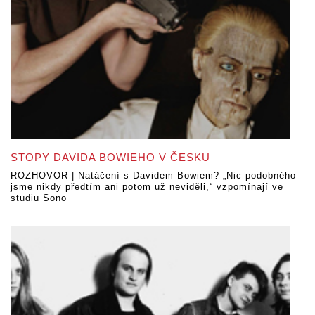
STOPY DAVIDA BOWIEHO V ČESKU
ROZHOVOR | Natáčení s Davidem Bowiem? „Nic podobného
jsme nikdy předtím ani potom už neviděli,“ vzpomínají ve
studiu Sono