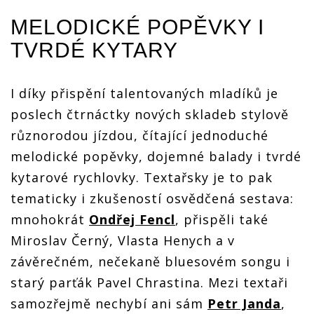
MELODICKÉ POPĚVKY I
TVRDÉ KYTARY
I díky přispění talentovaných mladíků je
poslech čtrnáctky nových skladeb stylově
různorodou jízdou, čítající jednoduché
melodické popěvky, dojemné balady i tvrdé
kytarové rychlovky. Textařsky je to pak
tematicky i zkušeností osvědčená sestava:
mnohokrát
Ondřej Fencl
, přispěli také
Miroslav Černý, Vlasta Henych a v
závěrečném, nečekaně bluesovém songu i
starý parťák Pavel Chrastina. Mezi textaři
samozřejmě nechybí ani sám
Petr Janda
,