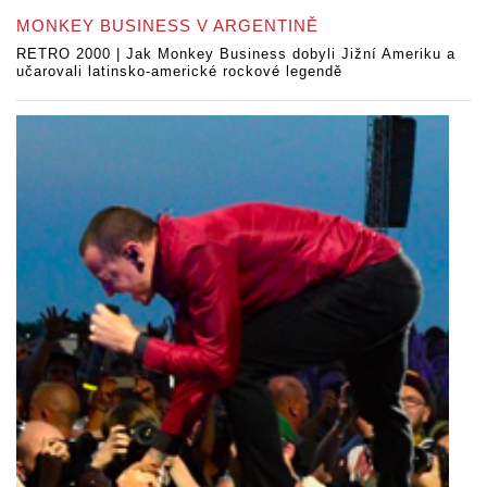
MONKEY BUSINESS V ARGENTINĚ
RETRO 2000 | Jak Monkey Business dobyli Jižní Ameriku a
učarovali latinsko-americké rockové legendě