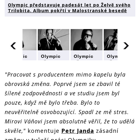
Olympic představuje padesát let po Želvě svého
Trilobita. Album pokřtí v Malostranské besedě
je
Olympic
Olympic
Olympic
Olympic
představuje
představuje
představuje
představuje
padesát
padesát
padesát
padesát
let po
let po
let po
let po
"Pracovat s producentem mimo kapelu byla
Želvě
Želvě
Želvě
Želvě
obrovská změna. Poprvé jsem se zbavil té
svého
svého
svého
svého
Trilobita.
Trilobita.
Trilobita.
Trilobita.
šílené zodpovědnosti a ve studiu jsem byl
ské
Album
Album
Album
Album
pokřtí v
pokřtí v
pokřtí v
pokřtí v
pouze, když mě bylo třeba. Bylo to
Malostranské
Malostranské
Malostranské
Malostranské
neuvěřitelně osvobozující. Spadl ze mě stres.
besedě
besedě
besedě
besedě
Mirovi Váňovi jsem absolutně věřil, že to udělá
skvěle,"
komentuje
Petr Janda
zásadní