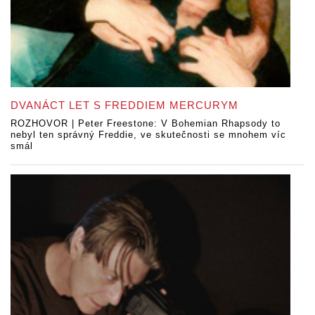
DVANÁCT LET S FREDDIEM MERCURYM
ROZHOVOR | Peter Freestone: V Bohemian Rhapsody to
nebyl ten správný Freddie, ve skutečnosti se mnohem víc
smál