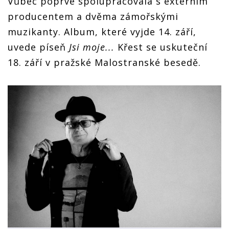
Vůbec poprvé spolupracovala s externím
producentem a dvěma zámořskými
muzikanty. Album, které vyjde 14. září,
uvede píseň
Jsi moje...
Křest se uskuteční
18. září v pražské Malostranské besedě.