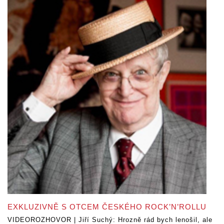
EXKLUZIVNĚ S OTCEM ČESKÉHO ROCK’N’ROLLU
VIDEOROZHOVOR | Jiří Suchý: Hrozně rád bych lenošil, ale