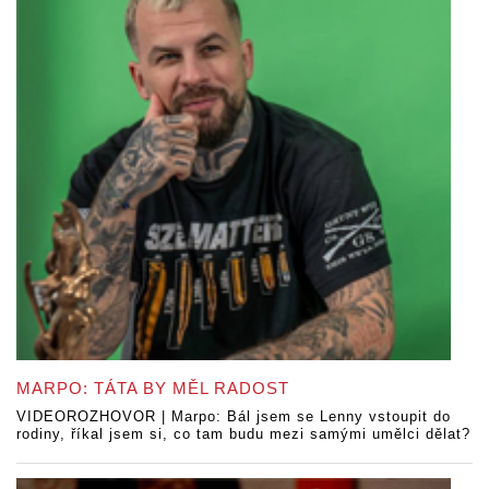
MARPO: TÁTA BY MĚL RADOST
VIDEOROZHOVOR | Marpo: Bál jsem se Lenny vstoupit do
rodiny, říkal jsem si, co tam budu mezi samými umělci dělat?