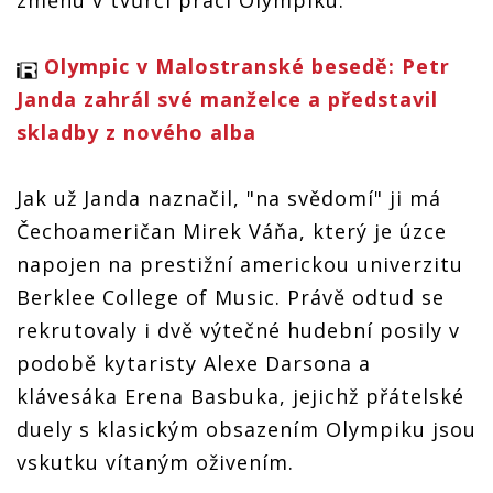
změnu v tvůrčí práci Olympiku.
Olympic v Malostranské besedě: Petr
Janda zahrál své manželce a představil
skladby z nového alba
Jak už Janda naznačil, "na svědomí" ji má
Čechoameričan Mirek Váňa, který je úzce
napojen na prestižní americkou univerzitu
Berklee College of Music. Právě odtud se
rekrutovaly i dvě výtečné hudební posily v
podobě kytaristy Alexe Darsona a
klávesáka Erena Basbuka, jejichž přátelské
duely s klasickým obsazením Olympiku jsou
vskutku vítaným oživením.