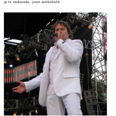
já to nedovedu, jsem workoholik