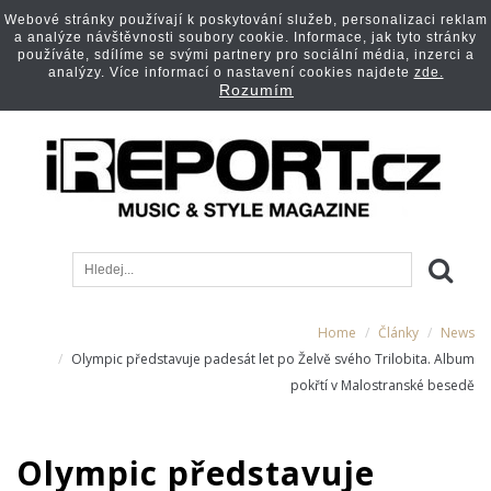
Webové stránky používají k poskytování služeb, personalizaci reklam
a analýze návštěvnosti soubory cookie. Informace, jak tyto stránky
používáte, sdílíme se svými partnery pro sociální média, inzerci a
analýzy. Více informací o nastavení cookies najdete
zde.
Rozumím
Home
Články
News
Olympic představuje padesát let po Želvě svého Trilobita. Album
pokřtí v Malostranské besedě
Olympic představuje