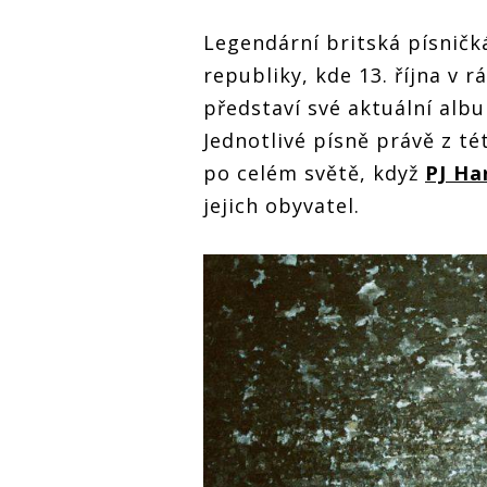
Legendární britská písnič
republiky, kde 13. října v
představí své aktuální alb
Jednotlivé písně právě z t
po celém světě, když
PJ Ha
jejich obyvatel.