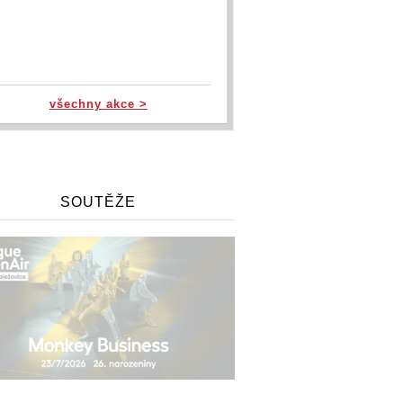
všechny akce >
SOUTĚŽE