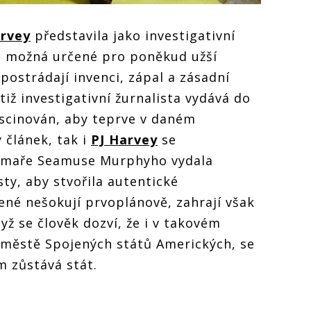
arvey
představila jako investigativní
sou možná určené pro poněkud užší
epostrádají invenci, zápal a zásadní
tiž investigativní žurnalista vydává do
fascinován, aby teprve v daném
ý článek, tak i
PJ Harvey
se
ilmaře Seamuse Murphyho vydala
sty, aby stvořila autentické
ené nešokují prvoplánově, zahrají však
dyž se člověk dozví, že i v takovém
 městě Spojených států Amerických, se
m zůstává stát.