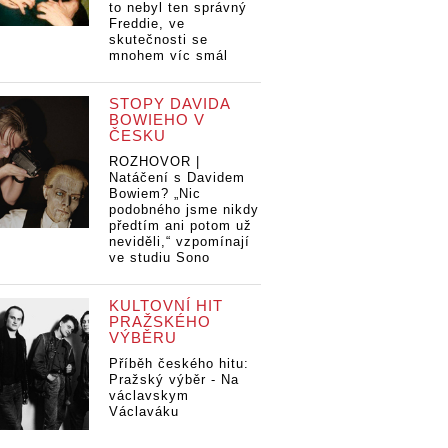
to nebyl ten správný
Freddie, ve
skutečnosti se
mnohem víc smál
STOPY DAVIDA
BOWIEHO V
ČESKU
ROZHOVOR |
Natáčení s Davidem
Bowiem? „Nic
podobného jsme nikdy
předtím ani potom už
neviděli,“ vzpomínají
ve studiu Sono
KULTOVNÍ HIT
PRAŽSKÉHO
VÝBĚRU
Příběh českého hitu:
Pražský výběr - Na
václavskym
Václaváku