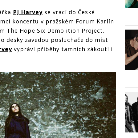
kářka
PJ Harvey
se vrací do České
 rámci koncertu v pražském Forum Karlín
um The Hope Six Demolition Project.
éto desky zavedou posluchače do míst
rvey
vypráví příběhy tamních zákoutí i