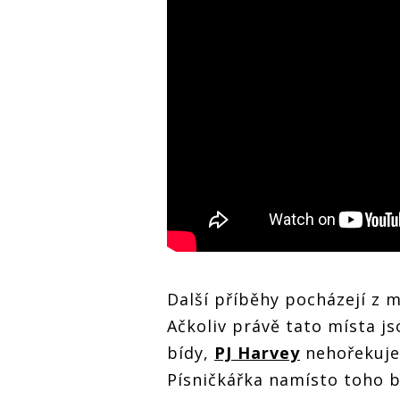
Další příběhy pocházejí z 
Ačkoliv právě tato místa js
bídy,
PJ Harvey
nehořekuje,
Písničkářka namísto toho b