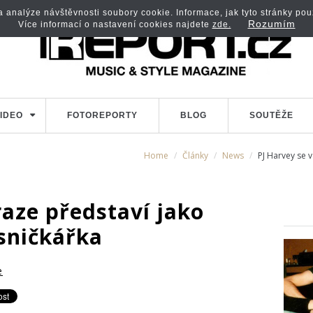
analýze návštěvnosti soubory cookie. Informace, jak tyto stránky použí
Rozumím
Více informací o nastavení cookies najdete
zde.
IDEO
FOTOREPORTY
BLOG
SOUTĚŽE
Home
Články
News
PJ Harvey se v
raze představí jako
ísničkářka
e