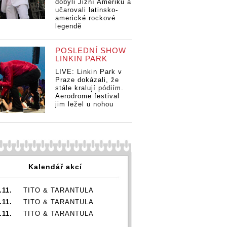
gativní
dobyli Jižní Ameriku a
investigativní
in
investigativní
kářka
učarovali latinsko-
písničkářka
pí
písničkářka
americké rockové
legendě
POSLEDNÍ SHOW
LINKIN PARK
LIVE: Linkin Park v
Praze dokázali, že
stále kralují pódiím.
Aerodrome festival
jim ležel u nohou
Kalendář akcí
.11.
TITO & TARANTULA
.11.
TITO & TARANTULA
.11.
TITO & TARANTULA