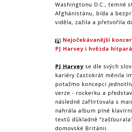
Washingtonu D.C., temné s
investigativní
investigati
investigativní
písničkářka
písničkářka
písničkářka
Afghánistánu, bída a bezpr
viděla, zažila a přetvořila 
Nejočekávanější koncert
PJ Harvey i hvězda hitpar
PJ Harvey
se dle svých slo
kariéry častokrát měnila i
potažmo koncepci jednotlivý
verze - rockerku a představi
následně zaflirtovala s m
nahrála album plné klavírní
textů důkladně "zašťourala"
domovské Británii.