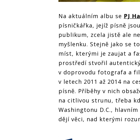
Na aktuálním albu se
PJ H
písničkářka, jejíž písně j
publikum, zcela jistě ale n
myšlenku. Stejně jako se to
míst, kterými je zaujat a 
prostředí stvořil autentick
v doprovodu fotografa a f
v letech 2011 až 2014 na ce
písně. Příběhy v nich obsaž
na citlivou strunu, třeba k
Washingtonu D.C., hlavním
dějí věci, nad kterými rozu