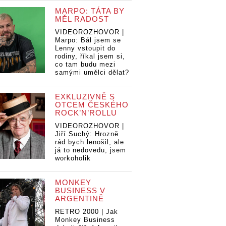
MARPO: TÁTA BY
MĚL RADOST
VIDEOROZHOVOR |
Marpo: Bál jsem se
Lenny vstoupit do
rodiny, říkal jsem si,
co tam budu mezi
samými umělci dělat?
EXKLUZIVNĚ S
OTCEM ČESKÉHO
ROCK’N’ROLLU
VIDEOROZHOVOR |
Jiří Suchý: Hrozně
rád bych lenošil, ale
já to nedovedu, jsem
workoholik
MONKEY
BUSINESS V
ARGENTINĚ
vey se v
PJ Harvey se v
PJ
PJ Harvey se v
ředstaví
RETRO 2000 | Jak
Praze představí
Pr
Praze představí
Monkey Business
jako
ja
jako