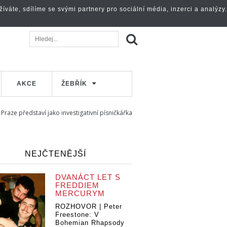
váte, sdílíme se svými partnery pro sociální média, inzerci a analýzy.
AKCE
ŽEBŘÍK
 Praze představí jako investigativní písničkářka
NEJČTENĚJŠÍ
DVANÁCT LET S
FREDDIEM
MERCURYM
ROZHOVOR | Peter
Freestone: V
Bohemian Rhapsody