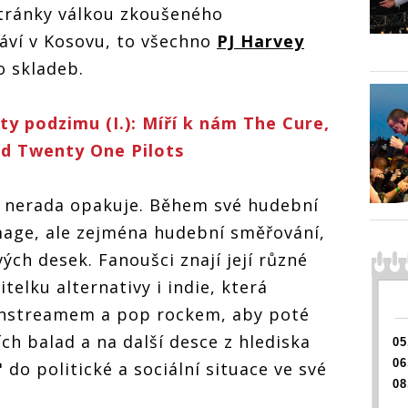
investi
tránky válkou zkoušeného
vní
investigativní
písnič
písničkářka
áví v Kosovu, to všechno
PJ Harvey
do skladeb.
PJ Harvey se v
Praze představí
jako
y podzimu (I.): Míří k nám The Cure,
investigativní
ád Twenty One Pilots
písničkářka
v nerada opakuje. Během své hudební
mage, ale zejména hudební směřování,
ch desek. Fanoušci znají její různé
telku alternativy i indie, která
ainstreamem a pop rockem, aby poté
ch balad a na další desce z hlediska
05
06
 do politické a sociální situace ve své
08