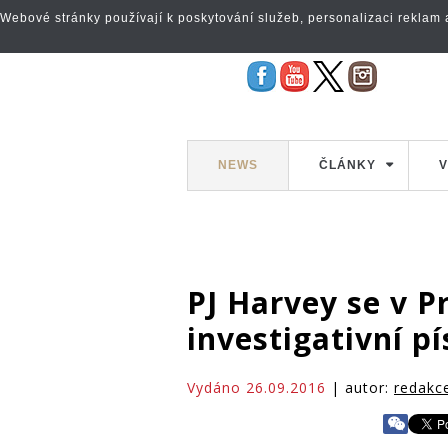
Webové stránky používají k poskytování služeb, personalizaci reklam a 
NEWS
ČLÁNKY
V
PJ Harvey se v P
investigativní p
Vydáno 26.09.2016
| autor:
redakc