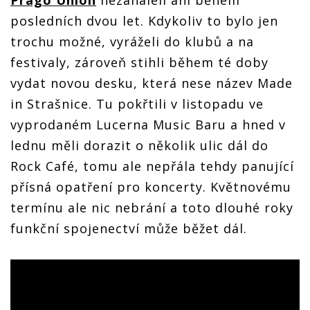
Prago Union
nezaháleli ani během
posledních dvou let. Kdykoliv to bylo jen
trochu možné, vyráželi do klubů a na
festivaly, zároveň stihli během té doby
vydat novou desku, která nese název Made
in Strašnice. Tu pokřtili v listopadu ve
vyprodaném Lucerna Music Baru a hned v
lednu měli dorazit o několik ulic dál do
Rock Café, tomu ale nepřála tehdy panující
přísná opatření pro koncerty. Květnovému
termínu ale nic nebrání a toto dlouhé roky
funkční spojenectví může běžet dál.