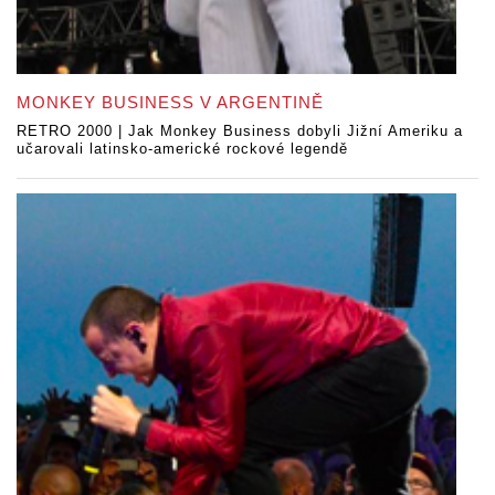
MONKEY BUSINESS V ARGENTINĚ
RETRO 2000 | Jak Monkey Business dobyli Jižní Ameriku a
učarovali latinsko-americké rockové legendě