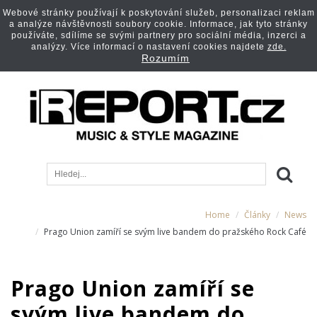
Webové stránky používají k poskytování služeb, personalizaci reklam
a analýze návštěvnosti soubory cookie. Informace, jak tyto stránky
používáte, sdílíme se svými partnery pro sociální média, inzerci a
analýzy. Více informací o nastavení cookies najdete
zde.
Rozumím
Home
Články
News
Prago Union zamíří se svým live bandem do pražského Rock Café
Prago Union zamíří se
svým live bandem do