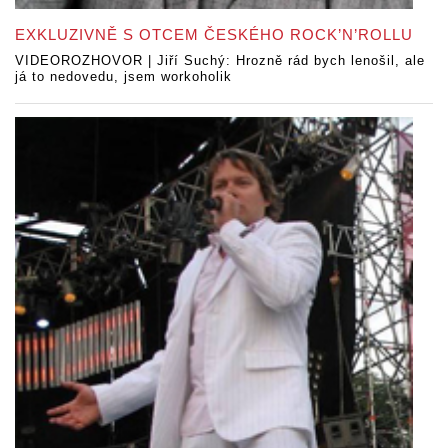
EXKLUZIVNĚ S OTCEM ČESKÉHO ROCK’N’ROLLU
VIDEOROZHOVOR | Jiří Suchý: Hrozně rád bych lenošil, ale
já to nedovedu, jsem workoholik