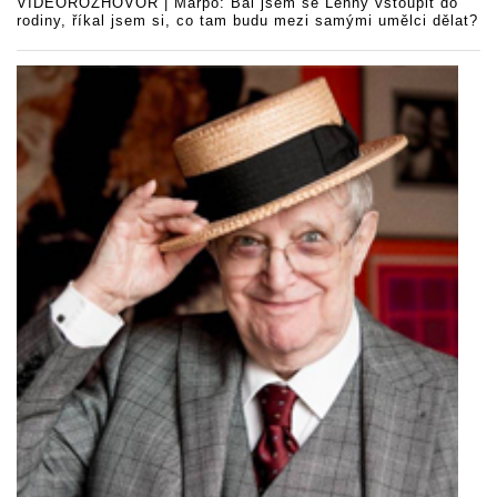
VIDEOROZHOVOR | Marpo: Bál jsem se Lenny vstoupit do
rodiny, říkal jsem si, co tam budu mezi samými umělci dělat?