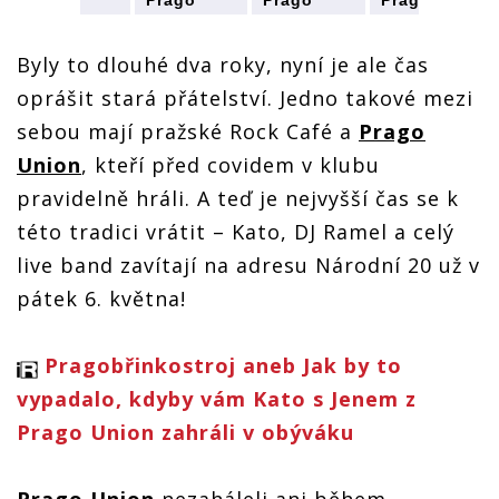
Prago
Prago
Prago
Prago
Union
Union
Union
Union
zamíří se
zamíří se
zamíří se
zamíří se
svým live
svým live
svým live
svým live
Byly to dlouhé dva roky, nyní je ale čas
bandem
bandem
bandem
bandem
oprášit stará přátelství. Jedno takové mezi
do
do
do
do
pražského
pražského
pražského
pražského
sebou mají pražské Rock Café a
Prago
Rock Café
Rock Café
Rock Café
Rock Café
Union
, kteří před covidem v klubu
pravidelně hráli. A teď je nejvyšší čas se k
této tradici vrátit – Kato, DJ Ramel a celý
live band zavítají na adresu Národní 20 už v
pátek 6. května!
Pragobřinkostroj aneb Jak by to
vypadalo, kdyby vám Kato s Jenem z
Prago Union zahráli v obýváku