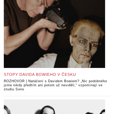
STOPY DAVIDA BOWIEHO V ČESKU
ROZHOVOR | Natáčení s Davidem Bowiem? „Nic podobného
jsme nikdy předtím ani potom už neviděli,“ vzpomínají ve
studiu Sono