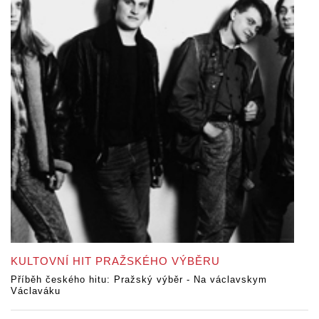
KULTOVNÍ HIT PRAŽSKÉHO VÝBĚRU
Příběh českého hitu: Pražský výběr - Na václavskym
Václaváku