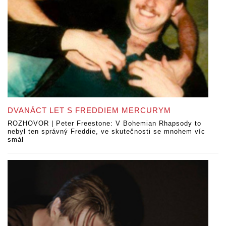
DVANÁCT LET S FREDDIEM MERCURYM
ROZHOVOR | Peter Freestone: V Bohemian Rhapsody to
nebyl ten správný Freddie, ve skutečnosti se mnohem víc
smál