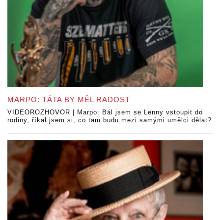
MARPO: TÁTA BY MĚL RADOST
VIDEOROZHOVOR | Marpo: Bál jsem se Lenny vstoupit do
rodiny, říkal jsem si, co tam budu mezi samými umělci dělat?