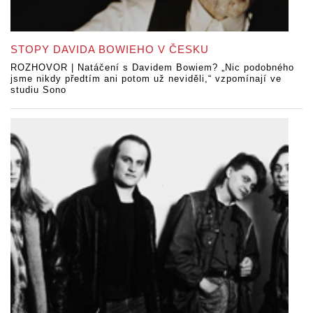
STOPY DAVIDA BOWIEHO V ČESKU
ROZHOVOR | Natáčení s Davidem Bowiem? „Nic podobného
jsme nikdy předtím ani potom už neviděli,“ vzpomínají ve
studiu Sono