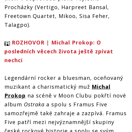
Procházky (Vertigo, Harpreet Bansal,
Freetown Quartet, Mikoo, Sisa Feher,
Talagpo).
ROZHOVOR | Michal Prokop: O
posledních věcech života ještě zpívat
nechci
Legendární rocker a bluesman, oceňovaný
muzikant a charismatický muž
Michal
Prokop
na scéně v Moon Clubu pokřtí nové
album
Ostraka
a spolu s Framus Five
samozřejmě také zahraje a zazpívá. Framus
Five patří mezi nejvýznamnější skupiny
české rockové historie a spolu se svým