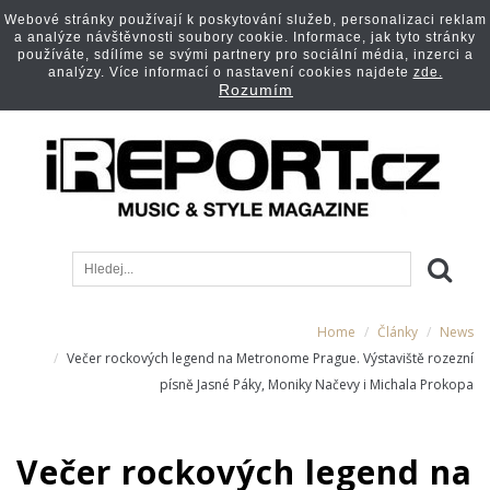
Webové stránky používají k poskytování služeb, personalizaci reklam
a analýze návštěvnosti soubory cookie. Informace, jak tyto stránky
používáte, sdílíme se svými partnery pro sociální média, inzerci a
analýzy. Více informací o nastavení cookies najdete
zde.
Rozumím
Home
Články
News
Večer rockových legend na Metronome Prague. Výstaviště rozezní
písně Jasné Páky, Moniky Načevy i Michala Prokopa
Večer rockových legend na