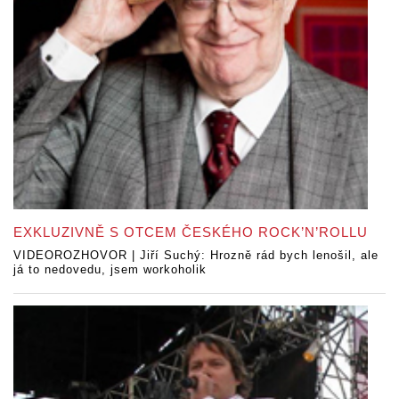
EXKLUZIVNĚ S OTCEM ČESKÉHO ROCK’N’ROLLU
VIDEOROZHOVOR | Jiří Suchý: Hrozně rád bych lenošil, ale
já to nedovedu, jsem workoholik