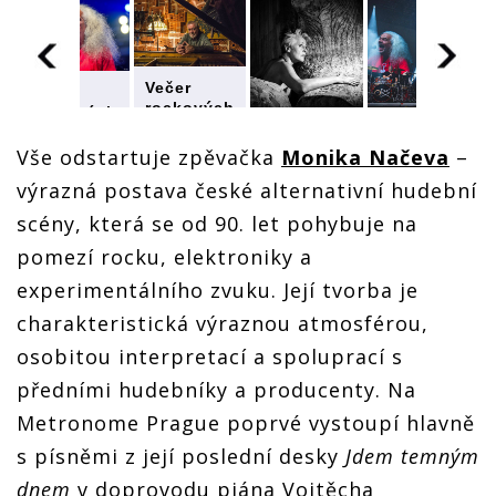
Večer
Večer
rockových
rockových
legend na
Večer
Večer
legend na
Metronome
h
rockových
rockových
Metronome
Vše odstartuje zpěvačka
Monika Načeva
–
Prague.
legend na
legend na
Prague.
výrazná postava české alternativní hudební
Výstaviště
e
Metronome
Metronome
Výstaviště
rozezní
Prague.
Prague.
rozezní
scény, která se od 90. let pohybuje na
písně
ě
Výstaviště
Výstaviště
písně
Jasné
rozezní
rozezní
Jasné
pomezí rocku, elektroniky a
Páky,
písně
písně
Páky,
experimentálního zvuku. Její tvorba je
Moniky
Jasné
Jasné
Moniky
Načevy i
Páky,
Páky,
Načevy i
charakteristická výraznou atmosférou,
Michala
Moniky
Moniky
Michala
Prokopa
Načevy i
Načevy i
Prokopa
osobitou interpretací a spoluprací s
Michala
Michala
předními hudebníky a producenty. Na
Prokopa
Prokopa
Metronome Prague poprvé vystoupí hlavně
s písněmi z její poslední desky
Jdem temným
dnem
v doprovodu piána Vojtěcha