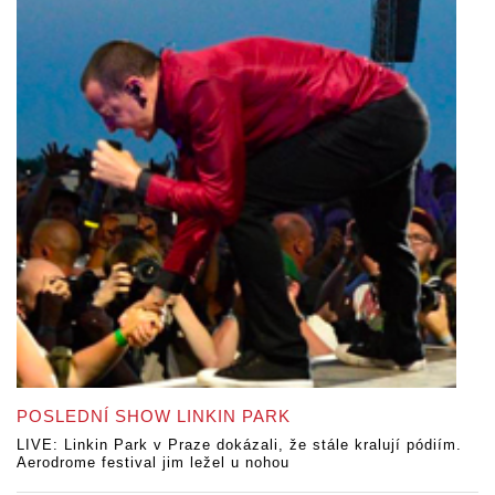
POSLEDNÍ SHOW LINKIN PARK
LIVE: Linkin Park v Praze dokázali, že stále kralují pódiím.
Aerodrome festival jim ležel u nohou