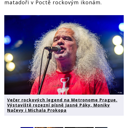
matadoři v Poctě rockovým ikonám.
Večer rockových legend na Metronome Prague.
Výstaviště rozezní písně Jasné Páky, Moniky
Načevy i Michala Prokopa