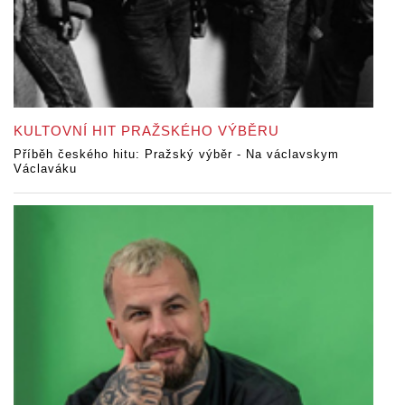
KULTOVNÍ HIT PRAŽSKÉHO VÝBĚRU
Příběh českého hitu: Pražský výběr - Na václavskym
Václaváku