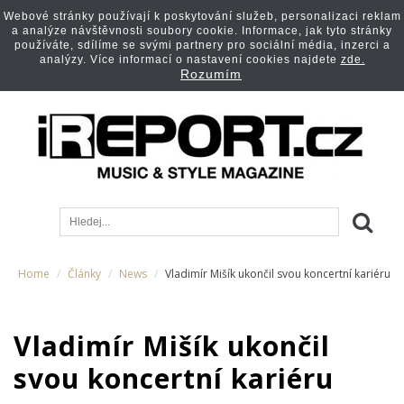
Webové stránky používají k poskytování služeb, personalizaci reklam
a analýze návštěvnosti soubory cookie. Informace, jak tyto stránky
používáte, sdílíme se svými partnery pro sociální média, inzerci a
analýzy. Více informací o nastavení cookies najdete
zde.
Rozumím
Home
Články
News
Vladimír Mišík ukončil svou koncertní kariéru
Vladimír Mišík ukončil
svou koncertní kariéru