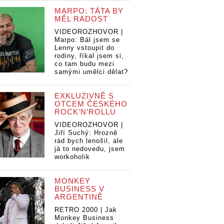
MARPO: TÁTA BY
MĚL RADOST
VIDEOROZHOVOR |
Marpo: Bál jsem se
Lenny vstoupit do
rodiny, říkal jsem si,
co tam budu mezi
samými umělci dělat?
EXKLUZIVNĚ S
OTCEM ČESKÉHO
ROCK’N’ROLLU
VIDEOROZHOVOR |
Jiří Suchý: Hrozně
rád bych lenošil, ale
já to nedovedu, jsem
workoholik
MONKEY
BUSINESS V
ARGENTINĚ
RETRO 2000 | Jak
Monkey Business