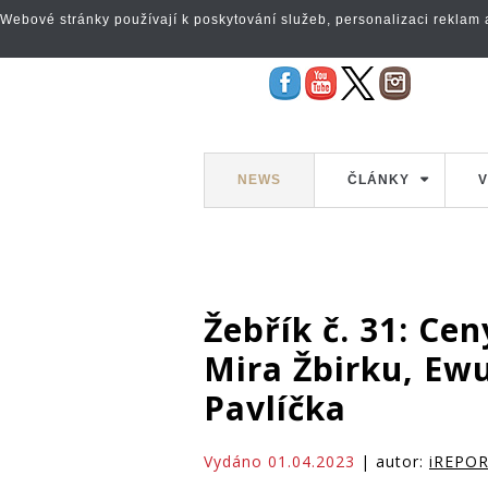
Webové stránky používají k poskytování služeb, personalizaci reklam a 
NEWS
ČLÁNKY
V
Žebřík č. 31: Ce
Mira Žbirku, Ewu
Pavlíčka
Vydáno 01.04.2023
| autor:
iREPO