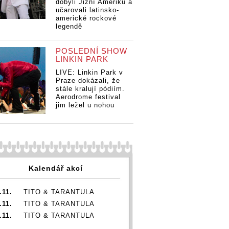
dobyli Jižní Ameriku a
č. 31:
Žebřík č. 31:
Žebřík č. 31:
Že
učarovali latinsko-
ro
Ceny pro
Ceny pro
Ce
americké rockové
legendě
ou fiXu,
Vypsanou fiXu,
Vypsanou fiXu,
Vy
birku, Ewu
Mira Žbirku, Ewu
Mira Žbirku, Ewu
Mi
 i Michala
Farnou i Michala
Farnou i Michala
Fa
POSLEDNÍ SHOW
ka
Pavlíčka
Pavlíčka
Pa
LINKIN PARK
LIVE: Linkin Park v
Praze dokázali, že
stále kralují pódiím.
Aerodrome festival
jim ležel u nohou
Kalendář akcí
.11.
TITO & TARANTULA
.11.
TITO & TARANTULA
.11.
TITO & TARANTULA