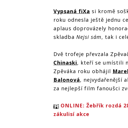
Žebřík č. 31:
Žebřík č. 31:
Žebřík č. 31
Vypsaná fiXa
si kromě sošk
Ceny pro
Ceny pro
Ceny pro
Vypsanou fiXu,
Vypsanou fiXu,
Vypsanou f
roku odnesla ještě jednu c
Mira Žbirku, Ewu
Mira Žbirku, Ewu
Mira Žbirku
u
Farnou i Michala
Farnou i Michala
Farnou i Mi
aplaus doprovázely honorac
a
Pavlíčka
Pavlíčka
Pavlíčka
skladba
Nejsi sám
, tak i c
Dvě trofeje převzala Zpěv
Chinaski
, kteří se umístili
Zpěváka roku obhájil
Mare
Balonová
, nejvydařenější a
za nejlepší film fanoušci z
ONLINE: Žebřík rozdá 28
zákulisí akce