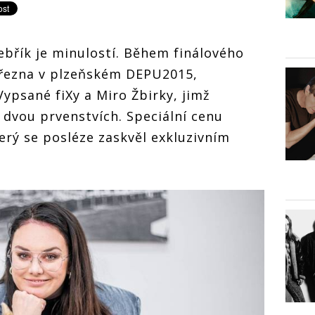
ebřík je minulostí. Během finálového
března v plzeňském DEPU2015,
Vypsané fiXy a Miro Žbirky, jimž
 dvou prvenstvích. Speciální cenu
terý se posléze zaskvěl exkluzivním