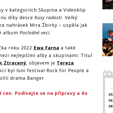
:
Žebřík č. 31:
Žebřík č. 31:
Žebřík 
y v kategoriích Skupina a Videoklip
Ceny pro
Ceny pro
Ceny p
iXu,
Vypsanou fiXu,
Vypsanou fiXu,
Vypsan
enu díky desce
Kusy radosti
. Velký
, Ewu
Mira Žbirku, Ewu
Mira Žbirku, Ewu
Mira Ž
chala
Farnou i Michala
Farnou i Michala
Farnou
e nahrávek Mira Žbirky – uspěla jak
Pavlíčka
Pavlíčka
Pavlíč
elé album
Posledné veci.
ačka roku 2022
Ewa Farna
a také
 mezi nejlepšími alby a skupinami. Titul
k Ztracený
, objevem je
Tereza
kcí byl loni festival Rock for People a
volili drama Banger.
 cen. Podívejte se na přípravy a do
05
06
08