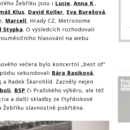
tého Žebříku jsou i
Lucie
,
Anna K
.,
máš Klus
,
David Koller
,
Eva Burešová
,
e,
Marcell
, Hrady CZ, Metronome
d Stypka
. O výsledcích rozhodovali
vouměsíčního hlasování na webu
nového večera bylo koncertní „best of“
 pódiu sekundovali
Bára Basiková
,
k
a Radek Škarohlíd. Zazněly nejen
boli
,
BSP
či Pražského výběru, ale též
ria a další skladby ze čtyřdiskové
na Žebříku slavnostně pokřtěna.