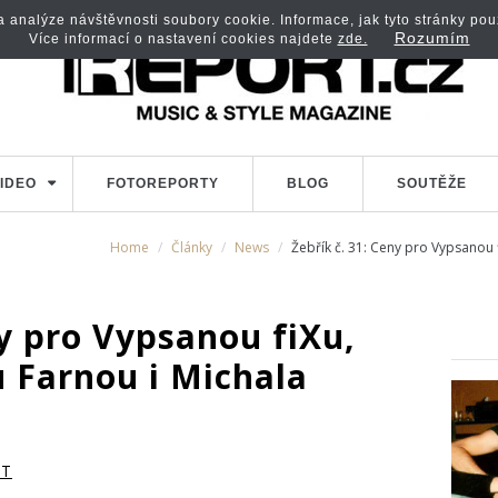
analýze návštěvnosti soubory cookie. Informace, jak tyto stránky použí
Rozumím
Více informací o nastavení cookies najdete
zde.
IDEO
FOTOREPORTY
BLOG
SOUTĚŽE
Home
Články
News
Žebřík č. 31: Ceny pro Vypsanou f
ny pro Vypsanou fiXu,
 Farnou i Michala
RT