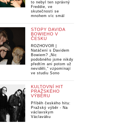
to nebyl ten správný
Freddie, ve
skutečnosti se
mnohem víc smál
STOPY DAVIDA
BOWIEHO V
ČESKU
ROZHOVOR |
Natáčení s Davidem
Bowiem? „Nic
podobného jsme nikdy
předtím ani potom už
neviděli,“ vzpomínají
ve studiu Sono
KULTOVNÍ HIT
PRAŽSKÉHO
VÝBĚRU
Příběh českého hitu:
Pražský výběr - Na
václavskym
Václaváku