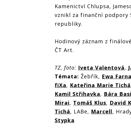
Kamenictví Chlupsa, James
vznikl za finanční podpory
republiky.
Hodinový záznam z finálov
ČT Art.
TZ, foto:
Iveta Valentová
,
Témata:
Žebřík,
Ewa Farn
fiXa
,
Kateřina Marie Tichá
Kamil Střihavka
,
Bára Bas
Mirai
,
Tomáš Klus
,
David K
Tichá
, LABe,
Marcell
, Hrad
Stypka