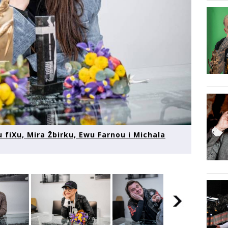
u fiXu, Mira Žbirku, Ewu Farnou i Michala