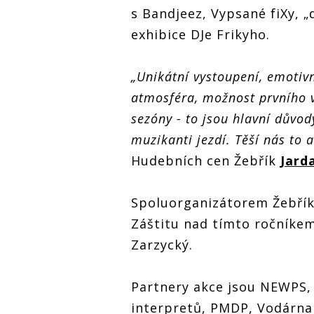
s Bandjeez, Vypsané fiXy, 
exhibice DJe Frikyho.
„Unikátní vystoupení, emotiv
atmosféra, možnost prvního 
sezóny - to jsou hlavní důvod
muzikanti jezdí. Těší nás to 
Hudebních cen Žebřík
Jard
Spoluorganizátorem Žebříku
Záštitu nad tímto ročníke
Zarzycký.
Partnery akce jsou NEWPS,
interpretů, PMDP, Vodárna 