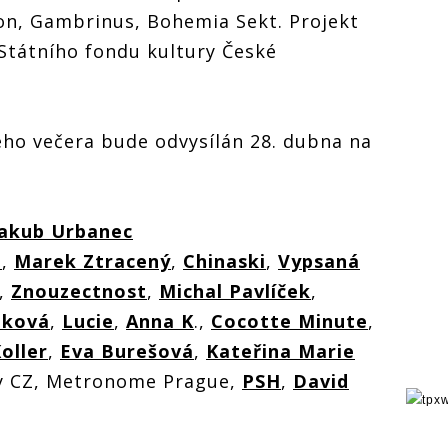
on, Gambrinus, Bohemia Sekt. Projekt
 Státního fondu kultury České
ého večera bude odvysílán 28. dubna na
Jakub Urbanec
a
,
Marek Ztracený
,
Chinaski
,
Vypsaná
,
Znouzectnost
,
Michal Pavlíček
,
iková
,
Lucie
,
Anna K
.,
Cocotte Minute
,
oller
,
Eva Burešová
,
Kateřina Marie
y CZ, Metronome Prague,
PSH
,
David