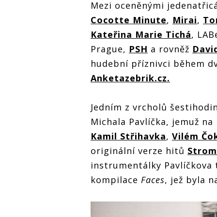
Mezi oceněnými jedenatřicá
Cocotte Minute
,
Mirai
,
To
Kateřina Marie Tichá
, LAB
Prague,
PSH
a rovněž
Davi
hudební příznivci během d
Anketazebrik.cz.
Jedním z vrcholů šestihodi
Michala Pavlíčka, jemuž na
Kamil Střihavka
,
Vilém Čo
originální verze hitů
Strom
instrumentálky Pavlíčkova t
kompilace
Faces
, jež byla 