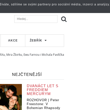
váte, sdílíme se svými partnery pro sociální média, inzerci a analýzy.
AKCE
ŽEBŘÍK
iXu, Mira Žbirku, Ewu Farnou i Michala Pavlíčka
NEJČTENĚJŠÍ
DVANÁCT LET S
FREDDIEM
MERCURYM
ROZHOVOR | Peter
Freestone: V
Bohemian Rhapsody