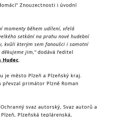
„domácí“ Znouzectnosti i úvodní
ní momenty během udílení, vřelá
velkého setkání na prahu nové hudební
y, kvůli kterým sem fanoušci i samotní
a děkujeme jim,“
dodává ředitel
a Hudec
.
 je město Plzeň a Plzeňský kraj.
m převzal primátor Plzně Roman
 Ochranný svaz autorský, Svaz autorů a
Plzeň, Plzeňská teplárenská,