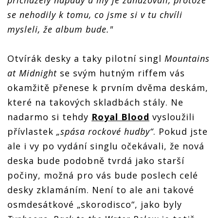
se nehodily k tomu, co jsme si v tu chvíli
mysleli, že album bude."
Otvírák desky a taky pilotní singl
Mountains
at Midnight
se svým hutným riffem vás
okamžitě přenese k prvním dvěma deskám,
které na takových skladbách stály. Ne
nadarmo si tehdy
Royal Blood
vysloužili
přívlastek
„spása rockové hudby“
. Pokud jste
ale i vy po vydání singlu očekávali, že nová
deska bude podobně tvrdá jako starší
počiny, možná pro vás bude poslech celé
desky zklamáním. Není to ale ani takové
osmdesátkové „skorodisco“, jako byly