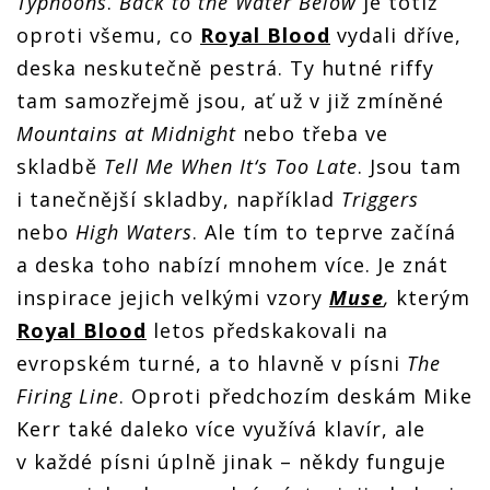
Typhoons
.
Back to the Water Below
je totiž
oproti všemu, co
Royal Blood
vydali dříve,
deska neskutečně pestrá. Ty hutné riffy
tam samozřejmě jsou, ať už v již zmíněné
Mountains at Midnight
nebo třeba ve
skladbě
Tell Me When It‘s Too Late
. Jsou tam
i tanečnější skladby, například
Triggers
nebo
High Waters
. Ale tím to teprve začíná
a deska toho nabízí mnohem více. Je znát
inspirace jejich velkými vzory
Muse
,
kterým
Royal Blood
letos předskakovali na
evropském turné, a to hlavně v písni
The
Firing Line
. Oproti předchozím deskám Mike
Kerr také daleko více využívá klavír, ale
v každé písni úplně jinak – někdy funguje