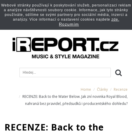
Webové stránky používají k poskytování služeb, personalizaci reklam
a analýze návštěvnosti soubory cookie. Informace, jak tyto stránky
používáte, sdílíme se svými partnery pro sociální média, inzerci a
analýzy. Více informací o nastavení cookies najdete
zde.
Rozumím
Home
Články
Recenze
RECENZE: Back to the Water Below. Jak zní novinka Royal Blood,
nahraná bez pravidel, předsudků i producentského dohledu?
RECENZE: Back to the