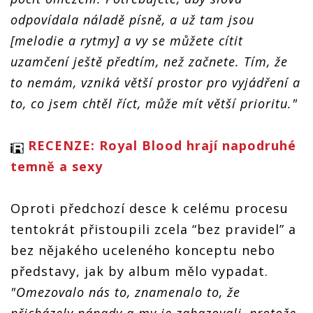
odpovídala náladě písně, a už tam jsou
[melodie a rytmy] a vy se můžete cítit
uzamčení ještě předtím, než začnete. Tím, že
to nemám, vzniká větší prostor pro vyjádření a
to, co jsem chtěl říct, může mít větší prioritu."
RECENZE: Royal Blood hrají napodruhé
temně a sexy
Oproti předchozí desce k celému procesu
tentokrát přistoupili zcela “bez pravidel” a
bez nějakého uceleného konceptu nebo
představy, jak by album mělo vypadat.
"Omezovalo nás to, znamenalo to, že
přicházely nápady a my je zahazovali, protože