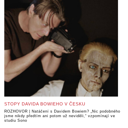
STOPY DAVIDA BOWIEHO V ČESKU
ROZHOVOR | Natáčení s Davidem Bowiem? „Nic podobného
jsme nikdy předtím ani potom už neviděli,“ vzpomínají ve
studiu Sono