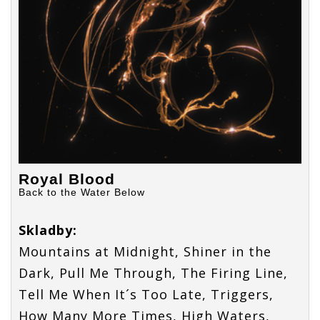
ho
producentského
producentského
dohledu?
dohledu?
Royal Blood
Back to the Water Below
Skladby:
Mountains at Midnight, Shiner in the
Dark, Pull Me Through, The Firing Line,
Tell Me When It´s Too Late, Triggers,
How Many More Times, High Waters,