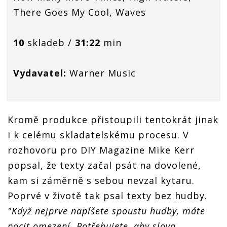
There Goes My Cool, Waves
10
skladeb /
31:22
min
Vydavatel:
Warner Music
Kromě produkce přistoupili tentokrát jinak
i k celému skladatelskému procesu. V
rozhovoru pro DIY Magazine Mike Kerr
popsal, že texty začal psát na dovolené,
kam si záměrně s sebou nevzal kytaru.
Poprvé v životě tak psal texty bez hudby.
"Když nejprve napíšete spoustu hudby, máte
pocit omezení. Potřebujete, aby slova