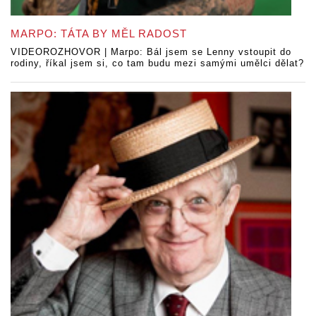
MARPO: TÁTA BY MĚL RADOST
VIDEOROZHOVOR | Marpo: Bál jsem se Lenny vstoupit do
rodiny, říkal jsem si, co tam budu mezi samými umělci dělat?