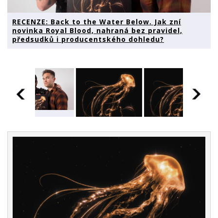
RECENZE: Back to the Water Below. Jak zní
novinka Royal Blood, nahraná bez pravidel,
předsudků i producentského dohledu?
RECENZE:
Back to the
Water Below.
RECENZE:
RECENZE:
Jak zní
Back to the
Back to the
novinka Royal
Water Below.
Water Below.
Blood,
Jak zní
Jak zní
nahraná bez
novinka Royal
novinka Royal
pravidel,
Blood,
Blood,
předsudků i
nahraná bez
nahraná bez
producentského
pravidel,
pravidel,
dohledu?
předsudků i
předsudků i