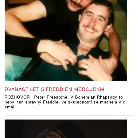
DVANÁCT LET S FREDDIEM MERCURYM
ROZHOVOR | Peter Freestone: V Bohemian Rhapsody to
nebyl ten správný Freddie, ve skutečnosti se mnohem víc
smál