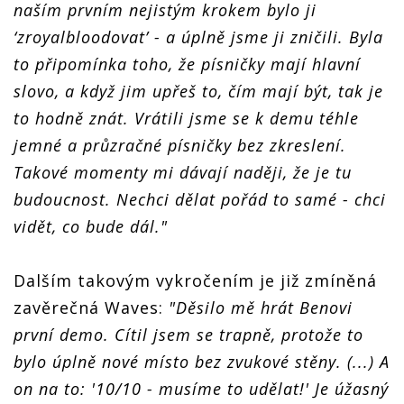
naším prvním nejistým krokem bylo ji
‘zroyalbloodovat’ - a úplně jsme ji zničili. Byla
to připomínka toho, že písničky mají hlavní
slovo, a když jim upřeš to, čím mají být, tak je
to hodně znát. Vrátili jsme se k demu téhle
jemné a průzračné písničky bez zkreslení.
Takové momenty mi dávají naději, že je tu
budoucnost. Nechci dělat pořád to samé - chci
vidět, co bude dál."
Dalším takovým vykročením je již zmíněná
zavěrečná Waves:
"Děsilo mě hrát Benovi
první demo. Cítil jsem se trapně, protože to
bylo úplně nové místo bez zvukové stěny. (...) A
on na to: '10/10 - musíme to udělat!' Je úžasný