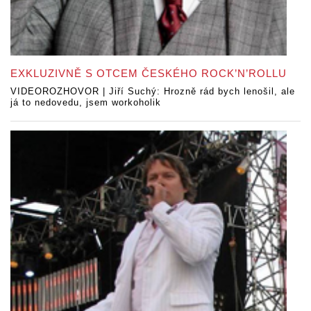
EXKLUZIVNĚ S OTCEM ČESKÉHO ROCK’N’ROLLU
VIDEOROZHOVOR | Jiří Suchý: Hrozně rád bych lenošil, ale
já to nedovedu, jsem workoholik