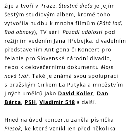
zazpívala
žije a tvoří v Praze.
Štastné dieťa
je jejím
emotivní
písně
šestým studiovým albem, kromě toho
plné
vytvořila hudbu k mnoha filmům (
Pátá loď,
melancholie
Bod obnovy
), TV sérii
Pozadí událostí
pod
režijním vedením Jana Hřebejka, divadelním
představením Antigona či Koncert pro
želanie pro Slovenské národní divadlo,
nebo k celovečernímu dokumentu
Moje
nová tvář
. Také je známá svou spoluprací
s pražským Cirkem La Putyka a množstvím
jiných umělců jako
David Koller
,
Dan
Bárta
,
PSH
,
Vladimir 518
a další.
Hned na úvod koncertu zaněla písnička
Piesok
, ke které vznikl jen před několika