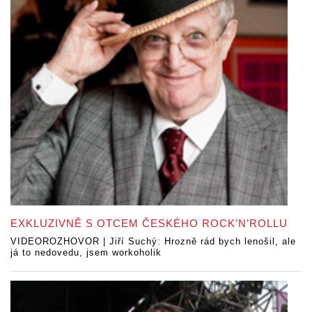
EXKLUZIVNĚ S OTCEM ČESKÉHO ROCK’N’ROLLU
VIDEOROZHOVOR | Jiří Suchý: Hrozně rád bych lenošil, ale
já to nedovedu, jsem workoholik