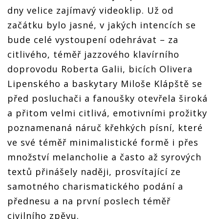
dny velice zajímavý videoklip. Už od
začátku bylo jasné, v jakých intencích se
bude celé vystoupení odehrávat – za
citlivého, téměř jazzového klavírního
doprovodu Roberta Galii, bicích Olivera
Lipenského a baskytary Miloše Klápště se
před posluchači a fanoušky otevřela široká
a přitom velmi citlivá, emotivními prožitky
poznamenaná náruč křehkých písní, které
ve své téměř minimalistické formě i přes
množství melancholie a často až syrových
textů přinášely naději, prosvítající ze
samotného charismatického podání a
přednesu a na první poslech téměř
civilního zpěvu.