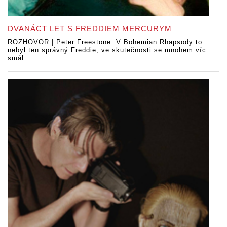
DVANÁCT LET S FREDDIEM MERCURYM
ROZHOVOR | Peter Freestone: V Bohemian Rhapsody to
nebyl ten správný Freddie, ve skutečnosti se mnohem víc
smál