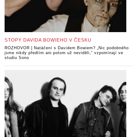
STOPY DAVIDA BOWIEHO V ČESKU
ROZHOVOR | Natáčení s Davidem Bowiem? „Nic podobného
jsme nikdy předtím ani potom už neviděli,“ vzpomínají ve
studiu Sono