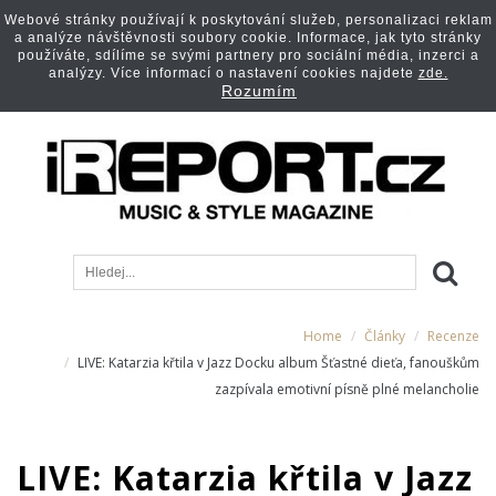
Webové stránky používají k poskytování služeb, personalizaci reklam
a analýze návštěvnosti soubory cookie. Informace, jak tyto stránky
používáte, sdílíme se svými partnery pro sociální média, inzerci a
analýzy. Více informací o nastavení cookies najdete
zde.
Rozumím
Home
Články
Recenze
LIVE: Katarzia křtila v Jazz Docku album Šťastné dieťa, fanouškům
zazpívala emotivní písně plné melancholie
LIVE: Katarzia křtila v Jazz