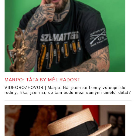
MARPO: TÁTA BY MĚL RADOST
VIDEOROZHOVOR | Marpo: Bál jsem se Lenny vstoupit do
rodiny, říkal jsem si, co tam budu mezi samými umělci dělat?