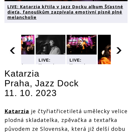
LIVE: Katarzia křtila v Jazz Docku album Šťastné
dieťa, fanouškům zazpívala emotivní písně plné
melancholie
LIVE:
LIVE:
LIVE:
Katarzia
Katarzia
Katarzia
křtila v
křtila v
křtila v
Katarzia
Jazz
Jazz
Jazz
Praha, Jazz Dock
Docku
Docku
Docku
LIVE:
album
album
album
11. 10. 2023
Katarzia
Šťastné
Šťastné
Šťastné
křtila v
dieťa,
dieťa,
dieťa,
Jazz
m
fanouškům
fanouškům
fanouškům
Docku
zazpívala
zazpívala
zazpívala
Katarzia
je čtyřiatřicetiletá umělecky velice
album
emotivní
emotivní
emotivní
Šťastné
písně
písně
písně
plodná skladatelka, zpěvačka a textařka
dieťa,
plné
plné
plné
původem ze Slovenska, která již delší dobu
fanouškům
ie
melancholie
melancholie
melancholie