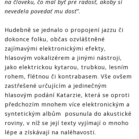
na človeku, čo mal byť pre radosť, akoby si
nevedela povedať mu dosť”.
Hudebně se jednalo o propojení jazzu či
dokonce folku, občas ozvláštněné
zajímavými elektronickými efekty,
hlasovým vokalizérem a jinými nástroji,
jako elektrickou kytarou, trubkou, lesním
rohem, flétnou či kontrabasem. Vše ovšem
zastřešené určujícím a jedinečným
hlasovým podání Katarzie, která se oproti
předchozím mnohem více elektronickým a
syntetickým albům posunula do akustické
roviny, v níž se její texty vyjímají o mnoho
lépe a získávají na naléhavosti.