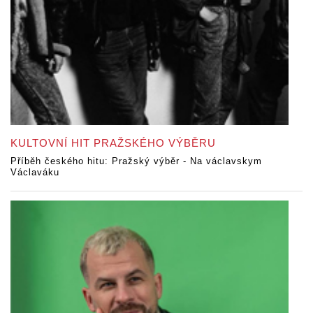
KULTOVNÍ HIT PRAŽSKÉHO VÝBĚRU
Příběh českého hitu: Pražský výběr - Na václavskym
Václaváku