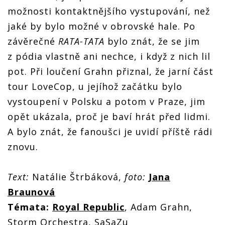
možnosti kontaktnějšího vystupování, než
jaké by bylo možné v obrovské hale. Po
závěrečné
RATA-TATA
bylo znát, že se jim
z pódia vlastně ani nechce, i když z nich lil
pot. Při loučení Grahn přiznal, že jarní část
tour LoveCop, u jejíhož začátku bylo
vystoupení v Polsku a potom v Praze, jim
opět ukázala, proč je baví hrát před lidmi.
A bylo znát, že fanoušci je uvidí příště rádi
znovu.
Text:
Natálie Štrbáková,
foto:
Jana
Braunová
Témata:
Royal Republic
, Adam Grahn,
Storm Orchestra, SaSaZu