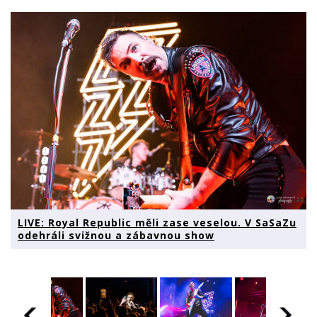
LIVE: Royal Republic měli zase veselou. V SaSaZu
odehráli svižnou a zábavnou show