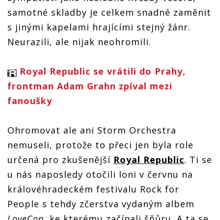
samotné skladby je celkem snadné zaměnit
s jinými kapelami hrajícími stejný žánr.
Neurazili, ale nijak neohromili.
Royal Republic se vrátili do Prahy,
frontman Adam Grahn zpíval mezi
fanoušky
Ohromovat ale ani Storm Orchestra
nemuseli, protože to přeci jen byla role
určená pro zkušenější
Royal Republic
. Ti se
u nás naposledy otočili loni v červnu na
královéhradeckém festivalu Rock for
People s tehdy zčerstva vydaným albem
LoveCop
, ke kterému začínali šňůru. A ta se