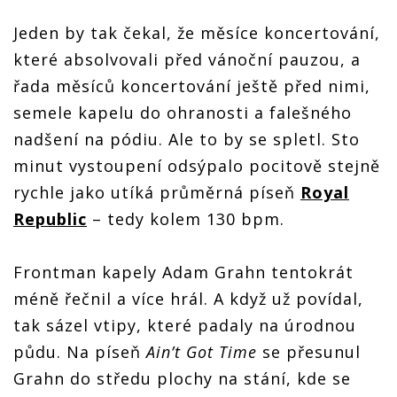
Jeden by tak čekal, že měsíce koncertování,
které absolvovali před vánoční pauzou, a
řada měsíců koncertování ještě před nimi,
semele kapelu do ohranosti a falešného
nadšení na pódiu. Ale to by se spletl. Sto
minut vystoupení odsýpalo pocitově stejně
rychle jako utíká průměrná píseň
Royal
Republic
– tedy kolem 130 bpm.
Frontman kapely Adam Grahn tentokrát
méně řečnil a více hrál. A když už povídal,
tak sázel vtipy, které padaly na úrodnou
půdu. Na píseň
Ain’t Got Time
se přesunul
Grahn do středu plochy na stání, kde se