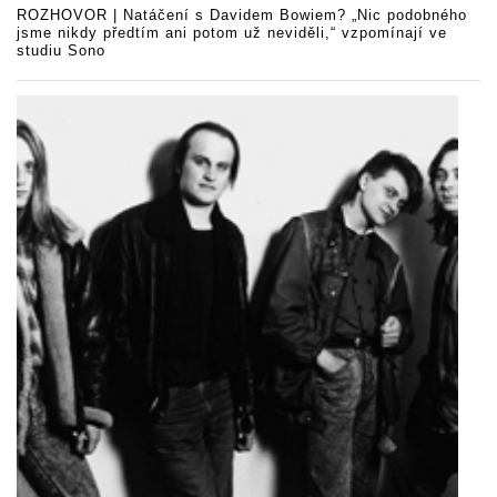
ROZHOVOR | Natáčení s Davidem Bowiem? „Nic podobného
jsme nikdy předtím ani potom už neviděli,“ vzpomínají ve
studiu Sono