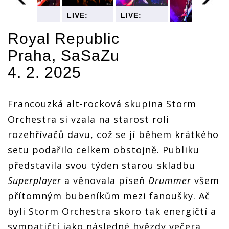
LIVE:
LIVE:
LIVE:
Royal
Royal
Royal
Republic
Republic
Republic
Royal Republic
měli zase
měli zase
měli zase
Praha, SaSaZu
V
veselou. V
veselou. V
veselou. V
LIVE:
SaSaZu
SaSaZu
SaSaZu
4. 2. 2025
Royal
odehráli
odehráli
odehráli
Republic
svižnou a
svižnou a
svižnou a
měli zase
zábavnou
zábavnou
zábavnou
veselou. V
show
show
show
Francouzká alt-rocková skupina Storm
SaSaZu
odehráli
Orchestra si vzala na starost roli
svižnou a
rozehřívačů davu, což se jí během krátkého
zábavnou
show
setu podařilo celkem obstojně. Publiku
představila svou týden starou skladbu
Superplayer
a věnovala píseň
Drummer
všem
přítomným bubeníkům mezi fanoušky. Ač
byli Storm Orchestra skoro tak energičtí a
sympatičtí jako následné hvězdy večera,