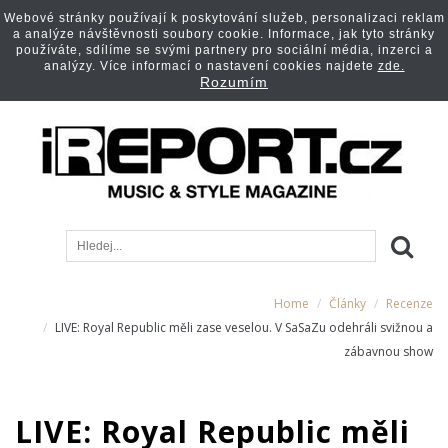
Webové stránky používají k poskytování služeb, personalizaci reklam
a analýze návštěvnosti soubory cookie. Informace, jak tyto stránky
používáte, sdílíme se svými partnery pro sociální média, inzerci a
analýzy. Více informací o nastavení cookies najdete
zde.
Rozumím
Home
Články
Recenze
LIVE: Royal Republic měli zase veselou. V SaSaZu odehráli svižnou a
zábavnou show
LIVE: Royal Republic měli