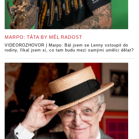
MARPO: TÁTA BY MĚL RADOST
VIDEOROZHOVOR | Marpo: Bál jsem se Lenny vstoupit do
rodiny, říkal jsem si, co tam budu mezi samými umělci dělat?