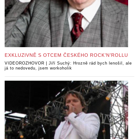
EXKLUZIVNĚ S OTCEM ČESKÉHO ROCK’N’ROLLU
VIDEOROZHOVOR | Jiří Suchý: Hrozně rád bych lenošil, ale
já to nedovedu, jsem workoholik