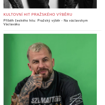
KULTOVNÍ HIT PRAŽSKÉHO VÝBĚRU
Příběh českého hitu: Pražský výběr - Na václavskym
Václaváku