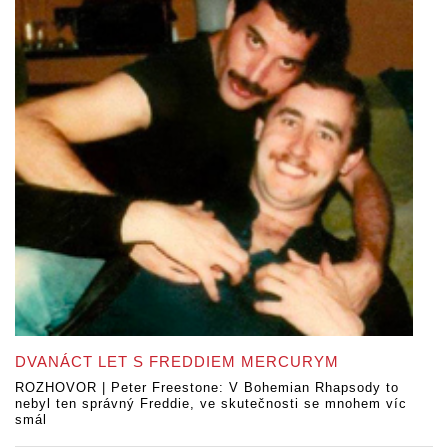
DVANÁCT LET S FREDDIEM MERCURYM
ROZHOVOR | Peter Freestone: V Bohemian Rhapsody to
nebyl ten správný Freddie, ve skutečnosti se mnohem víc
smál