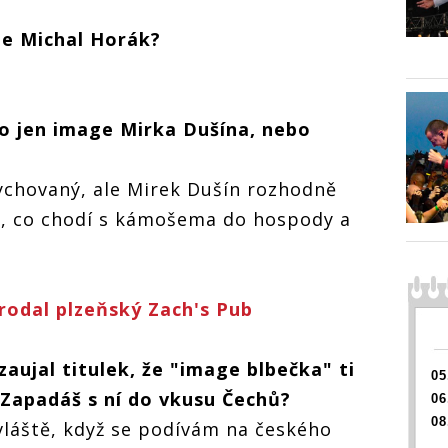
Michal Horák
 je Michal Horák?
interview: Na nic
si nehraju a tím
pádem jsem na
pódiu tak trochu
za blbečka
to jen image Mirka Dušína, nebo
ák
Michal Horák
Michal
Na nic
interview: Na nic
intervi
a tím
si nehraju a tím
si nehr
vychovaný, ale Mirek Dušín rozhodně
 na
pádem jsem na
pádem 
k, co chodí s kámošema do hospody a
rochu
pódiu tak trochu
pódiu 
za blbečka
za blb
rodal plzeňský Zach's Pub
aujal titulek, že "image blbečka" ti
05
? Zapadáš s ní do vkusu Čechů?
06
08
zvláště, když se podívám na českého