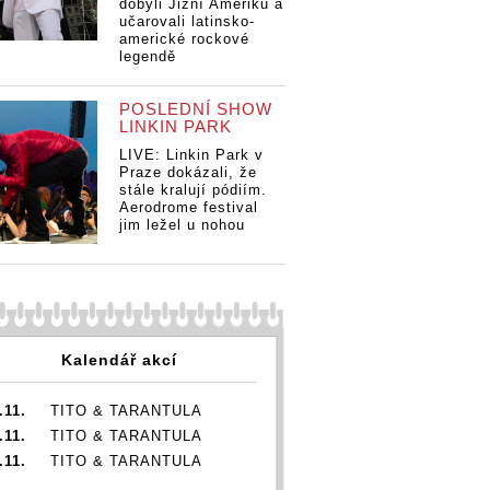
dobyli Jižní Ameriku a
Michal Horák
Mi
učarovali latinsko-
interview: Na nic
in
americké rockové
legendě
si nehraju a tím
si
pádem jsem na
pá
pódiu tak trochu
pó
POSLEDNÍ SHOW
za blbečka
za
LINKIN PARK
LIVE: Linkin Park v
 Horák
Michal Horák
Praze dokázali, že
ew: Na nic
interview: Na nic
stále kralují pódiím.
aju a tím
si nehraju a tím
Aerodrome festival
jsem na
pádem jsem na
jim ležel u nohou
tak trochu
pódiu tak trochu
ečka
za blbečka
Kalendář akcí
.11.
TITO & TARANTULA
.11.
TITO & TARANTULA
.11.
TITO & TARANTULA