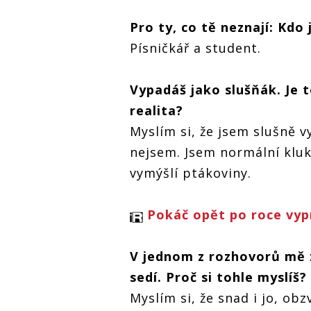
Michal Horák
Pro ty, co tě neznají: Kdo
c
interview: Na nic
si nehraju a tím
Písničkář a student.
pádem jsem na
u
pódiu tak trochu
za blbečka
Vypadáš jako slušňák. Je 
Michal Horák
Michal Hor
realita?
interview: Na nic
interview: 
si nehraju a tím
si nehraju 
Myslím si, že jsem slušně 
pádem jsem na
pádem jsem
nejsem. Jsem normální klu
pódiu tak trochu
pódiu tak t
za blbečka
za blbečka
vymýšlí ptákoviny.
Pokáč opět po roce vyp
V jednom z rozhovorů mě z
sedí. Proč si tohle myslíš
Myslím si, že snad i jo, ob