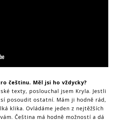
pro češtinu. Měl jsi ho vždycky?
ké texty, poslouchal jsem Kryla. Jestli
sí posoudit ostatní. Mám ji hodně rád,
elká klika. Ovládáme jeden z nejtěžších
žívám. Čeština má hodně možností a dá