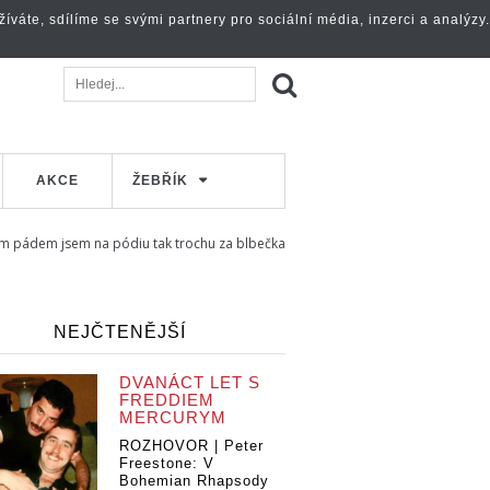
váte, sdílíme se svými partnery pro sociální média, inzerci a analýzy.
AKCE
ŽEBŘÍK
 tím pádem jsem na pódiu tak trochu za blbečka
NEJČTENĚJŠÍ
DVANÁCT LET S
FREDDIEM
MERCURYM
ROZHOVOR | Peter
Freestone: V
Bohemian Rhapsody