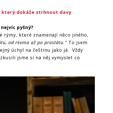
, který dokáže strhnout davy
 nejvíc pyšný?
 rýmy, které znamenají něco jiného,
tátu, od revma až po prostátu."
To jsem
tejný úchyl na češtinu jako já. Vždy
 zkusili jsme si na něj vymyslet co