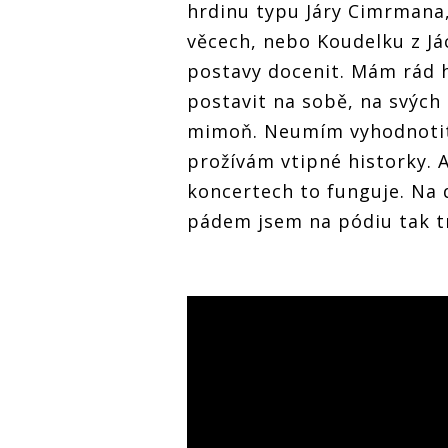
hrdinu typu Járy Cimrmana
věcech, nebo Koudelku z Já
postavy docenit. Mám rád 
postavit na sobě, na svých
mimoň. Neumím vyhodnotit 
prožívám vtipné historky. A
koncertech to funguje. Na 
pádem jsem na pódiu tak t