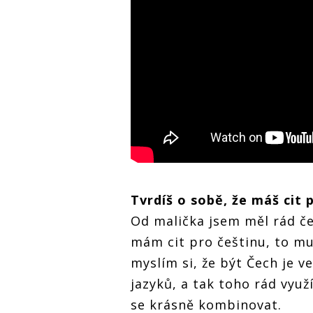
Tvrdíš o sobě, že máš cit 
Od malička jsem měl rád čes
mám cit pro češtinu, to mu
myslím si, že být Čech je v
jazyků, a tak toho rád vyu
se krásně kombinovat.