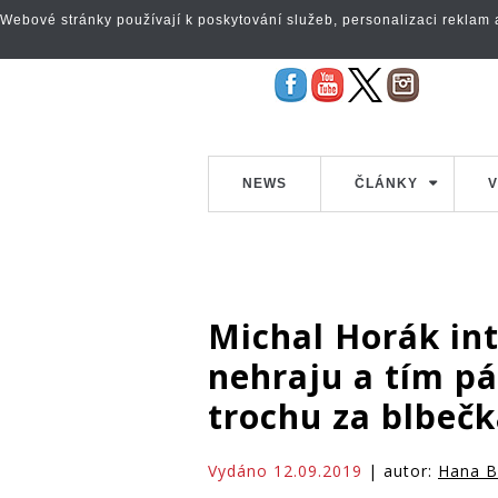
Webové stránky používají k poskytování služeb, personalizaci reklam a 
NEWS
ČLÁNKY
V
Michal Horák int
nehraju a tím p
trochu za blbeč
Vydáno 12.09.2019
| autor:
Hana B