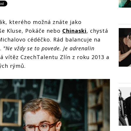
ák, kterého možná znáte jako
še Kluse, Pokáče nebo
Chinaski
, chystá
ichalovo cédéčko. Rád balancuje na
i.
"Ne vždy se to povede. Je adrenalin
íká vítěz CzechTalentu Zlín z roku 2013 a
kých rýmů.