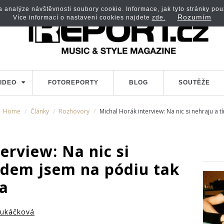
analýze návštěvnosti soubory cookie. Informace, jak tyto stránky použí
Rozumím
Více informací o nastavení cookies najdete
zde.
IDEO
FOTOREPORTY
BLOG
SOUTĚŽE
Home
Články
Rozhovory
Michal Horák interview: Na nic si nehraju a
erview: Na nic si
ádem jsem na pódiu tak
ka
ukáčková