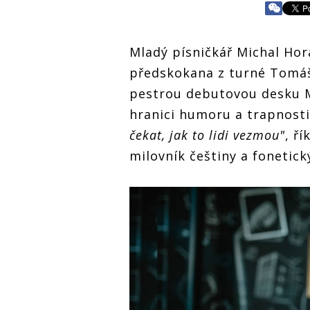
Mladý písničkář Michal Hor
předskokana z turné Tomá
pestrou debutovou desku M
hranici humoru a trapnost
čekat, jak to lidi vezmou"
, ř
milovník češtiny a fonetic