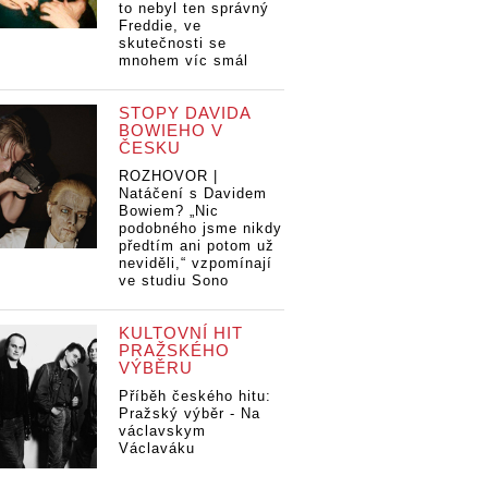
to nebyl ten správný
Freddie, ve
skutečnosti se
mnohem víc smál
STOPY DAVIDA
BOWIEHO V
ČESKU
ROZHOVOR |
Natáčení s Davidem
Bowiem? „Nic
podobného jsme nikdy
předtím ani potom už
neviděli,“ vzpomínají
ve studiu Sono
KULTOVNÍ HIT
PRAŽSKÉHO
VÝBĚRU
Příběh českého hitu:
Pražský výběr - Na
václavskym
Václaváku