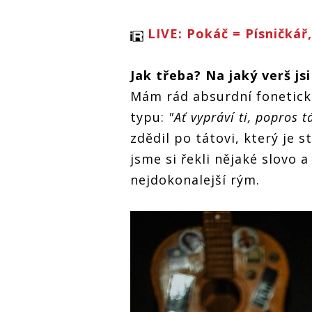
LIVE: Pokáč = Písničkář
Jak třeba? Na jaký verš jsi
Mám rád absurdní fonetické
typu:
"Ať vypráví ti, popros 
zdědil po tátovi, který je s
jsme si řekli nějaké slovo a
nejdokonalejší rým.