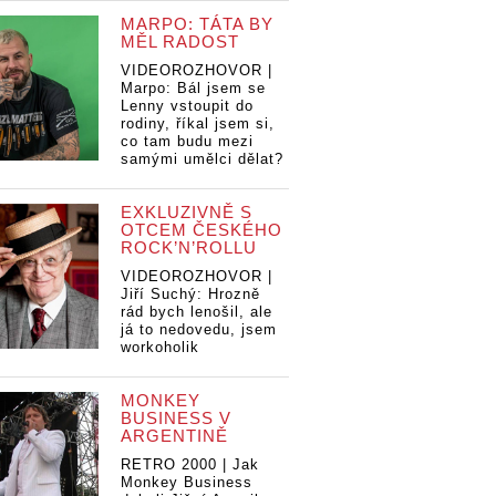
MARPO: TÁTA BY
MĚL RADOST
VIDEOROZHOVOR |
Marpo: Bál jsem se
Lenny vstoupit do
rodiny, říkal jsem si,
co tam budu mezi
samými umělci dělat?
EXKLUZIVNĚ S
OTCEM ČESKÉHO
ROCK’N’ROLLU
VIDEOROZHOVOR |
Jiří Suchý: Hrozně
rád bych lenošil, ale
já to nedovedu, jsem
workoholik
MONKEY
BUSINESS V
ARGENTINĚ
RETRO 2000 | Jak
Monkey Business