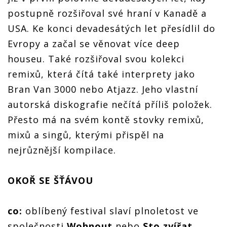
postupně rozšiřoval své hraní v Kanadě a
USA. Ke konci devadesátých let přesídlil do
Evropy a začal se věnovat více deep
houseu. Také rozšiřoval svou kolekci
remixů, která čítá také interprety jako
Bran Van 3000 nebo Atjazz. Jeho vlastní
autorská diskografie nečítá příliš položek.
Přesto má na svém kontě stovky remixů,
mixů a singů, kterými přispěl na
nejrůznější kompilace.
OKOŘ SE ŠŤÁVOU
co:
oblíbený festival slaví plnoletost ve
společnosti
Wohnout
nebo
Sto zvířat