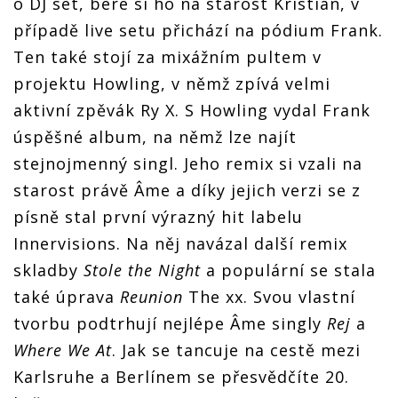
o DJ set, bere si ho na starost Kristian, v
případě live setu přichází na pódium Frank.
Ten také stojí za mixážním pultem v
projektu Howling, v němž zpívá velmi
aktivní zpěvák Ry X. S Howling vydal Frank
úspěšné album, na němž lze najít
stejnojmenný singl. Jeho remix si vzali na
starost právě Âme a díky jejich verzi se z
písně stal první výrazný hit labelu
Innervisions. Na něj navázal další remix
skladby
Stole the Night
a populární se stala
také úprava
Reunion
The xx. Svou vlastní
tvorbu podtrhují nejlépe Âme singly
Rej
a
Where We At
. Jak se tancuje na cestě mezi
Karlsruhe a Berlínem se přesvědčíte 20.