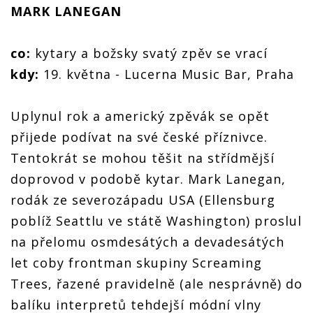
MARK LANEGAN
co:
kytary a božsky svatý zpěv se vrací
kdy:
19. května - Lucerna Music Bar, Praha
Uplynul rok a americký zpěvák se opět
přijede podívat na své české příznivce.
Tentokrát se mohou těšit na střídmější
doprovod v podobě kytar. Mark Lanegan,
rodák ze severozápadu USA (Ellensburg
poblíž Seattlu ve státě Washington) proslul
na přelomu osmdesátých a devadesátých
let coby frontman skupiny Screaming
Trees, řazené pravidelně (ale nesprávně) do
balíku interpretů tehdejší módní vlny