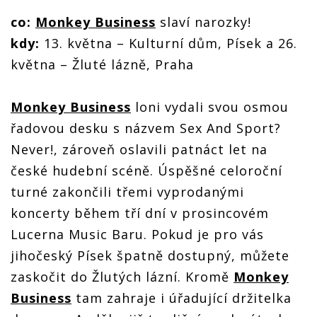
co:
Monkey Business
slaví narozky!
kdy:
13. května – Kulturní dům, Písek a 26.
května – Žluté lázně, Praha
Monkey Business
loni vydali svou osmou
řadovou desku s názvem Sex And Sport?
Never!, zároveň oslavili patnáct let na
české hudební scéně. Úspěšné celoroční
turné zakončili třemi vyprodanými
koncerty během tří dní v prosincovém
Lucerna Music Baru. Pokud je pro vás
jihočeský Písek špatně dostupný, můžete
zaskočit do Žlutých lázní. Kromě
Monkey
Business
tam zahraje i úřadující držitelka