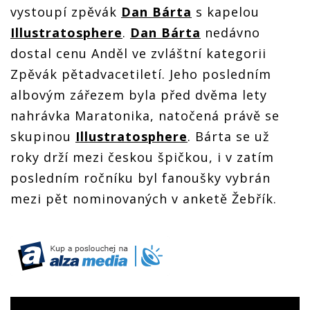
vystoupí zpěvák
Dan Bárta
s kapelou
Illustratosphere
.
Dan Bárta
nedávno
dostal cenu Anděl ve zvláštní kategorii
Zpěvák pětadvacetiletí. Jeho posledním
albovým zářezem byla před dvěma lety
nahrávka Maratonika, natočená právě se
skupinou
Illustratosphere
. Bárta se už
roky drží mezi českou špičkou, i v zatím
posledním ročníku byl fanoušky vybrán
mezi pět nominovaných v anketě Žebřík.