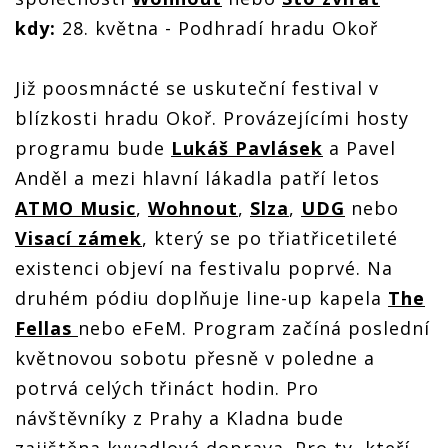
kdy:
28. května - Podhradí hradu Okoř
Již poosmnácté se uskuteční festival v
blízkosti hradu Okoř. Provázejícími hosty
programu bude
Lukáš Pavlásek
a Pavel
Anděl a mezi hlavní lákadla patří letos
ATMO Music
,
Wohnout
,
Slza
,
UDG
nebo
Visací zámek
, který se po třiatřicetileté
existenci objeví na festivalu poprvé. Na
druhém pódiu doplňuje line-up kapela
The
Fellas
nebo eFeM. Program začíná poslední
květnovou sobotu přesně v poledne a
potrvá celých třináct hodin. Pro
návštěvníky z Prahy a Kladna bude