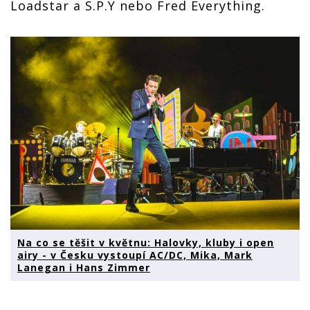
Loadstar a S.P.Y nebo Fred Everything.
Na co se těšit v květnu: Halovky, kluby i open
airy - v Česku vystoupí AC/DC, Mika, Mark
Lanegan i Hans Zimmer