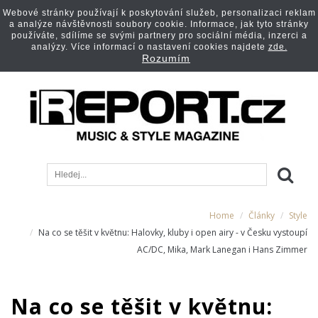
Webové stránky používají k poskytování služeb, personalizaci reklam
a analýze návštěvnosti soubory cookie. Informace, jak tyto stránky
používáte, sdílíme se svými partnery pro sociální média, inzerci a
analýzy. Více informací o nastavení cookies najdete
zde.
Rozumím
Home
Články
Style
Na co se těšit v květnu: Halovky, kluby i open airy - v Česku vystoupí
AC/DC, Mika, Mark Lanegan i Hans Zimmer
Na co se těšit v květnu: