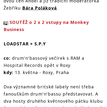
dvou cen Anděl a již tradiční moderátorka
Žebříku
Bára Poláková
.
SOUTĚŽ o 2 x 2 vstupy na Monkey
Business
LOADSTAR + S.P.Y
co:
drum'n'bassový večírek s RAM a
Hospital Records opět v Roxy
kdy:
13. května - Roxy, Praha
Dva významné britské labely není třeba
fanouškům drum'n'bassu představovat. A
dva hosty druhého květnového pátku klubu