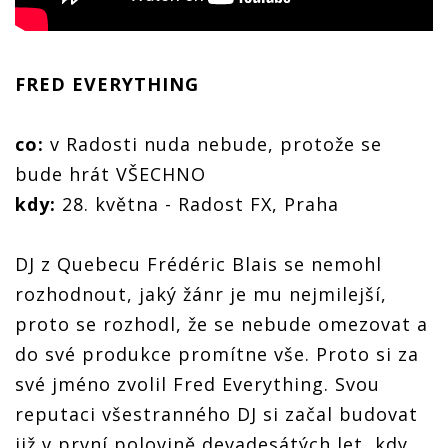
FRED EVERYTHING
co:
v Radosti nuda nebude, protože se
bude hrát VŠECHNO
kdy:
28. května - Radost FX, Praha
DJ z Quebecu Frédéric Blais se nemohl
rozhodnout, jaký žánr je mu nejmilejší,
proto se rozhodl, že se nebude omezovat a
do své produkce promítne vše. Proto si za
své jméno zvolil Fred Everything. Svou
reputaci všestranného DJ si začal budovat
již v první polovině devadesátých let, kdy