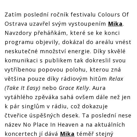
Zatím poslední ročník festivalu Colours Of
Ostrava uzavřel svým vystoupením
Mika
.
Navzdory přeháňkám, které se ke konci
programu objevily, dokázal do areálu vnést
neskutečné množství energie. Díky skvělé
komunikaci s publikem tak dokreslil svou
vytříbenou popovou polohu, kterou zná
většina pouze díky rádiovým hitům
Relax
(Take It Easy)
nebo
Grace Kelly
. Aura
vytáhlého zpěváka sahá ovšem dále než jen
k pár singlům v rádiu, což dokazuje
čtveřice úspěšných desek. Ta poslední nese
název No Place In Heaven a na aktuálních
koncertech jí dává
Mika
téměř stejný