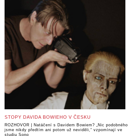
STOPY DAVIDA BOWIEHO V ČESKU
ROZHOVOR | Natáčení s Davidem Bowiem? „Nic podobného
jsme nikdy předtím ani potom už neviděli,“ vzpomínají ve
studiu Sono