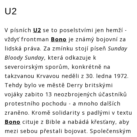
U2
V písních
U2
se to poselstvími jen hemží -
vždyť frontman
Bono
je známý bojovní za
lidská práva. Za zmínku stojí píseň
Sunday
Bloody Sunday
, která odkazuje k
severoirským sporům, konkrétně na
takzvanou Krvavou neděli z 30. ledna 1972.
Tehdy bylo ve městě Derry britskými
vojáky zabito 13 neozbrojených účastníků
protestního pochodu - a mnoho dalších
zraněno. Kromě solidarity s padlými v textu
Bono
cituje z Bible a nabádá křesťany, aby
mezi sebou přestali bojovat. Společenským