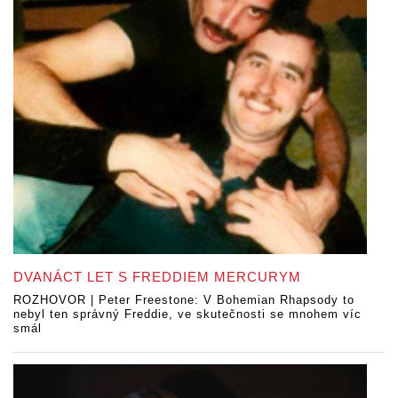
DVANÁCT LET S FREDDIEM MERCURYM
ROZHOVOR | Peter Freestone: V Bohemian Rhapsody to
nebyl ten správný Freddie, ve skutečnosti se mnohem víc
smál