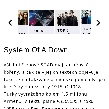
TOP 5
TOP 5
TOP 5
TOP 5
společensky
společensky
společensky
ky
společensky
angažovanýc
angažovaných
angažovaných
ných
angažovaných
kapel:
kapel:
kapel:
kapel:
System Of
System Of
System Of A Down
System Of
System Of
A Down
A Down
A Down
A Down
zpívají o
zpívají o
zpívají o
zpívají o
arménské
arménské
arménské
arménské
Všichni členové SOAD mají arménské
genocidě,
genocidě,
genocidě,
genocidě,
Green Day
Green Day
Green Day
Green Day
kořeny, a tak se v jejich textech objevuje
o Bushovi
o Bushovi
o Bushovi
o Bushovi
i
i
také téma takzvané arménské genocidy, při
i
i
Trumpovi
Trumpovi
Trumpovi
Trumpovi
které bylo mezi lety 1915 až 1918
Turky vyvražděno kolem 1,5 milionů
Arménů. V textu písně
P.L.U.C.K.
z roku
1998 proto
Serj Tankian
volá po uznání,