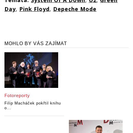
Témata:
System Of A Down
,
U2
,
Green
Day
,
Pink Floyd
,
Depeche Mode
MOHLO BY VÁS ZAJÍMAT
Fotoreporty
Filip Macháček pokřtil knihu
o...