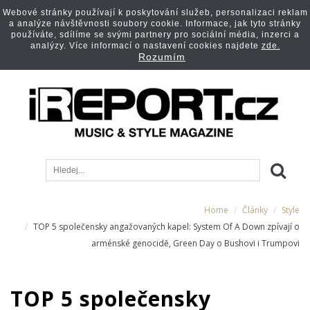
Webové stránky používají k poskytování služeb, personalizaci reklam
a analýze návštěvnosti soubory cookie. Informace, jak tyto stránky
používáte, sdílíme se svými partnery pro sociální média, inzerci a
analýzy. Více informací o nastavení cookies najdete
zde.
Rozumím
Home
Články
Style
TOP 5 společensky angažovaných kapel: System Of A Down zpívají o
arménské genocidě, Green Day o Bushovi i Trumpovi
TOP 5 společensky