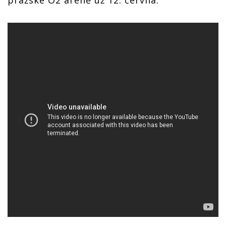
pražské O2 areně už 12. června.