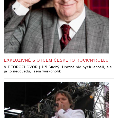
EXKLUZIVNĚ S OTCEM ČESKÉHO ROCK’N’ROLLU
VIDEOROZHOVOR | Jiří Suchý: Hrozně rád bych lenošil, ale
já to nedovedu, jsem workoholik