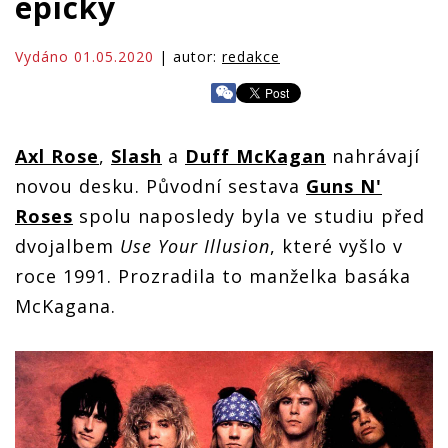
epicky
Vydáno 01.05.2020
| autor:
redakce
Axl Rose
,
Slash
a
Duff McKagan
nahrávají
novou desku. Původní sestava
Guns N'
Roses
spolu naposledy byla ve studiu před
dvojalbem
Use Your Illusion
, které vyšlo v
roce 1991. Prozradila to manželka basáka
McKagana.