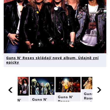
Guns N' Roses skládají nové album. Údajně zní
epicky
Guns N'
Guns N'
Roses
Guns N'
Guns N'
Roses
skládají
Roses
Roses
skládají
nové
skládají
skládají