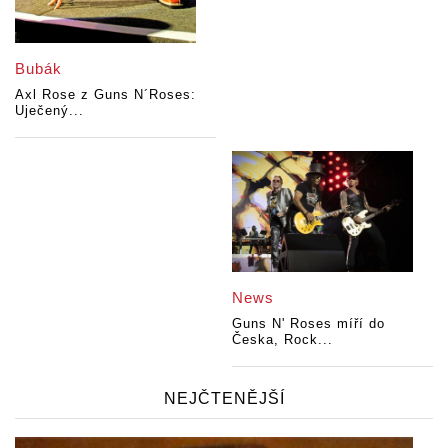
Bubák
Axl Rose z Guns N´Roses:
Uječený...
News
Guns N' Roses míří do
Česka, Rock...
NEJČTENĚJŠÍ