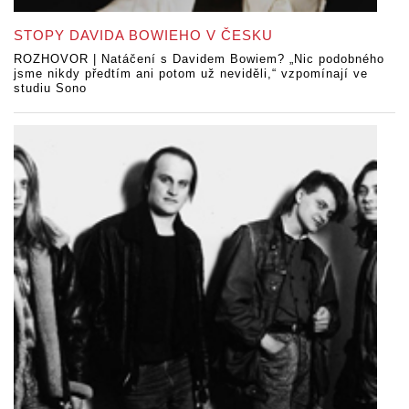
STOPY DAVIDA BOWIEHO V ČESKU
ROZHOVOR | Natáčení s Davidem Bowiem? „Nic podobného
jsme nikdy předtím ani potom už neviděli,“ vzpomínají ve
studiu Sono