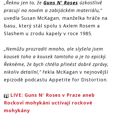
nové
„Řeknu jen to, že
Guns N' Roses
úzkostlivě
album.
nové
nové
album.
Údajně
album.
album.
pracují na novém a zabijáckém materiálu,“
Údajně
zní epicky
Údajně
Údajně
zní epicky
zní epicky
uvedla Susan McKagan, manželka hráče na
zní epicky
basu, který stál spolu s Axlem Rosem a
Slashem u zrodu kapely v roce 1985.
„Nemůžu prozradit mnoho, ale slyšela jsem
kousek toho a kousek tamtoho a je to epický.
Řekněme, že bych chtěla přinést dobré zprávy,
nikoliv detailní,“
řekla McKagan v nejnovější
epizodě podcastu Appetite for Distortion.
LIVE: Guns N' Roses v Praze aneb
Rockoví mohykáni uctívají rockové
mohykány