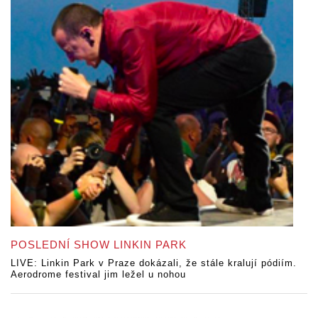
POSLEDNÍ SHOW LINKIN PARK
LIVE: Linkin Park v Praze dokázali, že stále kralují pódiím.
Aerodrome festival jim ležel u nohou