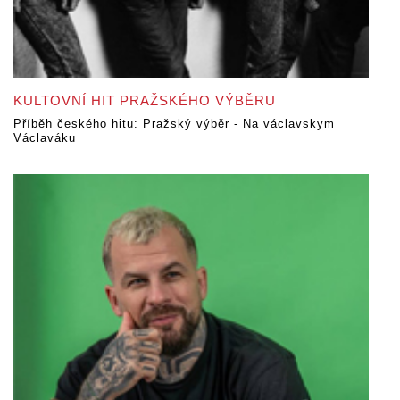
KULTOVNÍ HIT PRAŽSKÉHO VÝBĚRU
Příběh českého hitu: Pražský výběr - Na václavskym
Václaváku