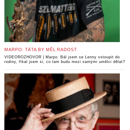
MARPO: TÁTA BY MĚL RADOST
VIDEOROZHOVOR | Marpo: Bál jsem se Lenny vstoupit do
rodiny, říkal jsem si, co tam budu mezi samými umělci dělat?