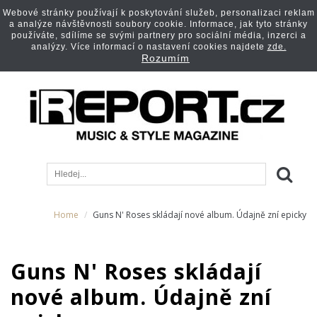
Webové stránky používají k poskytování služeb, personalizaci reklam
a analýze návštěvnosti soubory cookie. Informace, jak tyto stránky
používáte, sdílíme se svými partnery pro sociální média, inzerci a
analýzy. Více informací o nastavení cookies najdete
zde.
Rozumím
Home
Guns N' Roses skládají nové album. Údajně zní epicky
Guns N' Roses skládají
nové album. Údajně zní