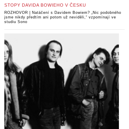
STOPY DAVIDA BOWIEHO V ČESKU
ROZHOVOR | Natáčení s Davidem Bowiem? „Nic podobného
jsme nikdy předtím ani potom už neviděli,“ vzpomínají ve
studiu Sono