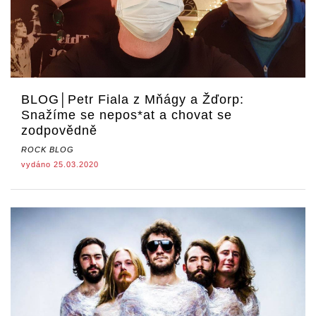
BLOG│Petr Fiala z Mňágy a Žďorp:
Snažíme se nepos*at a chovat se
zodpovědně
ROCK BLOG
vydáno 25.03.2020