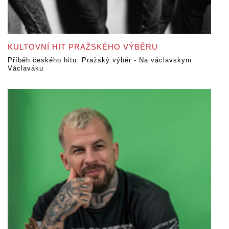
KULTOVNÍ HIT PRAŽSKÉHO VÝBĚRU
Příběh českého hitu: Pražský výběr - Na václavskym
Václaváku