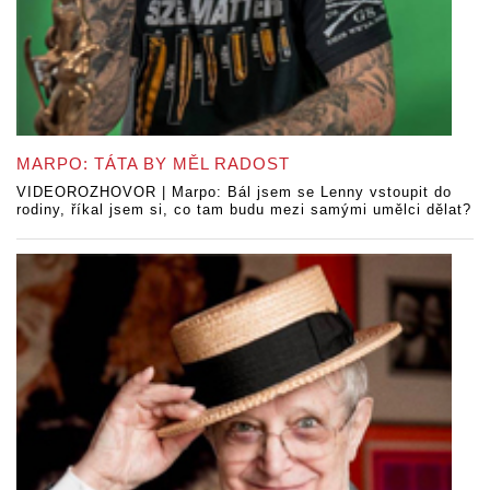
MARPO: TÁTA BY MĚL RADOST
VIDEOROZHOVOR | Marpo: Bál jsem se Lenny vstoupit do
rodiny, říkal jsem si, co tam budu mezi samými umělci dělat?