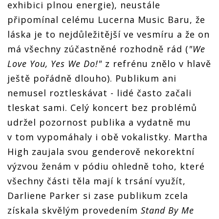
exhibici plnou energie), neustále
připomínal celému Lucerna Music Baru, že
láska je to nejdůležitější ve vesmíru a že on
má všechny zúčastněné rozhodně rád (
"We
Love You, Yes We Do!"
z refrénu znělo v hlavě
ještě pořádně dlouho). Publikum ani
nemusel roztleskávat - lidé často začali
tleskat sami. Celý koncert bez problémů
udržel pozornost publika a vydatně mu
v tom vypomáhaly i obě vokalistky. Martha
High zaujala svou genderově nekorektní
výzvou ženám v pódiu ohledně toho, které
všechny části těla mají k trsání využít,
Darliene Parker si zase publikum zcela
získala skvělým provedením
Stand By Me