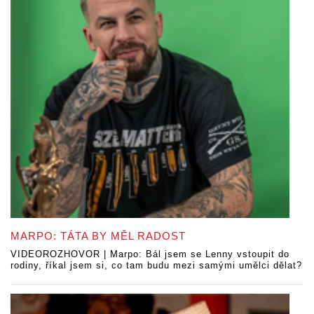
MARPO: TÁTA BY MĚL RADOST
VIDEOROZHOVOR | Marpo: Bál jsem se Lenny vstoupit do
rodiny, říkal jsem si, co tam budu mezi samými umělci dělat?