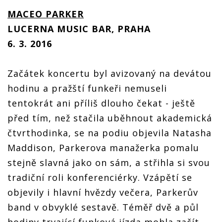
funková
funková
funková
session s
session s
session s
MACEO PARKER
Maceo
Maceo
Maceo
LUCERNA MUSIC BAR, PRAHA
LIVE:
Parkerem
Parkerem
Parkerem
Tradiční
6. 3. 2016
funková
session s
Maceo
Začátek koncertu byl avizovaný na devátou
Parkerem
hodinu a pražští funkeři nemuseli
tentokrát ani příliš dlouho čekat - ještě
před tím, než stačila uběhnout akademická
čtvrthodinka, se na podiu objevila Natasha
Maddison, Parkerova manažerka pomalu
stejně slavná jako on sám, a střihla si svou
tradiční roli konferenciérky. Vzápětí se
objevily i hlavní hvězdy večera, Parkerův
band v obvyklé sestavě. Téměř dvě a půl
hodiny trvající funková jízda mohla začít.