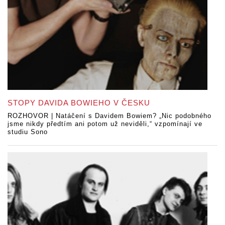
STOPY DAVIDA BOWIEHO V ČESKU
ROZHOVOR | Natáčení s Davidem Bowiem? „Nic podobného
jsme nikdy předtím ani potom už neviděli,“ vzpomínají ve
studiu Sono