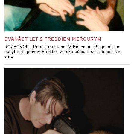
DVANÁCT LET S FREDDIEM MERCURYM
ROZHOVOR | Peter Freestone: V Bohemian Rhapsody to
nebyl ten správný Freddie, ve skutečnosti se mnohem víc
smál