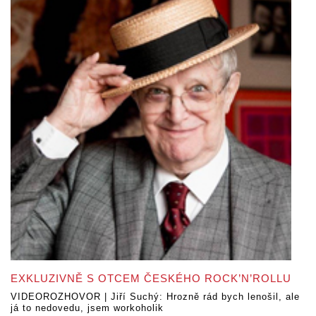
EXKLUZIVNĚ S OTCEM ČESKÉHO ROCK’N’ROLLU
VIDEOROZHOVOR | Jiří Suchý: Hrozně rád bych lenošil, ale
já to nedovedu, jsem workoholik