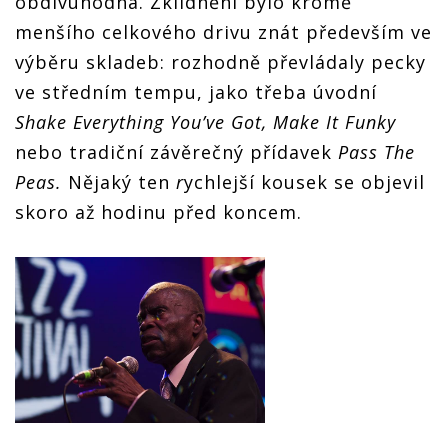
obdivuhodná. Zklidnění bylo kromě
menšího celkového drivu znát především ve
výběru skladeb: rozhodně převládaly pecky
ve středním tempu, jako třeba úvodní
Shake Everything You’ve Got, Make It Funky
nebo tradiční závěrečný přídavek
Pass The
Peas.
Nějaký ten
r
ychlejší kousek se objevil
skoro až hodinu před koncem.