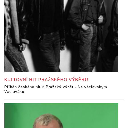
KULTOVNÍ HIT PRAŽSKÉHO VÝBĚRU
Příběh českého hitu: Pražský výběr - Na václavskym
Václaváku