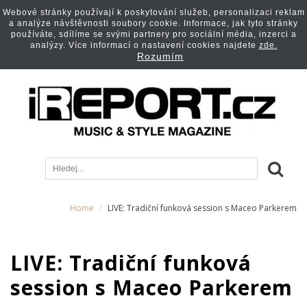
Webové stránky používají k poskytování služeb, personalizaci reklam
a analýze návštěvnosti soubory cookie. Informace, jak tyto stránky
používáte, sdílíme se svými partnery pro sociální média, inzerci a
analýzy. Více informací o nastavení cookies najdete
zde.
Rozumím
Home
LIVE: Tradiční funková session s Maceo Parkerem
LIVE: Tradiční funková
session s Maceo Parkerem