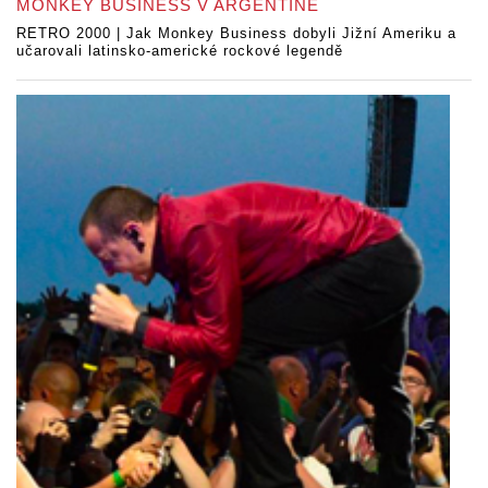
MONKEY BUSINESS V ARGENTINĚ
RETRO 2000 | Jak Monkey Business dobyli Jižní Ameriku a
učarovali latinsko-americké rockové legendě