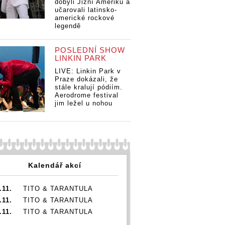
dobyli Jižní Ameriku a
učarovali latinsko-
americké rockové
Oz
legendě
Ozzy Osbourne
pr
pracuje na
no
novém projektu,
vy
POSLEDNÍ SHOW
vydá skladby
na
LINKIN PARK
nahrané s
Ta
LIVE: Linkin Park v
Taylorem
Ha
Praze dokázali, že
Hawkinsem
sbourne
Ozzy Osbourne
stále kralují pódiím.
Aerodrome festival
e na
pracuje na
jim ležel u nohou
projektu,
novém projektu,
kladby
vydá skladby
é s
nahrané s
em
Taylorem
nsem
Hawkinsem
Kalendář akcí
.11.
TITO & TARANTULA
.11.
TITO & TARANTULA
.11.
TITO & TARANTULA