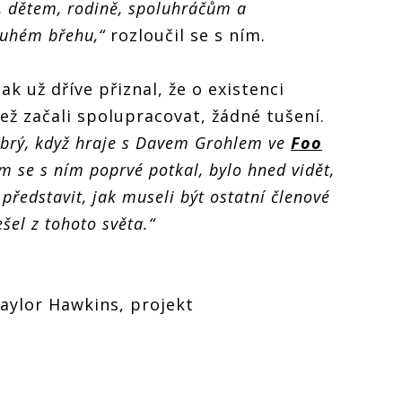
, dětem, rodině, spoluhráčům a
ruhém břehu,“
rozloučil se s ním.
ak už dříve přiznal, že o existenci
ž začali spolupracovat, žádné tušení.
dobrý, když hraje s Davem Grohlem ve
Foo
m se s ním poprvé potkal, bylo hned vidět,
 představit, jak museli být ostatní členové
šel z tohoto světa.“
Taylor Hawkins, projekt