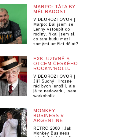
MARPO: TÁTA BY
MĚL RADOST
VIDEOROZHOVOR |
Marpo: Bál jsem se
Lenny vstoupit do
rodiny, říkal jsem si,
co tam budu mezi
samými umělci dělat?
EXKLUZIVNĚ S
OTCEM ČESKÉHO
ROCK’N’ROLLU
VIDEOROZHOVOR |
Jiří Suchý: Hrozně
rád bych lenošil, ale
já to nedovedu, jsem
workoholik
MONKEY
BUSINESS V
ARGENTINĚ
RETRO 2000 | Jak
Monkey Business