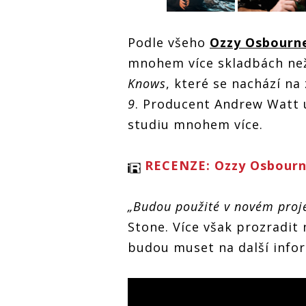
Ozzy Osbo
Ozzy Osbourne
Podle všeho
Ozzy Osbourn
pracuje na
pracuje na
novém proj
mnohem více skladbách ne
novém projektu,
vydá sklad
vydá skladby
nahrané s
Knows
, které se nachází n
nahrané s
Taylorem
Taylorem
9
. Producent Andrew Watt u
Hawkinsem
Hawkinsem
Ozzy Osbourne
studiu mnohem více.
pracuje na
,
novém projektu,
vydá skladby
RECENZE: Ozzy Osbourne
nahrané s
Taylorem
Hawkinsem
„Budou použité v novém proje
Stone. Více však prozradit
budou muset na další info