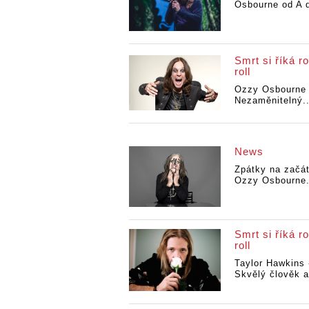
Osbourne od A d
Smrt si říká ro
roll
Ozzy Osbourne 
Nezaměnitelný..
News
Zpátky na začá
Ozzy Osbourne.
Smrt si říká ro
roll
Taylor Hawkins 
Skvělý člověk a