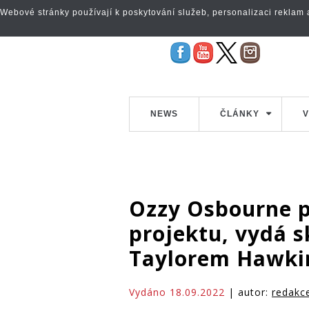
Webové stránky používají k poskytování služeb, personalizaci reklam a 
NEWS
ČLÁNKY
V
Ozzy Osbourne 
projektu, vydá 
Taylorem Hawk
Vydáno 18.09.2022
| autor:
redakc