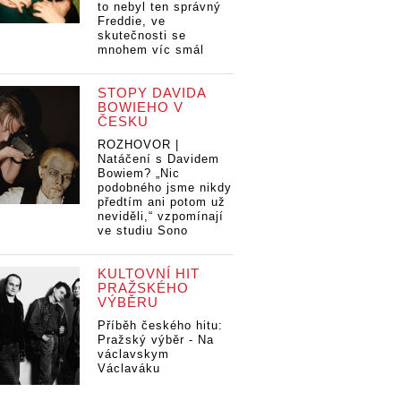
to nebyl ten správný
Freddie, ve
skutečnosti se
mnohem víc smál
STOPY DAVIDA
BOWIEHO V
ČESKU
ROZHOVOR |
Natáčení s Davidem
Bowiem? „Nic
podobného jsme nikdy
předtím ani potom už
neviděli,“ vzpomínají
ve studiu Sono
KULTOVNÍ HIT
PRAŽSKÉHO
VÝBĚRU
Příběh českého hitu:
Pražský výběr - Na
václavskym
Václaváku