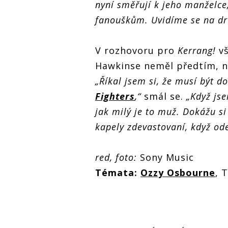
nyní směřují k jeho manželce
fanouškům. Uvidíme se na d
V rozhovoru pro
Kerrang!
vš
Hawkinse neměl předtím, ne
„Říkal jsem si, že musí být 
Fighters
,“
smál se.
„Když jse
jak milý je to muž. Dokážu si
kapely zdevastovaní, když ode
red, foto:
Sony Music
Témata:
Ozzy Osbourne
, 