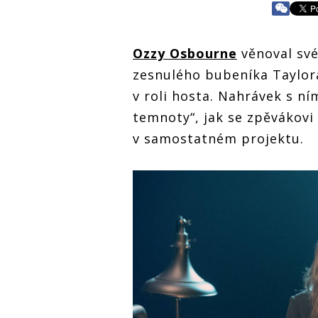
Ozzy Osbourne
věnoval sv
zesnulého bubeníka Taylora
v roli hosta. Nahrávek s n
temnoty“, jak se zpěvákovi 
v samostatném projektu.