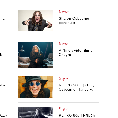
News
nia
Sharon Osbourne
potvrzuje –...
News
V říjnu vyjde film o
 k
Ozzym...
Style
íběh
RETRO 2000 | Ozzy
Osbourne: Tanec v...
Style
Ozzy
RETRO 90s | Příběh