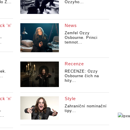
o Z...
Ozzyho...
ck 'n'
News
Zemřel Ozzy
-
Osbourne. Princi
.
temnot...
Recenze
tek.
RECENZE: Ozzy
..
Osbourne čich na
hity...
ck 'n'
Style
Zahraniční nominační
-
tipy...
...