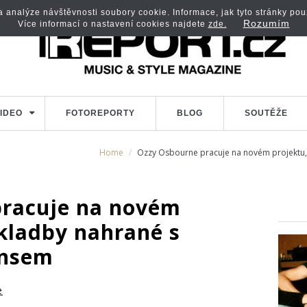
analýze návštěvnosti soubory cookie. Informace, jak tyto stránky použí
Rozumím
Více informací o nastavení cookies najdete
zde.
IDEO
FOTOREPORTY
BLOG
SOUTĚŽE
Home
Ozzy Osbourne pracuje na novém projektu
pracuje na novém
skladby nahrané s
insem
e