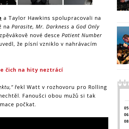
Ozzy Osbourne
urne
e
a Taylor Hawkins spolupracovali na
pracuje na
novém projektu,
ektu,
ž na
Parasite, Mr. Darkness
a
God Only
vydá skladby
by
nahrané s
a zpěvákově nové desce
Patient Number
Taylorem
vedl, že písní vzniklo v nahrávacím
Hawkinsem
Ozzy Osbourne
Ozzy O
pracuje na
pracuj
novém projektu,
novém 
vydá skladby
vydá s
 čich na hity neztrácí
nahrané s
nahran
Taylorem
Taylor
Hawkinsem
Hawki
ktu,“
řekl Watt v rozhovoru pro Rolling
 nechtěl. Fanoušci obou mužů si tak
rmace počkat.
05
06
08