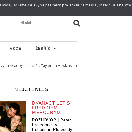
váte, sdílíme se svými partnery pro sociální média, inzerci a analýzy.
AKCE
ŽEBŘÍK
, vydá skladby nahrané s Taylorem Hawkinsem
NEJČTENĚJŠÍ
DVANÁCT LET S
FREDDIEM
MERCURYM
ROZHOVOR | Peter
Freestone: V
Bohemian Rhapsody