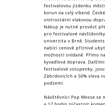
festivalovou jízdenku měs
korun na celý víkend. Česk
vnitrostátní vlakovou dopra
Nákup je nutné provést pře
pro festivalové návštěvník
univerzita v Brně. Studen
nabízí cenově příznivé uby
možností snídaně. Přímo na 
kyvadlová doprava. Dalšími 
festivalové vstupenky, jsou
Zábrdovicích a 50% sleva 
podzemí.
Návštěvníci Pop Messe se m
a 17 hodin zúčastnit kome