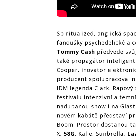
Spiritualized, anglická sp
fanoušky psychedelické a 
Tommy Cash
předvede svůj
také propagátor inteligen
Cooper, inovátor elektron
producent spolupracoval n
IDM legenda Clark. Rapový 
festivalu intenzivní a temn
nadupanou show i na Glasto
novém kabátě představí pr
Boom. Prostor dostanou ta
X,
58G
, Kalle, Sunbrella,
La