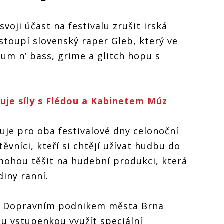
oji účast na festivalu zrušit irská
stoupí slovenský raper Gleb, který ve
rum n’ bass, grime a glitch hopu s
uje síly s Flédou a Kabinetem Múz
uje pro oba festivalové dny celonoční
ěvníci, kteří si chtějí užívat hudbu do
mohou těšit na hudební produkci, která
diny ranní.
 s Dopravním podnikem města Brna
u vstupenkou využít speciální