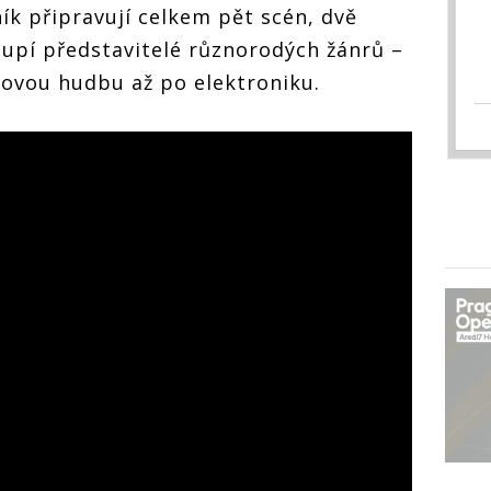
ík připravují celkem pět scén, dvě
toupí představitelé různorodých žánrů –
rovou hudbu až po elektroniku.