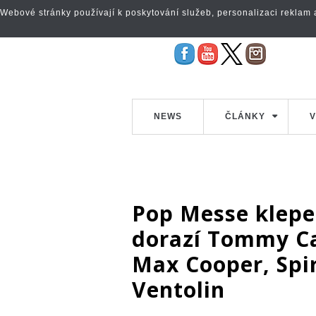
Webové stránky používají k poskytování služeb, personalizaci reklam a 
NEWS
ČLÁNKY
V
Pop Messe klepe
dorazí Tommy Ca
Max Cooper, Spir
Ventolin