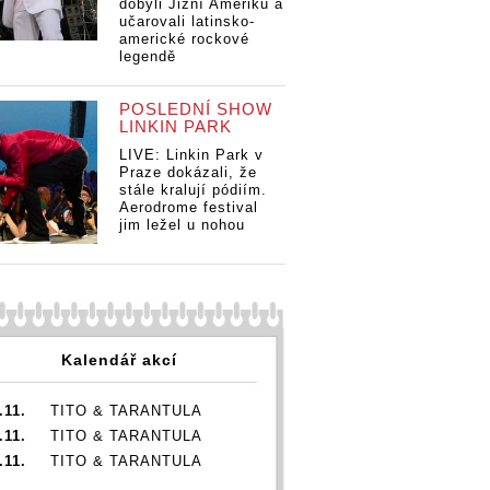
dobyli Jižní Ameriku a
učarovali latinsko-
americké rockové
Pop Messe klepe
legendě
na dveře. Do
Brna dorazí
POSLEDNÍ SHOW
sse klepe
Pop Messe klepe
Tommy Cash,
LINKIN PARK
ře. Do
na dveře. Do
Young Fathers,
orazí
Brna dorazí
Max Cooper,
LIVE: Linkin Park v
 Cash,
Tommy Cash,
Praze dokázali, že
Spiritualized,
stále kralují pódiím.
Fathers,
Young Fathers,
Gleb či Ventolin
Po
Aerodrome festival
oper,
Max Cooper,
na
jim ležel u nohou
alized,
Spiritualized,
Br
 Ventolin
Gleb či Ventolin
To
Yo
Ma
Sp
Gl
Kalendář akcí
.11.
TITO & TARANTULA
.11.
TITO & TARANTULA
.11.
TITO & TARANTULA