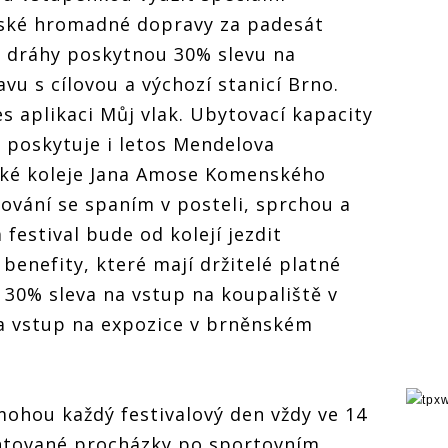
tské hromadné dopravy za padesát
é dráhy poskytnou 30% slevu na
vu s cílovou a výchozí stanicí Brno.
s aplikaci Můj vlak. Ubytovací kapacity
y poskytuje i letos Mendelova
tské koleje Jana Amose Komenského
tování se spaním v posteli, sprchou a
festival bude od kolejí jezdit
benefity, které mají držitelé platné
 30% sleva na vstup na koupaliště v
na vstup na expozice v brněnském
ohou každý festivalový den vždy ve 14
ntované procházky po sportovním