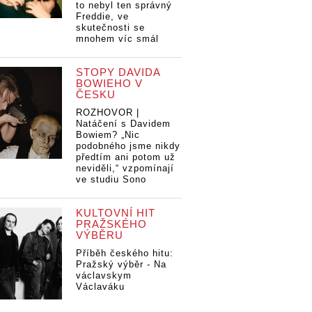
to nebyl ten správný
Freddie, ve
skutečnosti se
mnohem víc smál
STOPY DAVIDA
BOWIEHO V
ČESKU
ROZHOVOR |
Natáčení s Davidem
Bowiem? „Nic
podobného jsme nikdy
předtím ani potom už
neviděli,“ vzpomínají
ve studiu Sono
KULTOVNÍ HIT
PRAŽSKÉHO
VÝBĚRU
Příběh českého hitu:
Pražský výběr - Na
václavskym
Václaváku