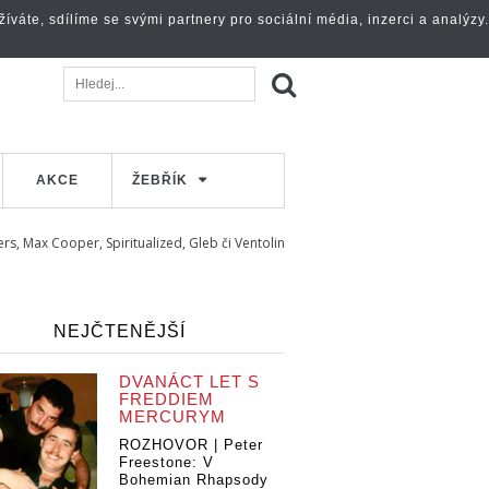
váte, sdílíme se svými partnery pro sociální média, inzerci a analýzy.
AKCE
ŽEBŘÍK
, Max Cooper, Spiritualized, Gleb či Ventolin
NEJČTENĚJŠÍ
DVANÁCT LET S
FREDDIEM
MERCURYM
ROZHOVOR | Peter
Freestone: V
Bohemian Rhapsody