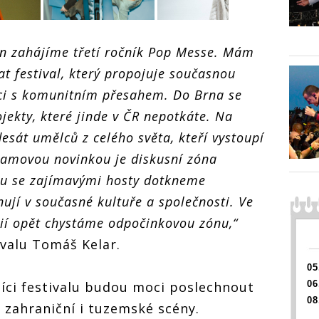
den zahájíme třetí ročník Pop Messe. Mám
Pop Messe klepe
na dveře. Do
t festival, který propojuje současnou
Pop Me
Brna dorazí
na dve
Tommy Cash,
kci s komunitním přesahem. Do Brna se
Brna d
Young Fathers,
Pop Messe klepe
Tommy
jekty, které jinde v ČR nepotkáte. Na
Max Cooper,
na dveře. Do
Young 
klepe
Spiritualized,
esát umělců z celého světa, kteří vystoupí
Brna dorazí
Max Co
o
Gleb či Ventolin
Tommy Cash,
Spiritu
ramovou novinkou je diskusní zóna
Young Fathers,
Gleb či
h,
Max Cooper,
olu se zajímavými hosty dotkneme
ers,
Spiritualized,
,
ují v současné kultuře a společnosti. Ve
Gleb či Ventolin
d,
tolin
ií opět chystáme odpočinkovou zónu,“
valu Tomáš Kelar.
05
níci festivalu budou moci poslechnout
06
08
zahraniční i tuzemské scény.