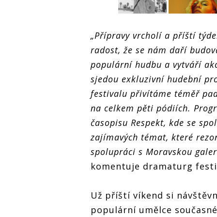
Pop Messe klepe
na dveře. Do
„Přípravy vrcholí a příští tý
Brna dorazí
radost, že se nám daří budova
e
Pop Messe klepe
Tommy Cash,
na dveře. Do
Young Fathers,
populární hudbu a vytváří a
Brna dorazí
Max Cooper,
Tommy Cash,
Spiritualized,
sjedou exkluzivní hudební pro
Young Fathers,
Gleb či Ventolin
Pop Messe 
festivalu přivítáme téměř pad
Max Cooper,
na dveře. D
Spiritualized,
Brna dorazí
na celkem pěti pódiích. Prog
Gleb či Ventolin
Tommy Cas
časopisu Respekt, kde se sp
Young Fath
Max Cooper
zajímavých témat, které rezon
Spiritualize
Gleb či Ven
spolupráci s Moravskou galer
komentuje dramaturg festi
Už příští víkend si návštěv
populární umělce současné 