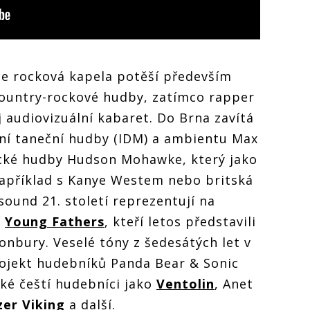
ace rocková kapela potěší především
country-rockové hudby, zatímco rapper
 audiovizuální kabaret. Do Brna zavítá
tní taneční hudby (IDM) a ambientu Max
ické hudby Hudson Mohawke, který jako
apříklad s Kanye Westem nebo britská
sound 21. století reprezentují na
í
Young Fathers
, kteří letos představili
nbury. Veselé tóny z šedesátých let v
ojekt hudebníků Panda Bear & Sonic
ké čeští hudebníci jako
Ventolin
, Anet
zer Viking
a další.