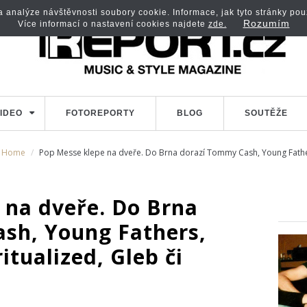
analýze návštěvnosti soubory cookie. Informace, jak tyto stránky použí
Rozumím
Více informací o nastavení cookies najdete
zde.
IDEO
FOTOREPORTY
BLOG
SOUTĚŽE
Home
Pop Messe klepe na dveře. Do Brna dorazí Tommy Cash, Young Fathers
 na dveře. Do Brna
sh, Young Fathers,
itualized, Gleb či