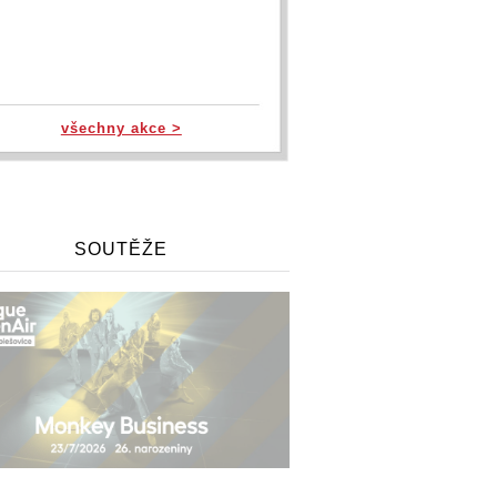
všechny akce >
SOUTĚŽE