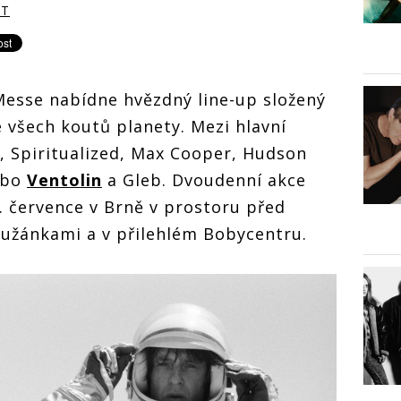
RT
 Messe nabídne hvězdný line-up složený
 všech koutů planety. Mezi hlavní
, Spiritualized, Max Cooper, Hudson
ebo
Ventolin
a Gleb. Dvoudenní akce
. července v Brně v prostoru před
užánkami a v přilehlém Bobycentru.