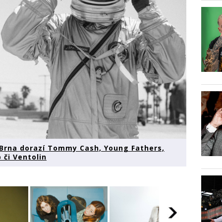
 Brna dorazí Tommy Cash, Young Fathers,
 či Ventolin