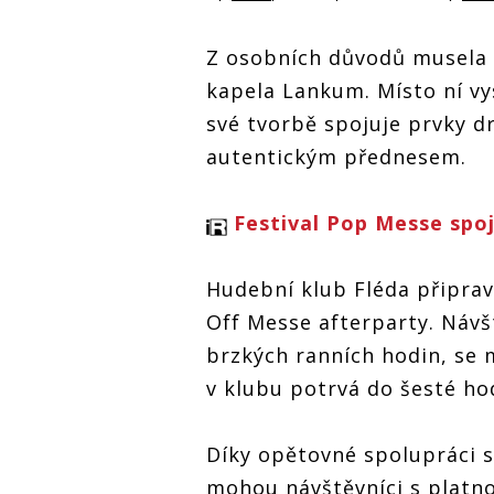
Z osobních důvodů musela sv
kapela Lankum. Místo ní vy
své tvorbě spojuje prvky d
autentickým přednesem.
Festival Pop Messe spoj
Hudební klub Fléda připrav
Off Messe afterparty. Návšt
brzkých ranních hodin, se 
v klubu potrvá do šesté ho
Díky opětovné spolupráci
mohou návštěvníci s platno