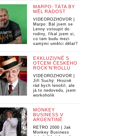
MARPO: TÁTA BY
MĚL RADOST
VIDEOROZHOVOR |
Marpo: Bál jsem se
Lenny vstoupit do
rodiny, říkal jsem si,
co tam budu mezi
samými umělci dělat?
EXKLUZIVNĚ S
OTCEM ČESKÉHO
ROCK’N’ROLLU
VIDEOROZHOVOR |
Jiří Suchý: Hrozně
rád bych lenošil, ale
já to nedovedu, jsem
workoholik
MONKEY
BUSINESS V
ARGENTINĚ
RETRO 2000 | Jak
Monkey Business