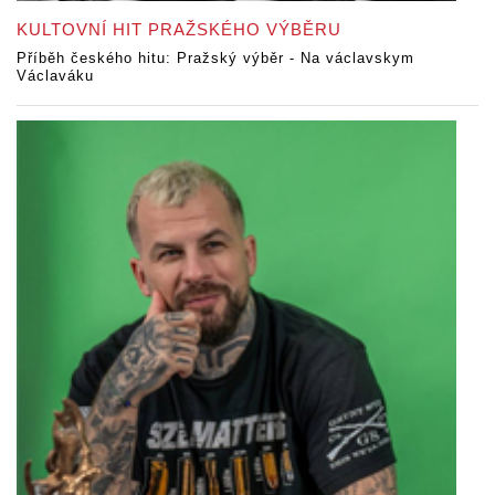
KULTOVNÍ HIT PRAŽSKÉHO VÝBĚRU
Příběh českého hitu: Pražský výběr - Na václavskym
Václaváku