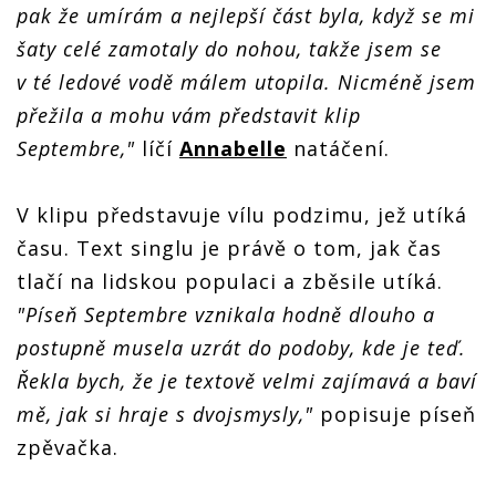
pak že umírám a nejlepší část byla, když se mi
šaty celé zamotaly do nohou, takže jsem se
v té ledové vodě málem utopila. Nicméně jsem
přežila a mohu vám představit klip
Septembre,"
líčí
Annabelle
natáčení.
V klipu představuje vílu podzimu, jež utíká
času. Text singlu je právě o tom, jak čas
tlačí na lidskou populaci a zběsile utíká.
"Píseň Septembre vznikala hodně dlouho a
postupně musela uzrát do podoby, kde je teď.
Řekla bych, že je textově velmi zajímavá a baví
mě, jak si hraje s dvojsmysly,"
popisuje píseň
zpěvačka.