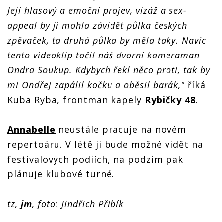
Její hlasový a emoční projev, vizáž a sex-
appeal by ji mohla závidět půlka českých
zpěvaček, ta druhá půlka by měla taky. Navíc
tento videoklip točil náš dvorní kameraman
Ondra Soukup. Kdybych řekl něco proti, tak by
mi Ondřej zapálil kočku a oběsil barák,"
říká
Kuba Ryba, frontman kapely
Rybičky 48
.
Annabelle
neustále pracuje na novém
repertoáru. V létě ji bude možné vidět na
festivalových podiích, na podzim pak
plánuje klubové turné.
tz,
jm
, foto: Jindřich Přibík