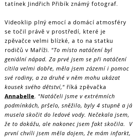
tatínek Jindřich Přibík známý fotograf.
Videoklip plný emocí a domácí atmosféry
se točil právě v prostředí, které je
zpěvačce velmi blízké, a to na statku
rodičů v Maříži.
"To místo natáčení byl
geniální nápad. Za prvé jsem se při natáčení
cítila velmi dobře, měla jsem zázemí i pomoc
své rodiny, a za druhé v něm mohu ukázat
kousek svého dětství,"
říká zpěvačka
Annabelle
.
"Natáčeli jsme v extrémních
podmínkách, pršelo, sněžilo, byly 4 stupně a já
musela skočit do ledové vody. Nečekala jsem,
že to dokážu, ale nakonec jsem fakt skočila. V
první chvíli jsem měla dojem, že mám infarkt,