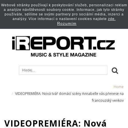
Webové stránky používají k poskytování služeb, personalizaci reklam
a analýze návštěvnosti soubory cookie. Informace, jak tyto stránky
používáte, sdílíme se svými partnery pro sociální média, inzerci a
analýzy. Více informací o nastavení cookies najdete
zde.
Rozumím
Home
VIDEOPREMIÉRA: Nová tvář domácí scény Annabelle vás přenese na
francouzský venkov
VIDEOPREMIÉRA: Nová