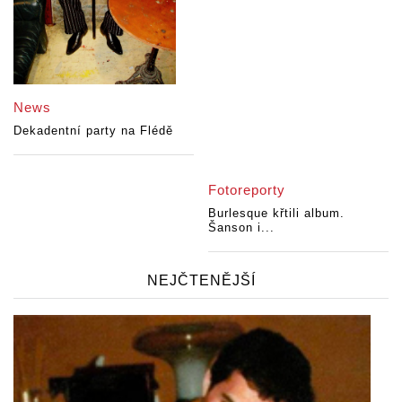
News
Dekadentní party na Flédě
Fotoreporty
Burlesque křtili album.
Šanson i...
NEJČTENĚJŠÍ