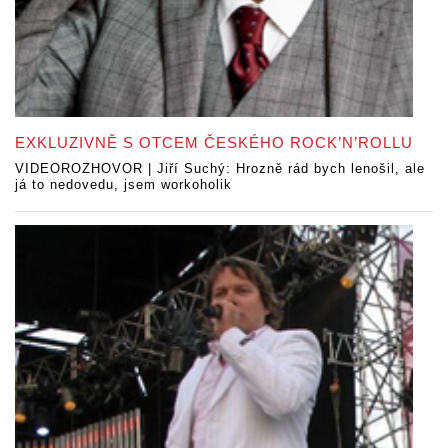
EXKLUZIVNĚ S OTCEM ČESKÉHO ROCK’N’ROLLU
VIDEOROZHOVOR | Jiří Suchý: Hrozně rád bych lenošil, ale
já to nedovedu, jsem workoholik