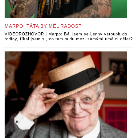
MARPO: TÁTA BY MĚL RADOST
VIDEOROZHOVOR | Marpo: Bál jsem se Lenny vstoupit do
rodiny, říkal jsem si, co tam budu mezi samými umělci dělat?