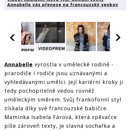
Annabelle vás přenese na francouzský venkov
VIDEOPREMIÉRA:
VIDEOPREMIÉRA:
Nová tvář
Nová tvář
domácí
domácí
Annabelle
vyrostla v umělecké rodině -
scény
scény
Annabelle
Annabelle
prarodiče i rodiče jsou uznávanými a
MIÉRA:
VIDEOPREMIÉRA:
VIDEOPREMIÉ
vás
vás
Nová tvář
Nová tvář
přenese
vyhledávanými umělci. Její kariérní kroky ji
přenese
domácí
domácí
na
na
scény
scény
tedy pochopitelně vedou rovněž
francouzský
francouzský
Annabelle
Annabelle
venkov
venkov
uměleckým směrem. Svůj frankofonní styl
vás
vás
přenese
přenese
získala díky své francouzské babičce.
na
na
ký
francouzský
francouzský
Maminka Isabela Fárová, která zpěvačce
venkov
venkov
píše zároveň texty, je slavná sochařka a