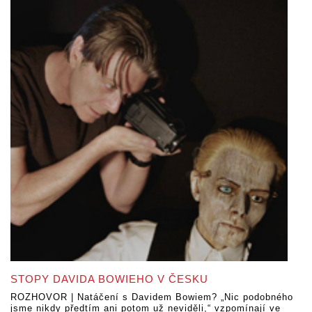
STOPY DAVIDA BOWIEHO V ČESKU
ROZHOVOR | Natáčení s Davidem Bowiem? „Nic podobného
jsme nikdy předtím ani potom už neviděli,“ vzpomínají ve