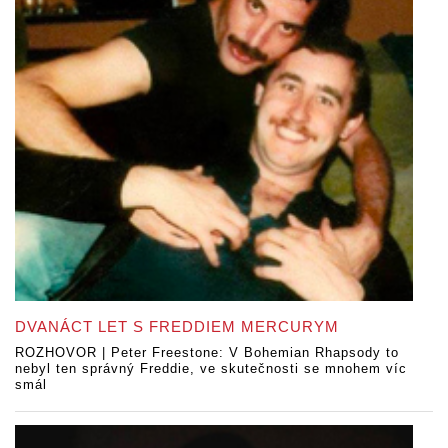
DVANÁCT LET S FREDDIEM MERCURYM
ROZHOVOR | Peter Freestone: V Bohemian Rhapsody to
nebyl ten správný Freddie, ve skutečnosti se mnohem víc
smál