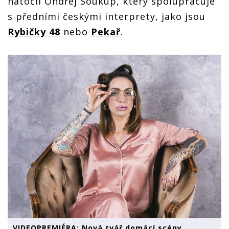
natočil Ondřej Soukup, který spolupracuje
s předními českými interprety, jako jsou
Rybičky 48
nebo
Pekař
.
VIDEOPREMIÉRA: Nová tvář domácí scény