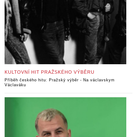
KULTOVNÍ HIT PRAŽSKÉHO VÝBĚRU
Příběh českého hitu: Pražský výběr - Na václavskym
Václaváku