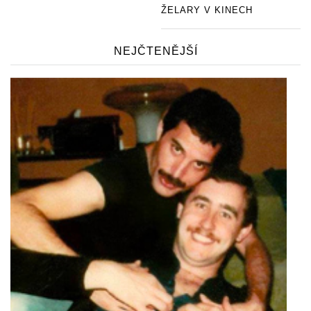
ŽELARY V KINECH
NEJČTENĚJŠÍ