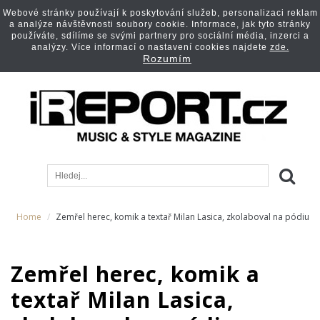
Webové stránky používají k poskytování služeb, personalizaci reklam
a analýze návštěvnosti soubory cookie. Informace, jak tyto stránky
používáte, sdílíme se svými partnery pro sociální média, inzerci a
analýzy. Více informací o nastavení cookies najdete
zde.
Rozumím
Home
Zemřel herec, komik a textař Milan Lasica, zkolaboval na pódiu
Zemřel herec, komik a
textař Milan Lasica,