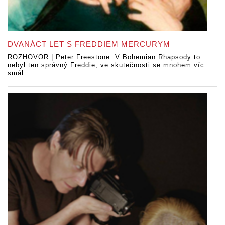
DVANÁCT LET S FREDDIEM MERCURYM
ROZHOVOR | Peter Freestone: V Bohemian Rhapsody to
nebyl ten správný Freddie, ve skutečnosti se mnohem víc
smál