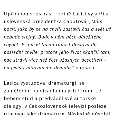
Upřímnou soustrast rodině Lasici vyjádřila
i slovenská prezidentka Čaputová.
„Mám
pocit, jako by se na chvíli zastavil čas a svět už
nebude stejný. Bude v něm něco důležitého
chybět. Přinášel lidem radost doslova do
poslední chvíle, protože jeho život skončil tam,
kde strávil více než šest úžasných desetiletí –
na jevišti milovaného divadla,“
napsala.
Lasica vystudoval dramaturgii se
zaměřením na divadla malých forem. Už
během studia předváděl své autorské
dialogy, v Československé televizi posléze
pracoval jako dramaturg. Následně působil