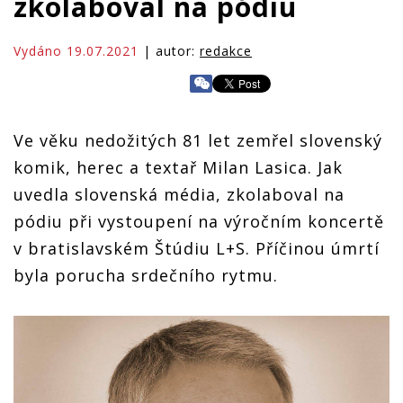
zkolaboval na pódiu
Vydáno 19.07.2021
| autor:
redakce
Ve věku nedožitých 81 let zemřel slovenský
komik, herec a textař Milan Lasica. Jak
uvedla slovenská média, zkolaboval na
pódiu při vystoupení na výročním koncertě
v bratislavském Štúdiu L+S. Příčinou úmrtí
byla porucha srdečního rytmu.