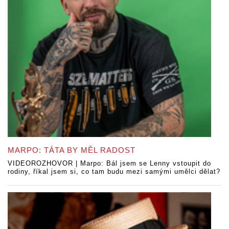
MARPO: TÁTA BY MĚL RADOST
VIDEOROZHOVOR | Marpo: Bál jsem se Lenny vstoupit do
rodiny, říkal jsem si, co tam budu mezi samými umělci dělat?