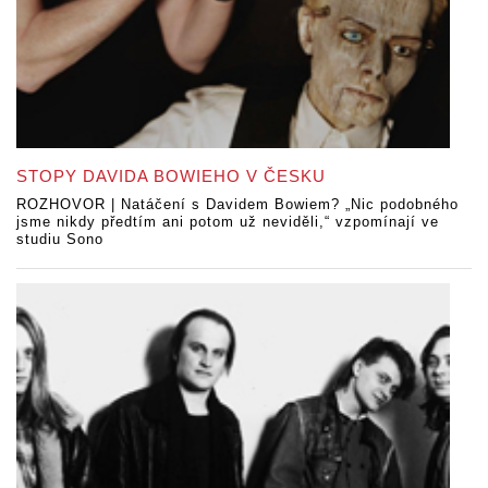
STOPY DAVIDA BOWIEHO V ČESKU
ROZHOVOR | Natáčení s Davidem Bowiem? „Nic podobného
jsme nikdy předtím ani potom už neviděli,“ vzpomínají ve
studiu Sono