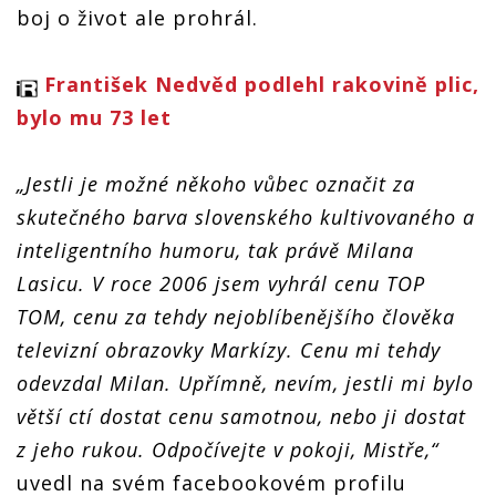
boj o život ale prohrál.
František Nedvěd podlehl rakovině plic,
bylo mu 73 let
„Jestli je možné někoho vůbec označit za
skutečného barva slovenského kultivovaného a
inteligentního humoru, tak právě Milana
Lasicu. V roce 2006 jsem vyhrál cenu TOP
TOM, cenu za tehdy nejoblíbenějšího člověka
televizní obrazovky Markízy. Cenu mi tehdy
odevzdal Milan. Upřímně, nevím, jestli mi bylo
větší ctí dostat cenu samotnou, nebo ji dostat
z jeho rukou. Odpočívejte v pokoji, Mistře,“
uvedl na svém facebookovém profilu