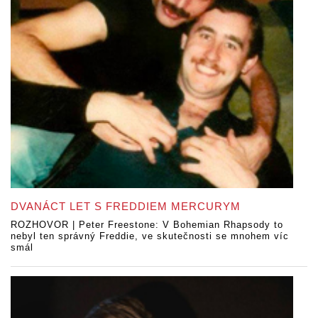
DVANÁCT LET S FREDDIEM MERCURYM
ROZHOVOR | Peter Freestone: V Bohemian Rhapsody to
nebyl ten správný Freddie, ve skutečnosti se mnohem víc
smál