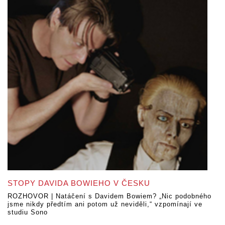
STOPY DAVIDA BOWIEHO V ČESKU
ROZHOVOR | Natáčení s Davidem Bowiem? „Nic podobného
jsme nikdy předtím ani potom už neviděli,“ vzpomínají ve
studiu Sono