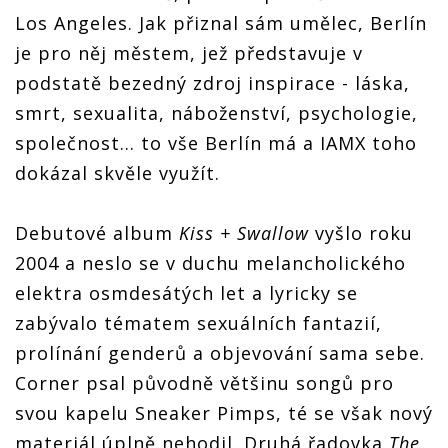
Los Angeles. Jak přiznal sám umělec, Berlín
je pro něj městem, jež představuje v
podstatě bezedný zdroj inspirace - láska,
smrt, sexualita, náboženství, psychologie,
společnost... to vše Berlín má a IAMX toho
dokázal skvěle využít.
Debutové album
Kiss + Swallow
vyšlo roku
2004 a neslo se v duchu melancholického
elektra osmdesátých let a lyricky se
zabývalo tématem sexuálních fantazií,
prolínání genderů a objevování sama sebe.
Corner psal původně většinu songů pro
svou kapelu Sneaker Pimps, té se však nový
materiál úplně nehodil. Druhá řadovka
The