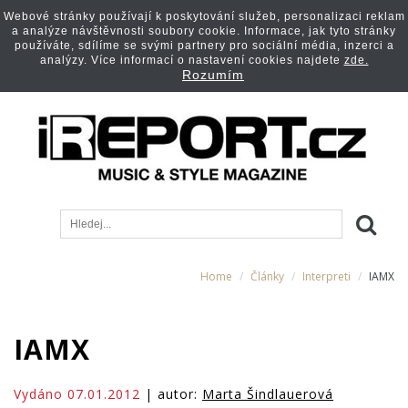
Webové stránky používají k poskytování služeb, personalizaci reklam
a analýze návštěvnosti soubory cookie. Informace, jak tyto stránky
používáte, sdílíme se svými partnery pro sociální média, inzerci a
analýzy. Více informací o nastavení cookies najdete
zde.
Rozumím
Home
Články
Interpreti
IAMX
IAMX
Vydáno 07.01.2012
| autor:
Marta Šindlauerová