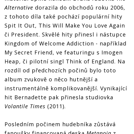
Alternative
dorazila do obchodů roku 2006,
z tohoto díla také pochází populární hity
Spit It Out, This Will Make You Love Again
či President. Skvělé hity přinesl i nástupce
Kingdom of Welcome Addiction - například
My Secret Friend, ve featuringu s Imogen
Heap, či pilotní singl Think of England. Na
rozdíl od předchozích počinů bylo toto
album zvukově o něco hutnější a
instrumentálně komplikovanější. Vynikající
hit Bernadette pak přinesla studiovka
Volantile Times
(2011).
Posledním počinem hudebníka zůstává
fanoušky financovaná deska
Metanoia
z