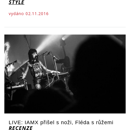
STYLE
vydáno 02.11.2016
LIVE: IAMX přišel s noži, Fléda s růžemi
RECENZE