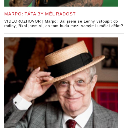
MARPO: TÁTA BY MĚL RADOST
VIDEOROZHOVOR | Marpo: Bál jsem se Lenny vstoupit do
rodiny, říkal jsem si, co tam budu mezi samými umělci dělat?