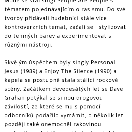
Mode se stal singl People Are People s
tématem pojednávajícím o rasismu. Do své
tvorby přidávali hudebníci stále více
kontroverzních témat, začali se i stylizovat
do temných barev a experimentovat s
různými nástroji.
Skvělým úspěchem byly singly Personal
Jesus (1989) a Enjoy The Silence (1990) a
kapela se postupně stala stálicí rockové
scény. Začátkem devedesátých let se Dave
Grahan potýkal se silnou drogovou
závilostí, ze které se mu s pomocí
odborníků podařilo vymámit, o několik let
později také onemocněl rakovinou