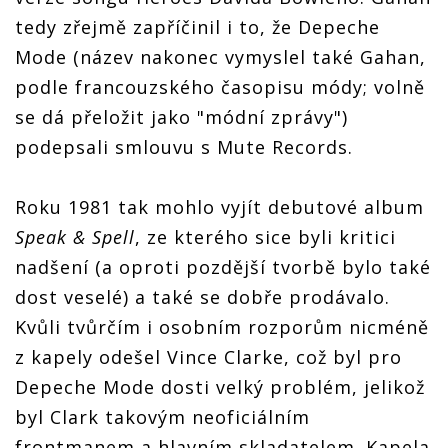
tedy zřejmě zapříčinil i to, že Depeche
Mode (název nakonec vymyslel také Gahan,
podle francouzského časopisu módy; volně
se dá přeložit jako "módní zprávy")
podepsali smlouvu s Mute Records.
Roku 1981 tak mohlo vyjít debutové album
Speak & Spell
, ze kterého sice byli kritici
nadšení (a oproti pozdější tvorbě bylo také
dost veselé) a také se dobře prodávalo.
Kvůli tvůrčím i osobním rozporům nicméně
z kapely odešel Vince Clarke, což byl pro
Depeche Mode dosti velký problém, jelikož
byl Clark takovým neoficiálním
frontmanem a hlavním skladatelem. Kapela