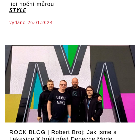
lidi noční můrou
STYLE
vydáno 26.01.2024
ROCK BLOG | Robert Broj: Jak jsme s
Lakeside X hráli před Depeche Mode