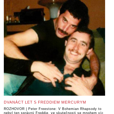
DVANÁCT LET S FREDDIEM MERCURYM
ROZHOVOR | Peter Freestone: V Bohemian Rhapsody to
nebyl ten správný Freddie, ve skutečnosti se mnohem víc