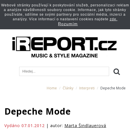
Webové stránky používají k poskytování služeb, personalizaci reklam
a analýze návštěvnosti soubory cookie. Informace, jak tyto stránky
používáte, sdílíme se svými partnery pro sociální média, inzerci a
analýzy. Více informací o nastavení cookies najdete
zde.
Rozumím
Home
Články
Interpreti
Depeche Mode
Depeche Mode
Vydáno 07.01.2012
| autor:
Marta Šindlauerová