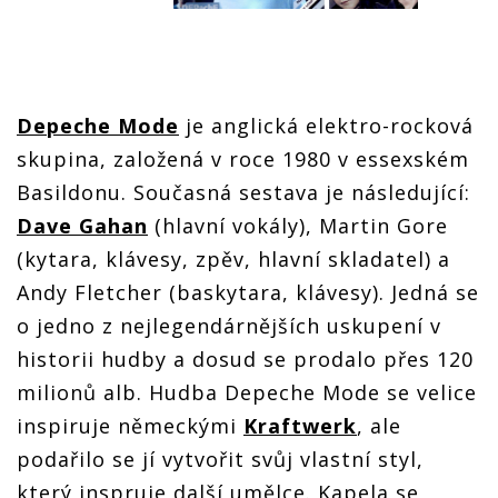
Depeche Mode
je anglická elektro-rocková
skupina, založená v roce 1980 v essexském
Basildonu. Současná sestava je následující:
Dave Gahan
(hlavní vokály), Martin Gore
(kytara, klávesy, zpěv, hlavní skladatel) a
Andy Fletcher (baskytara, klávesy). Jedná se
o jedno z nejlegendárnějších uskupení v
historii hudby a dosud se prodalo přes 120
milionů alb. Hudba Depeche Mode se velice
inspiruje německými
Kraftwerk
, ale
podařilo se jí vytvořit svůj vlastní styl,
který inspruje další umělce. Kapela se