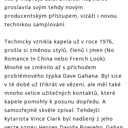
proslavila svým tehdy novým
producentským přístupem, vizáží i novou
technikou samplování.
Technicky vznikla kapela už v roce 1976,
prošla si změnou stylů, členů i jmen (No
Romance In China nebo French Look).
Mnohé se změnilo až s příchodem
problémového týpka Dave Gahana. Byl sice
v té době už třikrát ve vězení, ale měl také
mnoho velice užitečných kontaktů, které
kapele pomohly k posunu dopředu. A
samozřejmě skvěle zpíval. Tehdejší
kytarista Vince Clark byl nadšený z jeho
verze songu Heroes Davida Bowieho. Gahan