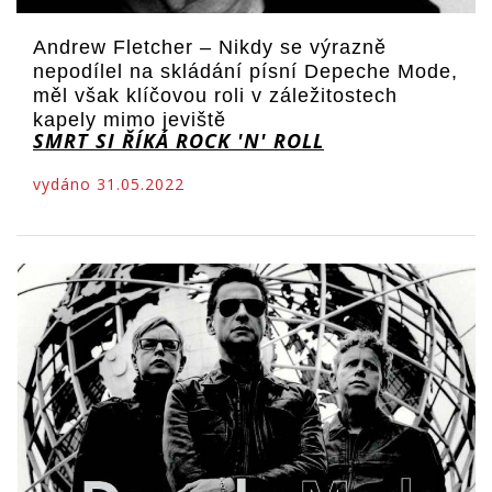
Andrew Fletcher – Nikdy se výrazně
nepodílel na skládání písní Depeche Mode,
měl však klíčovou roli v záležitostech
kapely mimo jeviště
SMRT SI ŘÍKÁ ROCK 'N' ROLL
vydáno 31.05.2022