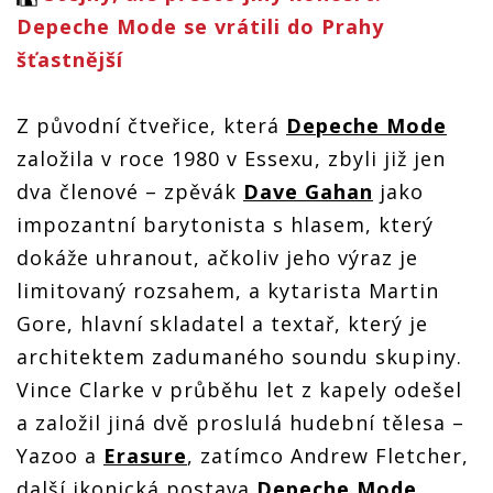
Depeche Mode se vrátili do Prahy
šťastnější
Z původní čtveřice, která
Depeche Mode
založila v roce 1980 v Essexu, zbyli již jen
dva členové – zpěvák
Dave Gahan
jako
impozantní barytonista s hlasem, který
dokáže uhranout, ačkoliv jeho výraz je
limitovaný rozsahem, a kytarista Martin
Gore, hlavní skladatel a textař, který je
architektem zadumaného soundu skupiny.
Vince Clarke v průběhu let z kapely odešel
a založil jiná dvě proslulá hudební tělesa –
Yazoo a
Erasure
, zatímco Andrew Fletcher,
další ikonická postava
Depeche Mode
,