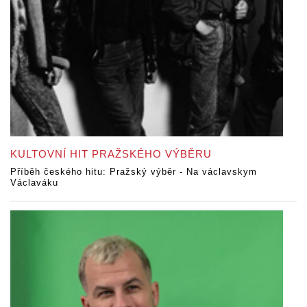
KULTOVNÍ HIT PRAŽSKÉHO VÝBĚRU
Příběh českého hitu: Pražský výběr - Na václavskym
Václaváku