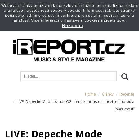
Webové stránky používají k poskytování služeb, personalizaci reklam
a analýze návštěvnosti soubory cookie. Informace, jak tyto stránky
používáte, sdílíme se svými partnery pro sociální média, inzerci a
analýzy. Více informací o nastavení cookies najdete
zde.
Rozumím
Home
Články
Recenze
LIVE: Depeche Mode ovládli O2 arenu kontrastem mezi temnotou a
barevností
LIVE: Depeche Mode