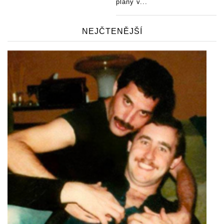
plány v...
NEJČTENĚJŠÍ