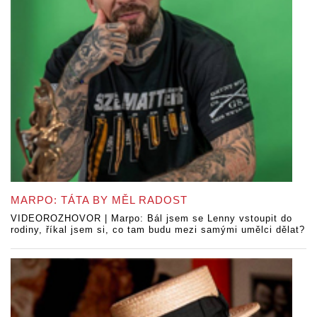
MARPO: TÁTA BY MĚL RADOST
VIDEOROZHOVOR | Marpo: Bál jsem se Lenny vstoupit do
rodiny, říkal jsem si, co tam budu mezi samými umělci dělat?