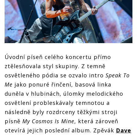
Úvodní píseň celého koncertu přímo
ztělesňovala styl skupiny. Z temně
osvětleného pódia se ozvalo intro
Speak To
Me
jako ponuré řinčení, basová linka
duněla v hlubinách, úlomky melodického
osvětlení probleskávaly temnotou a
následně byly rozdrceny těžkými stroji
písně
My Cosmos Is Mine
, která zároveň
otevírá jejich poslední album. Zpěvák
Dave