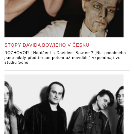
STOPY DAVIDA BOWIEHO V ČESKU
ROZHOVOR | Natáčení s Davidem Bowiem? „Nic podobného
jsme nikdy předtím ani potom už neviděli,“ vzpomínají ve
studiu Sono