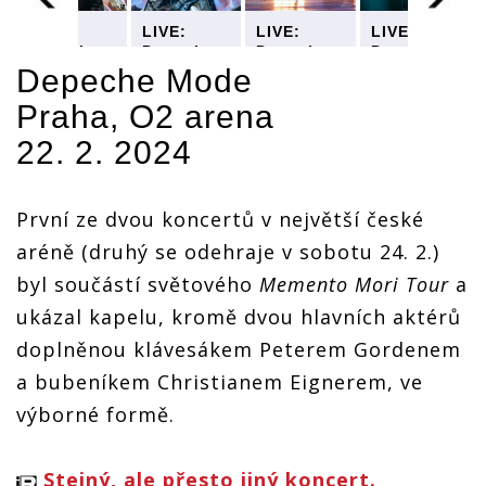
LIVE:
LIVE:
LIVE:
LIVE:
Depeche
Depeche
Depeche
Depeche
Mode
Mode
Mode
Mode
Depeche Mode
ovládli O2
ovládli O2
ovládli O2
ovládli O2
Praha, O2 arena
arenu
arenu
arenu
arenu
m
kontrastem
kontrastem
kontrastem
kontrastem
22. 2. 2024
mezi
mezi
mezi
mezi
temnotou
temnotou
temnotou
temnotou
a
a
a
a
í
barevností
barevností
barevností
barevností
První ze dvou koncertů v největší české
aréně (druhý se odehraje v sobotu 24. 2.)
byl součástí světového
Memento Mori Tour
a
ukázal kapelu, kromě dvou hlavních aktérů
doplněnou klávesákem Peterem Gordenem
a bubeníkem Christianem Eignerem, ve
výborné formě.
Stejný, ale přesto jiný koncert.