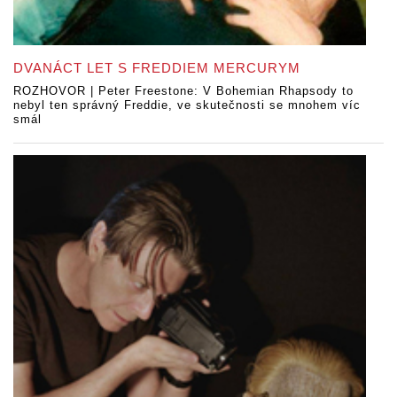
DVANÁCT LET S FREDDIEM MERCURYM
ROZHOVOR | Peter Freestone: V Bohemian Rhapsody to
nebyl ten správný Freddie, ve skutečnosti se mnohem víc
smál