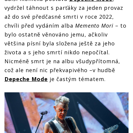
vydržel táhnout s parťáky za jeden provaz
až do své předčasné smrti v roce 2022,
chvíli před vydáním alba
Memento Mori
– to
bylo ostatně věnováno jemu, ačkoliv
většina písní byla složena ještě za jeho
života a s jeho smrtí nikdo nepočítal.
Nicméně smrt je na albu všudypřítomná,
což ale není nic překvapivého –v hudbě
Depeche Mode
je častým tématem.