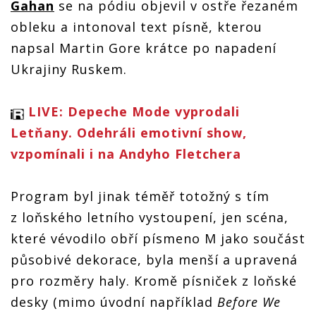
Gahan
se na pódiu objevil v ostře řezaném
obleku a intonoval text písně, kterou
napsal Martin Gore krátce po napadení
Ukrajiny Ruskem.
LIVE: Depeche Mode vyprodali
Letňany. Odehráli emotivní show,
vzpomínali i na Andyho Fletchera
Program byl jinak téměř totožný s tím
z loňského letního vystoupení, jen scéna,
které vévodilo obří písmeno M jako součást
působivé dekorace, byla menší a upravená
pro rozměry haly. Kromě písniček z loňské
desky (mimo úvodní například
Before We