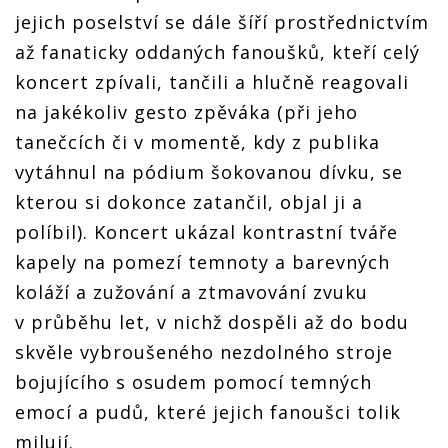
jejich poselství se dále šíří prostřednictvím
až fanaticky oddaných fanoušků, kteří celý
koncert zpívali, tančili a hlučně reagovali
na jakékoliv gesto zpěváka (při jeho
tanečcích či v momentě, kdy z publika
vytáhnul na pódium šokovanou dívku, se
kterou si dokonce zatančil, objal ji a
políbil). Koncert ukázal kontrastní tváře
kapely na pomezí temnoty a barevných
koláží a zužování a ztmavování zvuku
v průběhu let, v nichž dospěli až do bodu
skvěle vybroušeného nezdolného stroje
bojujícího s osudem pomocí temných
emocí a pudů, které jejich fanoušci tolik
milují.