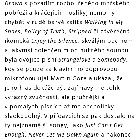
Drown
s pozadím rozbouřeného mořského
pobřeží a kráčejícími oslíky) nemohly
chybět v rudé barvě zalitá
Walking In My
Shoes
,
Policy of Truth
,
Stripped
či závěrečná
ikonická
Enjoy the
Silence
. Skvělým počinem
a jakýmsi odlehčením od hutného soundu
byla dvojice písní
Strangelove
a
Somebody
,
kdy se pouze za klavírního doprovodu
mikrofonu ujal Martin Gore a ukázal, že i
jeho hlas dokáže být zajímavý, ne tolik
výrazný zvučností, ale pružnější a
v pomalých písních až melancholicky
sladkobolný. V přídavcích se pak dostalo na
ty nejznámější songy, jako
Just Can't Get
Enough
,
Never Let Me Down Again
a nakonec