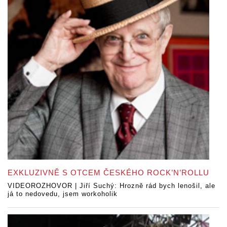
EXKLUZIVNĚ S OTCEM ČESKÉHO ROCK’N’ROLLU
VIDEOROZHOVOR | Jiří Suchý: Hrozně rád bych lenošil, ale
já to nedovedu, jsem workoholik