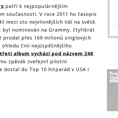
rs
patří k nejpopulárnějším
m současnosti. V roce 2011 ho časopis
l mezi sto nejvlivnějších lidí na světě.
t byl nominován na Grammy, čtyřikrát
ě prodal přes 169 milionů singlových
o ohledu činí nejúspěšnějšího
třetí album vychází pod názvem 24K
mu zpěvák zveřejnil pilotní
e dostal do Top 10 hitparád v USA i