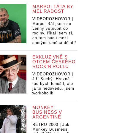
MARPO: TÁTA BY
MĚL RADOST
VIDEOROZHOVOR |
Marpo: Bál jsem se
Lenny vstoupit do
rodiny, říkal jsem si,
co tam budu mezi
samými umělci dělat?
EXKLUZIVNĚ S
OTCEM ČESKÉHO
ROCK’N’ROLLU
VIDEOROZHOVOR |
Jiří Suchý: Hrozně
Co vychází v
rád bych lenošil, ale
já to nedovedu, jsem
listopadu:
workoholik
přehled novinek
hází v
Co vychází v
Co
MONKEY
du:
listopadu:
li
BUSINESS V
d novinek
přehled novinek
př
ARGENTINĚ
RETRO 2000 | Jak
Monkey Business