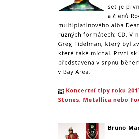
set je pr
a členů Ro
multiplatinového alba Deat
různých formátech: CD, Vin
Greg Fidelman, který byl 
které také míchal. První sk
představena v srpnu během
v Bay Area.
Koncertní tipy roku 2017
Stones, Metallica nebo Fo
Bruno Ma