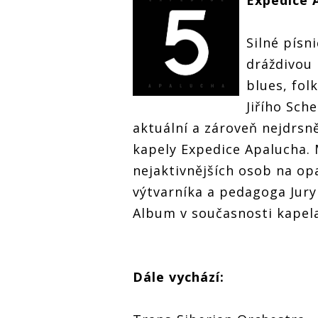
Expedice 
Silné písn
dráždivou
blues, fol
Jiřího Sch
aktuální a zároveň nejdrsn
kapely Expedice Apalucha. 
nejaktivnějších osob na op
výtvarníka a pedagoga Jury
Album v současnosti kapela
Dále vychází: