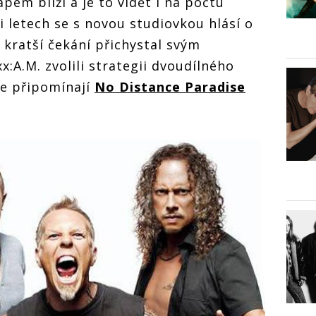
apem blíží a je to vidět i na počtu
 letech se s novou studiovkou hlásí o
u kratší čekání přichystal svým
ixx:A.M. zvolili strategii dvoudílného
se připomínají
No Distance Paradise