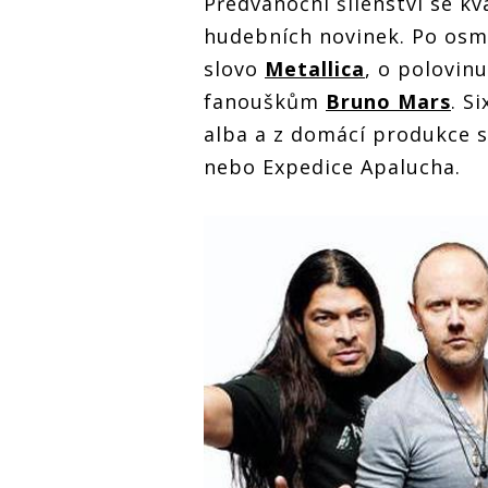
Předvánoční šílenství se kv
hudebních novinek. Po osmi
slovo
Metallica
, o polovin
fanouškům
Bruno Mars
. S
alba a z domácí produkce 
nebo Expedice Apalucha.