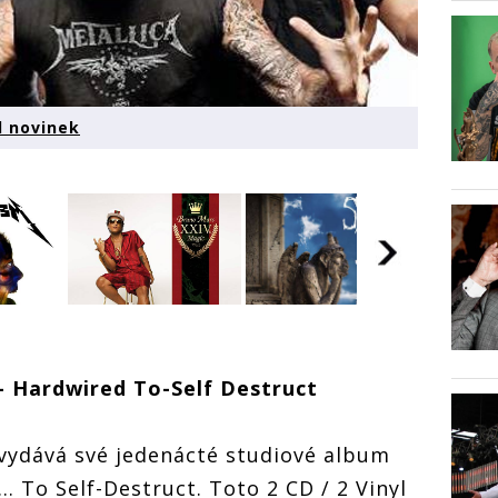
d novinek
- Hardwired To-Self Destruct
 v
Co vychází v
Co vychází v
Co vyc
listopadu:
listopadu:
listopa
vinek
přehled novinek
přehled novinek
přehle
vydává své jedenácté studiové album
.. To Self-Destruct. Toto 2 CD / 2 Vinyl