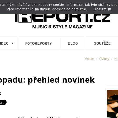
analýze návštěvnosti soubory cookie. Informace, jak tyto stránky použí
Rozumím
Více informací o nastavení cookies najdete
zde.
IDEO
FOTOREPORTY
BLOG
SOUTĚŽE
Home
Články
N
topadu: přehled novinek
e