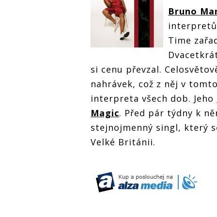
Bruno Ma
interpretů
Time zařadi
Dvacetkrá
si cenu převzal. Celosvětov
nahrávek, což z něj v tomt
interpreta všech dob. Jeho
Magic
. Před pár týdny k ně
stejnojmenný singl, který s
Velké Británii.