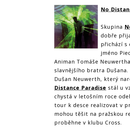
No Distan
Skupina
N
dobře přij
přichází s
jméno Piec
Animan Tomáše Neuwertha a
slavnějšího bratra Dušana.
Dušan Neuwerth, který nar
Distance Paradise
stál u v
chystá v letošním roce ode
tour k desce realizovat v p
mohou těšit na pražskou re
proběhne v klubu Cross.