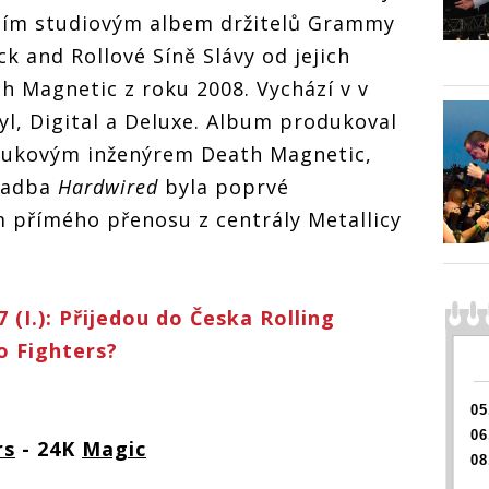
vním studiovým albem držitelů Grammy
ck and Rollové Síně Slávy od jejich
h Magnetic z roku 2008. Vychází v v
yl, Digital a Deluxe. Album produkoval
zvukovým inženýrem Death Magnetic,
ladba
Hardwired
byla poprvé
 přímého přenosu z centrály Metallicy
 (I.): Přijedou do Česka Rolling
o Fighters?
05
06
rs
- 24K
Magic
08