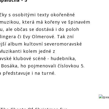
Apalucha - 5
ičky s osobitými texty okořeněné
 muzikou, která má kořeny ve špinavém
ku, ale občas se dostává i do poloh
elingera či Evy Olmerové. Tak zní
ější album kultovní severomoravské
Muzikanti kolem jedné z
avské klubové scéně - hudebníka,
 Bosáka, ho pojmenovali číslovkou 5.
 představuje i na turné.