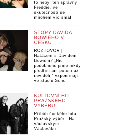
to nebyl ten správný
Freddie, ve
skutečnosti se
mnohem víc smál
STOPY DAVIDA
BOWIEHO V
ČESKU
ROZHOVOR |
Natáčení s Davidem
Bowiem? „Nic
podobného jsme nikdy
předtím ani potom už
neviděli,“ vzpomínají
ve studiu Sono
KULTOVNÍ HIT
PRAŽSKÉHO
VÝBĚRU
Příběh českého hitu:
Pražský výběr - Na
václavskym
Václaváku