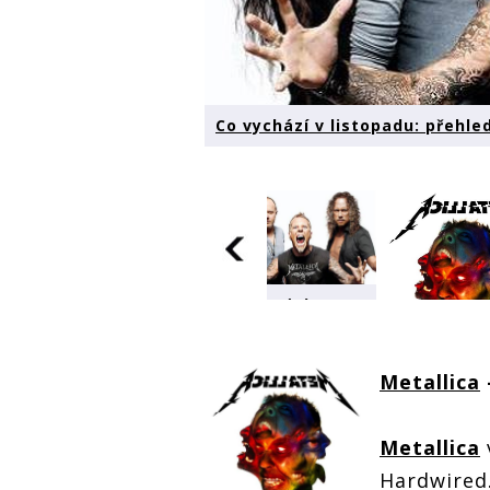
Co vychází v listopadu: přehle
Co vychází v
listopadu:
přehled novinek
Co vychází v
Metallica
Co vychází
listopadu:
listopadu:
přehled novinek
přehled no
k
Metallica
Hardwired.