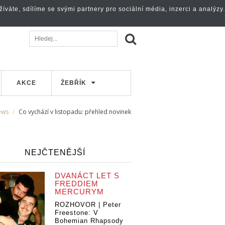
váte, sdílíme se svými partnery pro sociální média, inzerci a analýzy.
AKCE
ŽEBŘÍK
ews
Co vychází v listopadu: přehled novinek
NEJČTENĚJŠÍ
DVANÁCT LET S
FREDDIEM
MERCURYM
ROZHOVOR | Peter
Freestone: V
Bohemian Rhapsody