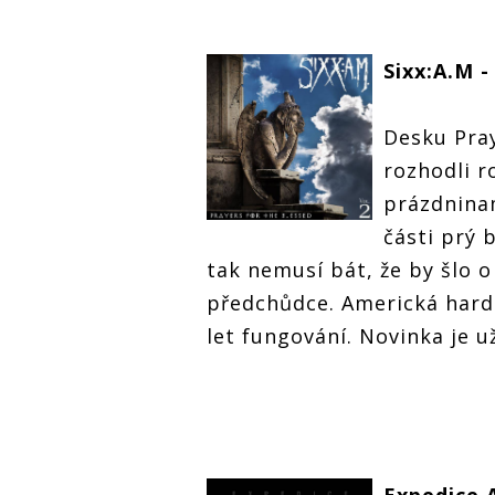
Sixx:A.M -
Desku Pray
rozhodli ro
prázdninam
části prý 
tak nemusí bát, že by šlo 
předchůdce. Americká hard-
let fungování. Novinka je u