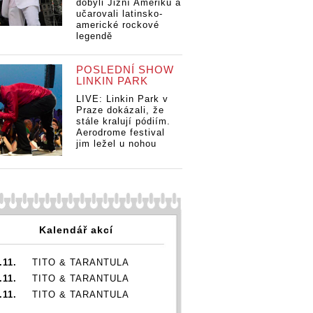
dobyli Jižní Ameriku a
učarovali latinsko-
americké rockové
legendě
POSLEDNÍ SHOW
LINKIN PARK
LIVE: Linkin Park v
Praze dokázali, že
stále kralují pódiím.
Aerodrome festival
jim ležel u nohou
Kalendář akcí
.11.
TITO & TARANTULA
.11.
TITO & TARANTULA
.11.
TITO & TARANTULA