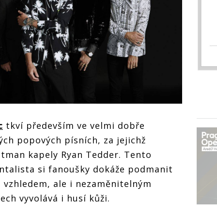
c
tkví především ve velmi dobře
h popových písních, za jejichž
ntman kapely Ryan Tedder. Tento
entalista si fanoušky dokáže podmanit
 vzhledem, ale i nezaměnitelným
ch vyvolává i husí kůži.