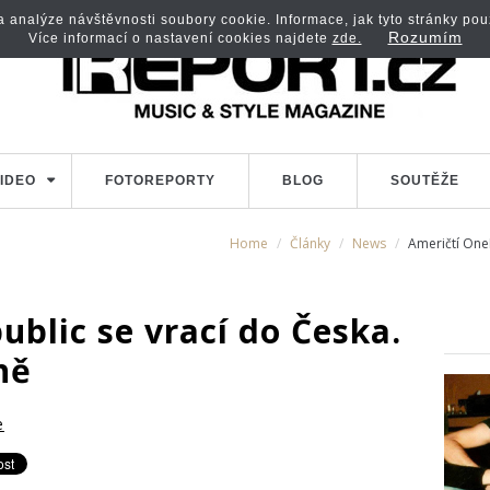
analýze návštěvnosti soubory cookie. Informace, jak tyto stránky použí
Rozumím
Více informací o nastavení cookies najdete
zde.
IDEO
FOTOREPORTY
BLOG
SOUTĚŽE
Home
Články
News
Američtí One
blic se vrací do Česka.
ně
e