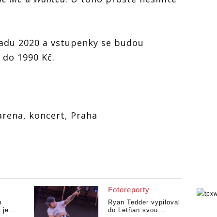
padu 2020 a vstupenky se budou
 do 1990 Kč.
arena, koncert, Praha
Fotoreporty
m
Ryan Tedder vypiloval
je...
do Letňan svou...