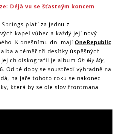
aze: Déjà vu se šťastným koncem
Springs platí za jednu z
vých kapel vůbec a každý její nový
rného. K dnešnímu dni mají
OneRepublic
 alba a téměř tři desítky úspěšných
 jejich diskografii je album
Oh My My
,
16. Od té doby se soustředí výhradně na
 zdá, na jaře tohoto roku se nakonec
ky, která by se dle slov frontmana