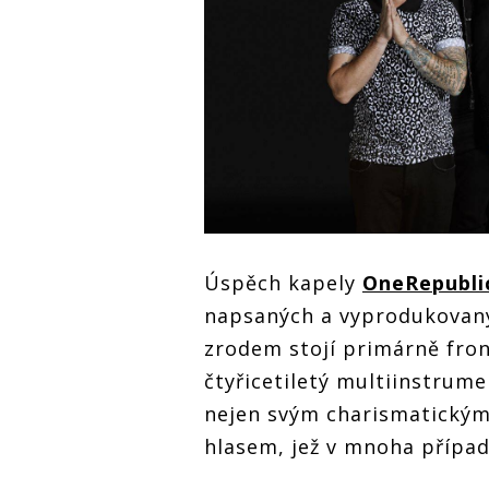
Úspěch kapely
OneRepubli
napsaných a vyprodukovanýc
zrodem stojí primárně fro
čtyřicetiletý multiinstrum
nejen svým charismatickým
hlasem, jež v mnoha případe