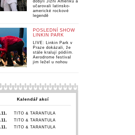
dobyli Jižní Ameriku a
učarovali latinsko-
americké rockové
legendě
POSLEDNÍ SHOW
LINKIN PARK
LIVE: Linkin Park v
Praze dokázali, že
stále kralují pódiím.
Aerodrome festival
jim ležel u nohou
Kalendář akcí
.11.
TITO & TARANTULA
.11.
TITO & TARANTULA
.11.
TITO & TARANTULA