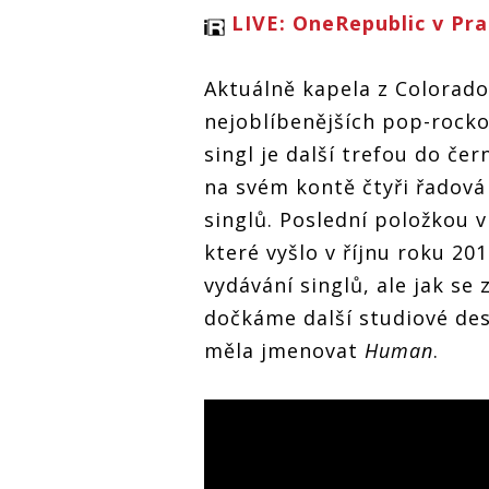
LIVE: OneRepublic v Pr
Aktuálně kapela z Colorado 
nejoblíbenějších pop-rocko
singl je další trefou do če
na svém kontě čtyři řadová
singlů. Poslední položkou v
které vyšlo v říjnu roku 20
vydávání singlů, ale jak se
dočkáme další studiové des
měla jmenovat
Human
.