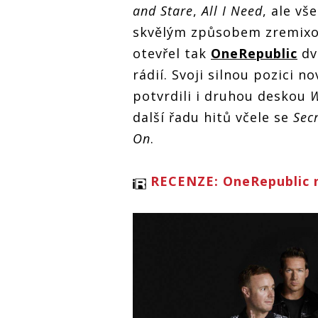
and Stare
,
All I Need
, ale vš
skvělým způsobem zremixo
otevřel tak
OneRepublic
dv
rádií. Svoji silnou pozici 
potvrdili i druhou deskou
W
další řadu hitů včele se
Sec
On
.
RECENZE: OneRepublic n