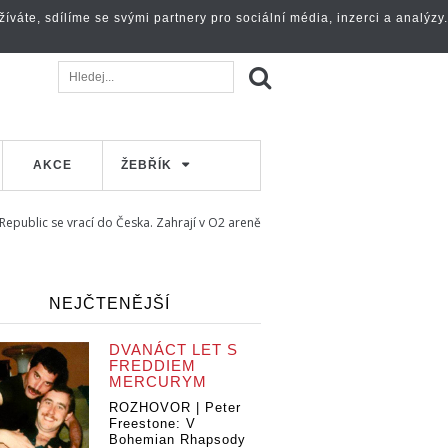
váte, sdílíme se svými partnery pro sociální média, inzerci a analýzy.
AKCE
ŽEBŘÍK
Republic se vrací do Česka. Zahrají v O2 areně
NEJČTENĚJŠÍ
DVANÁCT LET S
FREDDIEM
MERCURYM
ROZHOVOR | Peter
Freestone: V
Bohemian Rhapsody