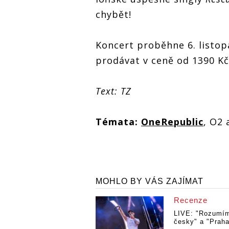
chybět!
Koncert proběhne 6. listo
prodávat v ceně od 1390 Kč
Text: TZ
Témata:
OneRepublic
, O2 
MOHLO BY VÁS ZAJÍMAT
Recenze
LIVE: "Rozumí
česky" a "Praha 