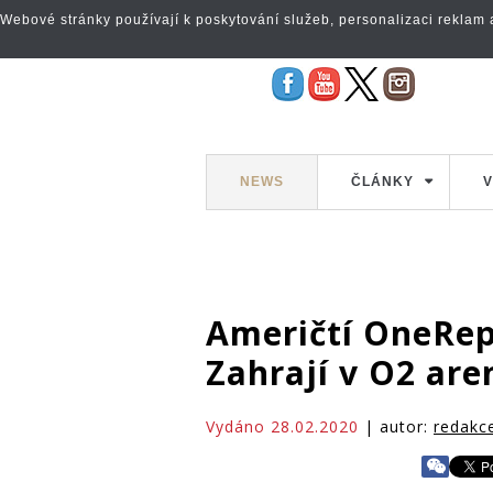
Webové stránky používají k poskytování služeb, personalizaci reklam a 
NEWS
ČLÁNKY
V
Američtí OneRepu
Zahrají v O2 are
Vydáno 28.02.2020
| autor:
redakc