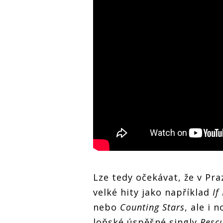
Lze tedy očekávat, že v Pr
velké hity jako například
If
nebo
Counting Stars
, ale i 
loňské úspěšné singly
Resc