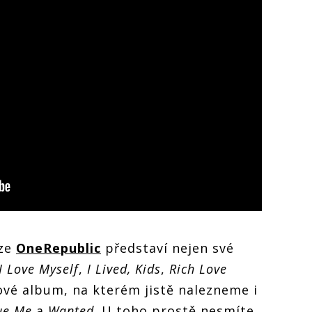
aze
OneRepublic
představí nejen své
 I Love Myself
,
I Lived, Kids
,
Rich Love
nové album, na kterém jistě nalezneme i
ue Me
a
Wanted
. U toho prostě nesmíte