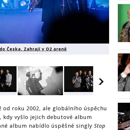
do Česka. Zahrají v O2 areně
Američtí
Američtí
Američt
c se
OneRepublic se
iž od roku 2002, ale globálního úspěchu
OneRepublic se
OneRep
ska.
vrací do Česka.
vrací do Česka.
vrací d
2
Zahrají v O2
i, kdy vyšlo jejich debutové album
Zahrají v O2
Zahrají
areně
areně
areně
ané album nabídlo úspěšné singly
Stop