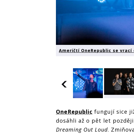
Američtí OneRepublic se vrací 
Američtí
Američtí
Američtí
OneRepublic se
OneRepubli
OneRepublic
fungují sice j
OneRepublic se
vrací do Česka.
vrací do Če
vrací do Česka.
Zahrají v O2
Zahrají v O
dosáhli až o pět let pozděj
Zahrají v O2
areně
areně
areně
Dreaming Out Loud
. Zmiňov