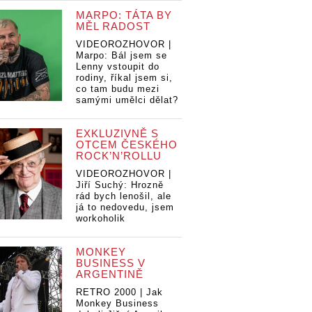
MARPO: TÁTA BY
MĚL RADOST
VIDEOROZHOVOR |
Marpo: Bál jsem se
Lenny vstoupit do
rodiny, říkal jsem si,
co tam budu mezi
samými umělci dělat?
EXKLUZIVNĚ S
OTCEM ČESKÉHO
ROCK’N’ROLLU
VIDEOROZHOVOR |
Jiří Suchý: Hrozně
rád bych lenošil, ale
já to nedovedu, jsem
workoholik
Američtí
Am
í
Američtí
OneRepublic se
On
MONKEY
ublic se
OneRepublic se
vrací do Česka.
vr
BUSINESS V
o Česka.
vrací do Česka.
Zahrají v O2
Za
ARGENTINĚ
 v O2
Zahrají v O2
areně
ar
RETRO 2000 | Jak
areně
Monkey Business