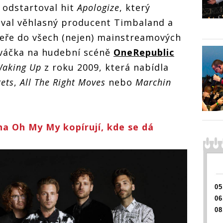
e odstartoval hit
Apologize
, který
val věhlasný producent Timbaland a
eře do všech (nejen) mainstreamových
nováčka na hudební scéně
OneRepublic
aking Up
z roku 2009, která nabídla
rets
,
All The Right Moves
nebo
Marchin
a Oh My My kopírují, kde se dá
05
06
08