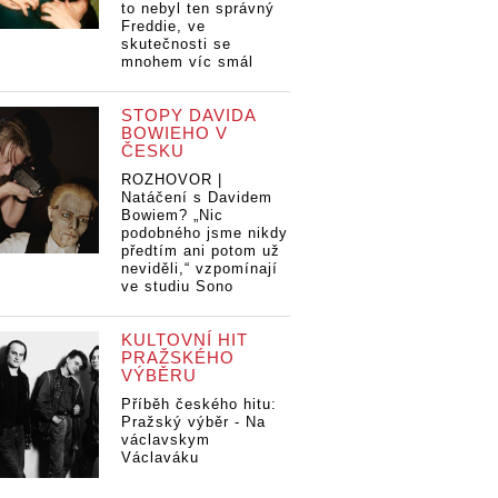
to nebyl ten správný
Freddie, ve
skutečnosti se
mnohem víc smál
STOPY DAVIDA
BOWIEHO V
ČESKU
ROZHOVOR |
Natáčení s Davidem
Bowiem? „Nic
podobného jsme nikdy
předtím ani potom už
neviděli,“ vzpomínají
ve studiu Sono
KULTOVNÍ HIT
PRAŽSKÉHO
VÝBĚRU
Příběh českého hitu:
Pražský výběr - Na
václavskym
Václaváku