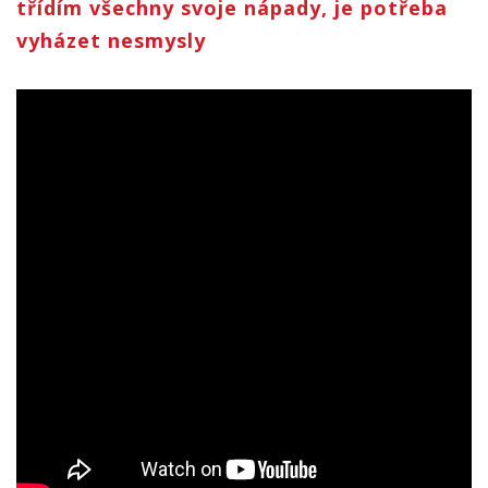
třídím všechny svoje nápady, je potřeba
vyházet nesmysly