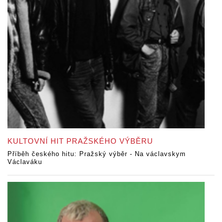
KULTOVNÍ HIT PRAŽSKÉHO VÝBĚRU
Příběh českého hitu: Pražský výběr - Na václavskym
Václaváku