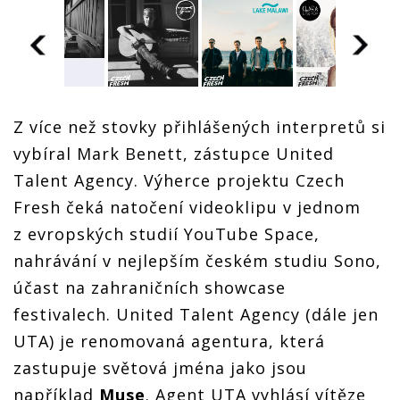
Vítěze
Czech
Vítěze
Vítěze
Vítěze
Fresh
Czech
Czech
Czech
vybere
Z více než stovky přihlášených interpretů si
Fresh
Fresh
Fresh
zahraniční
vybíral Mark Benett, zástupce United
vybere
vybere
vybere
agent na
í
zahraniční
zahraniční
zahraniční
Rock for
Talent Agency. Výherce projektu Czech
agent na
agent na
agent na
People.
Rock for
Rock for
Rock for
Šanci mají
Fresh čeká natočení videoklipu v jednom
People.
People.
People.
Klara And
z evropských studií YouTube Space,
Šanci mají
Šanci mají
Šanci mají
The Pop
Klara And
Klara And
Klara And
nebo
nahrávání v nejlepším českém studiu Sono,
The Pop
The Pop
The Pop
Thom
nebo
nebo
nebo
Artway
účast na zahraničních showcase
Thom
Thom
Thom
festivalech. United Talent Agency (dále jen
Artway
Artway
Artway
UTA) je renomovaná agentura, která
zastupuje světová jména jako jsou
například
Muse
. Agent UTA vyhlásí vítěze