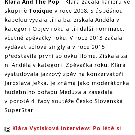
Klara And The Pop
- Klára začala kariéru ve
skupině
Toxique
v roce 2008. S úspěšnou
kapelou vydala tři alba, získala Anděla v
kategorii Objev roku a tři další nominace,
včetně zpěvačky roku. V roce 2013 začala
vydávat sólově singly a v roce 2015
představila první sólovku Home. Získala za
ni Anděla v kategorii Zpěvačka roku. Klára
vystudovala jazzový zpěv na konzervatoři
Jaroslava Ježka, je známá jako moderátorka
hudebního pořadu Medúza a zasedala
v porotě 4. řady soutěže Česko Slovenská
SuperStar.
Klára Vytisková interview: Po létě si