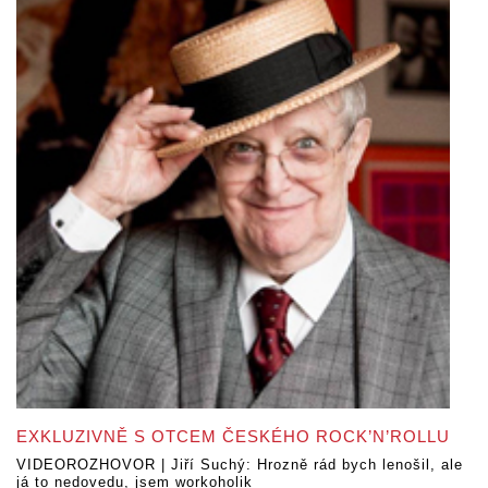
EXKLUZIVNĚ S OTCEM ČESKÉHO ROCK’N’ROLLU
VIDEOROZHOVOR | Jiří Suchý: Hrozně rád bych lenošil, ale
já to nedovedu, jsem workoholik