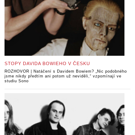
STOPY DAVIDA BOWIEHO V ČESKU
ROZHOVOR | Natáčení s Davidem Bowiem? „Nic podobného
jsme nikdy předtím ani potom už neviděli,“ vzpomínají ve
studiu Sono