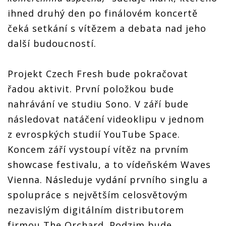
ihned druhý den po finálovém koncertě
čeká setkání s vítězem a debata nad jeho
další budoucností.
Projekt Czech Fresh bude pokračovat
řadou aktivit. První položkou bude
nahrávání ve studiu Sono. V září bude
následovat natáčení videoklipu v jednom
z evrospkých studií YouTube Space.
Koncem září vystoupí vítěz na prvním
showcase festivalu, a to vídeňském Waves
Vienna. Následuje vydání prvního singlu a
spolupráce s největším celosvětovým
nezavislým digitálním distributorem
firmou The Orchard. Podzim bude