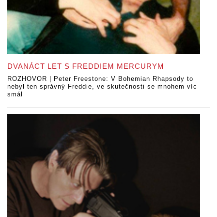
DVANÁCT LET S FREDDIEM MERCURYM
ROZHOVOR | Peter Freestone: V Bohemian Rhapsody to
nebyl ten správný Freddie, ve skutečnosti se mnohem víc
smál