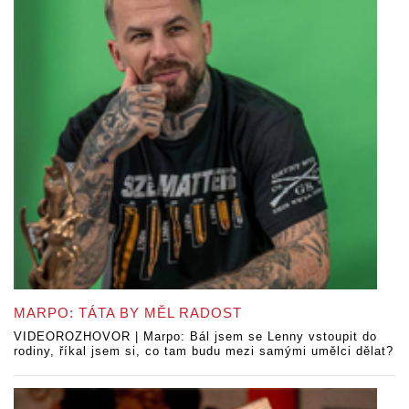
MARPO: TÁTA BY MĚL RADOST
VIDEOROZHOVOR | Marpo: Bál jsem se Lenny vstoupit do
rodiny, říkal jsem si, co tam budu mezi samými umělci dělat?