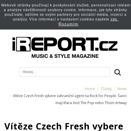
Webové stránky používají k poskytování služeb, personalizaci reklam
a analýze návštěvnosti soubory cookie. Informace, jak tyto stránky
používáte, sdílíme se svými partnery pro sociální média, inzerci a
analýzy. Více informací o nastavení cookies najdete
zde.
Rozumím
Home
Články
News
Vítěze Czech Fresh vybere zahraniční agent na Rock for People. Šanci
mají Klara And The Pop nebo Thom Artway
Vítěze Czech Fresh vybere