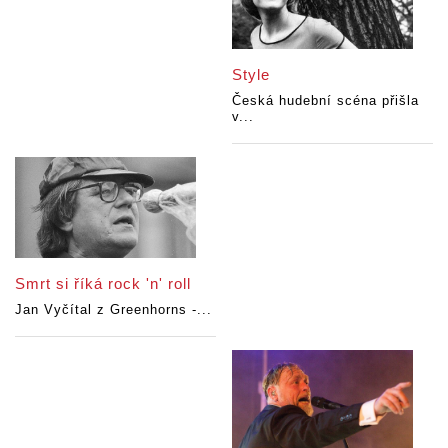
Style
Česká hudební scéna přišla
v...
Smrt si říká rock 'n' roll
Jan Vyčítal z Greenhorns -...