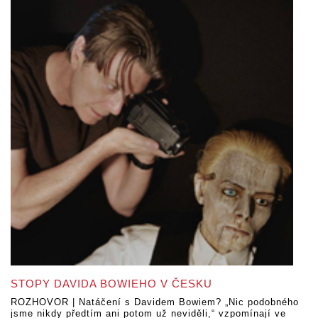
STOPY DAVIDA BOWIEHO V ČESKU
ROZHOVOR | Natáčení s Davidem Bowiem? „Nic podobného
jsme nikdy předtím ani potom už neviděli,“ vzpomínají ve