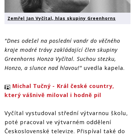
Zemřel Jan Vyčítal, hlas skupiny Greenhorns
"Dnes odešel na poslední vandr do věčného
kraje modré trávy zakládající člen skupiny
Greenhorns Honza Vyčítal. Suchou stezku,
Honzo, a slunce nad hlavou!"
uvedla kapela.
Michal Tučný - Král české country,
který vášnivě miloval i hodně pil
Vyčítal vystudoval střední výtvarnou školu,
poté pracoval ve výtvarném oddělení
Československé televize. Přispíval také do