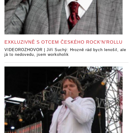
EXKLUZIVNĚ S OTCEM ČESKÉHO ROCK’N’ROLLU
VIDEOROZHOVOR | Jiří Suchý: Hrozně rád bych lenošil, ale
já to nedovedu, jsem workoholik