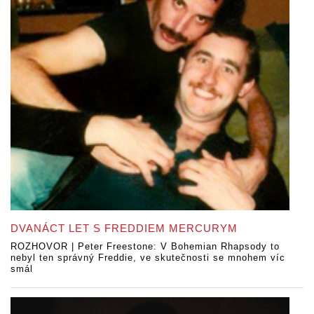
DVANÁCT LET S FREDDIEM MERCURYM
ROZHOVOR | Peter Freestone: V Bohemian Rhapsody to
nebyl ten správný Freddie, ve skutečnosti se mnohem víc
smál