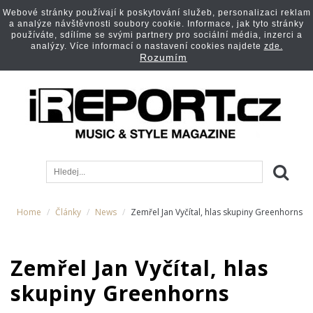
Webové stránky používají k poskytování služeb, personalizaci reklam
a analýze návštěvnosti soubory cookie. Informace, jak tyto stránky
používáte, sdílíme se svými partnery pro sociální média, inzerci a
analýzy. Více informací o nastavení cookies najdete
zde.
Rozumím
Home
Články
News
Zemřel Jan Vyčítal, hlas skupiny Greenhorns
Zemřel Jan Vyčítal, hlas
skupiny Greenhorns