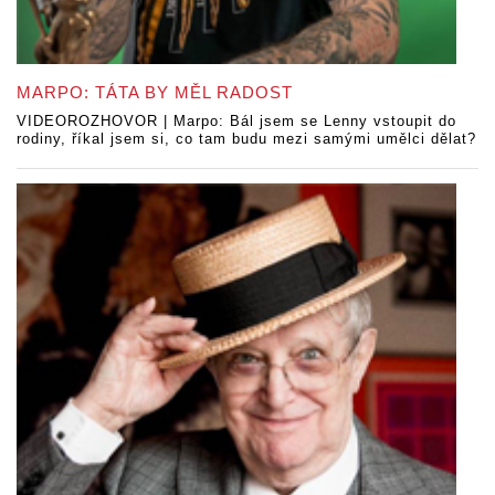
MARPO: TÁTA BY MĚL RADOST
VIDEOROZHOVOR | Marpo: Bál jsem se Lenny vstoupit do
rodiny, říkal jsem si, co tam budu mezi samými umělci dělat?