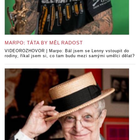
MARPO: TÁTA BY MĚL RADOST
VIDEOROZHOVOR | Marpo: Bál jsem se Lenny vstoupit do
rodiny, říkal jsem si, co tam budu mezi samými umělci dělat?