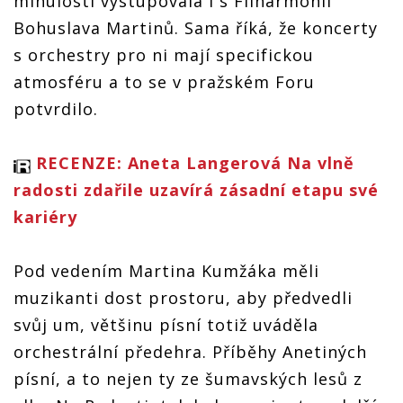
minulosti vystupovala i s Filharmonií
Bohuslava Martinů. Sama říká, že koncerty
s orchestry pro ni mají specifickou
atmosféru a to se v pražském Foru
potvrdilo.
RECENZE: Aneta Langerová Na vlně
radosti zdařile uzavírá zásadní etapu své
kariéry
Pod vedením Martina Kumžáka měli
muzikanti dost prostoru, aby předvedli
svůj um, většinu písní totiž uváděla
orchestrální předehra. Příběhy Anetiných
písní, a to nejen ty ze šumavských lesů z