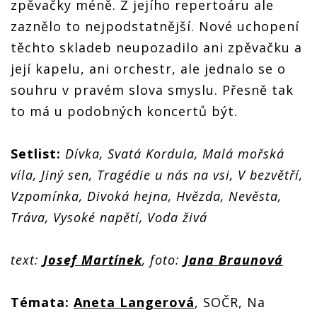
zpěvačky méně. Z jejího repertoáru ale
zaznělo to nejpodstatnější. Nové uchopení
těchto skladeb neupozadilo ani zpěvačku a
její kapelu, ani orchestr, ale jednalo se o
souhru v pravém slova smyslu. Přesně tak
to má u podobných koncertů být.
Setlist:
Dívka, Svatá Kordula, Malá mořská
víla, Jiný sen, Tragédie u nás na vsi, V bezvětří,
Vzpomínka, Divoká hejna, Hvězda, Nevěsta,
Tráva, Vysoké napětí, Voda živá
text:
Josef Martínek
, foto:
Jana Braunová
Témata:
Aneta Langerová
, SOČR, Na