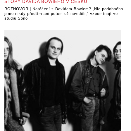
STOPY DAVIDA BOWIEHO V ČESKU
ROZHOVOR | Natáčení s Davidem Bowiem? „Nic podobného
jsme nikdy předtím ani potom už neviděli,“ vzpomínají ve
studiu Sono