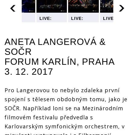
LIVE:
LIVE:
LIVE:
LIVE:
Aneta
Aneta
Aneta
Aneta
á
Langerová
Langerová
Langerová
Langerová
nechala
nechala
nechala
nechala
ANETA LANGEROVÁ
&
své písně
své písně
své písně
své písně
rozkvést v
rozkvést v
rozkvést v
rozkvést v
SOČR
u
doprovodu
doprovodu
doprovodu
doprovodu
kého
symfonického
symfonického
symfonického
symfonickéh
FORUM KARLÍN, PRAHA
orchestru
orchestru
orchestru
orchestru
3. 12. 2017
Pro Langerovou to nebylo zdaleka první
spojení s tělesem obdobným tomu, jako je
SOČR. Například loni se na Mezinárodním
filmovém festivalu předvedla s
Karlovarským symfonickým orchestrem, v