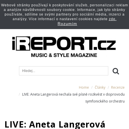
Webové stránky používají k poskytování služeb, personalizaci reklam
a analýze návštěvnosti soubory cookie. Informace, jak tyto stránky
používáte, sdílíme se svými partnery pro sociální média, inzerci a
analýzy. Více informací o nastavení cookies najdete
zde.
Rozumím
Home
Články
Recenze
LIVE: Aneta Langerová nechala své písně rozkvést v doprovodu
symfonického orchestru
LIVE: Aneta Langerová