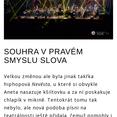
SOUHRA V PRAVÉM
SMYSLU SLOVA
Velkou změnou ale byla jinak takřka
hiphopová
Nevěsta
, u které si obvykle
Aneta nasazuje kšiltovku a za ní poskakuje
chlapík v mikině. Tentokrát tomu tak
nebylo, ale nová podoba písni na
teatrálnosti ještě přidala, čemuž pomohly i