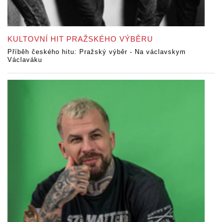
KULTOVNÍ HIT PRAŽSKÉHO VÝBĚRU
Příběh českého hitu: Pražský výběr - Na václavskym
Václaváku