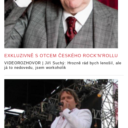
EXKLUZIVNĚ S OTCEM ČESKÉHO ROCK’N’ROLLU
VIDEOROZHOVOR | Jiří Suchý: Hrozně rád bych lenošil, ale
já to nedovedu, jsem workoholik