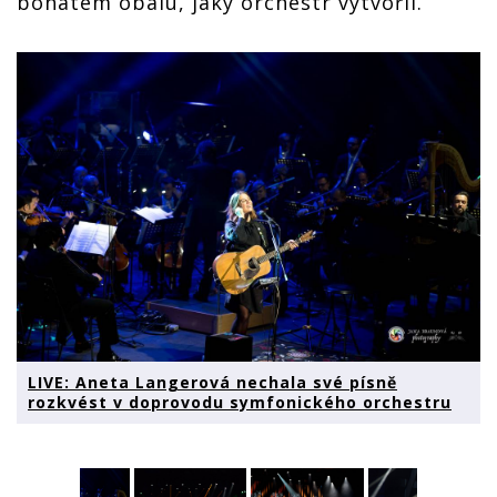
bohatém obalu, jaký orchestr vytvořil.
LIVE: Aneta Langerová nechala své písně
rozkvést v doprovodu symfonického orchestru