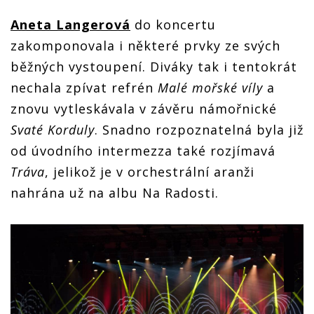
Aneta Langerová
do koncertu
zakomponovala i některé prvky ze svých
běžných vystoupení. Diváky tak i tentokrát
nechala zpívat refrén
Malé mořské víly
a
znovu vytleskávala v závěru námořnické
Svaté Korduly
. Snadno rozpoznatelná byla již
od úvodního intermezza také rozjímavá
Tráva
, jelikož je v orchestrální aranži
nahrána už na albu Na Radosti.