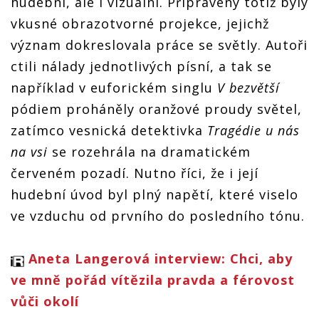
hudební, ale i vizuální. Připraveny totiž byly
vkusné obrazotvorné projekce, jejichž
význam dokreslovala práce se světly. Autoři
ctili nálady jednotlivých písní, a tak se
například v euforickém singlu
V bezvětší
pódiem proháněly oranžové proudy světel,
zatímco vesnická detektivka
Tragédie u nás
na vsi
se rozehrála na dramatickém
červeném pozadí. Nutno říci, že i její
hudební úvod byl plný napětí, které viselo
ve vzduchu od prvního do posledního tónu.
Aneta Langerová interview: Chci, aby
ve mně pořád vítězila pravda a férovost
vůči okolí