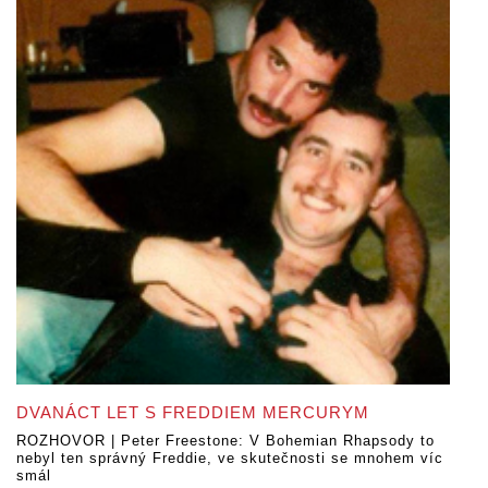
DVANÁCT LET S FREDDIEM MERCURYM
ROZHOVOR | Peter Freestone: V Bohemian Rhapsody to
nebyl ten správný Freddie, ve skutečnosti se mnohem víc
smál