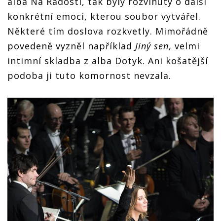
alba Na Radosti, tak byly rozvinuty o další
konkrétní emoci, kterou soubor vytvářel.
Některé tím doslova rozkvetly. Mimořádně
povedeně vyzněl například
Jiný sen
, velmi
intimní skladba z alba Dotyk. Ani košatější
podoba ji tuto komornost nevzala.