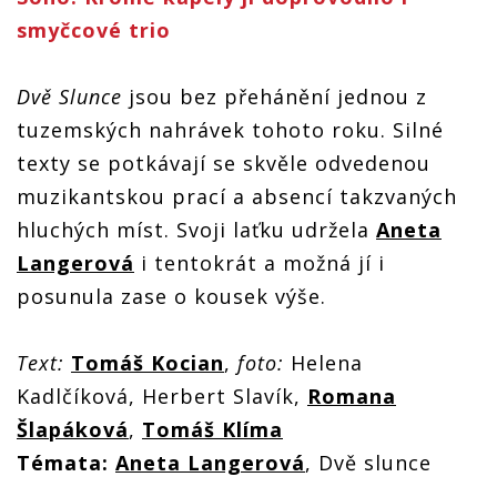
smyčcové trio
Dvě Slunce
jsou bez přehánění jednou z
tuzemských nahrávek tohoto roku. Silné
texty se potkávají se skvěle odvedenou
muzikantskou prací a absencí takzvaných
hluchých míst. Svoji laťku udržela
Aneta
Langerová
i tentokrát a možná jí i
posunula zase o kousek výše.
Text:
Tomáš Kocian
,
foto:
Helena
Kadlčíková, Herbert Slavík,
Romana
Šlapáková
,
Tomáš Klíma
Témata:
Aneta Langerová
, Dvě slunce