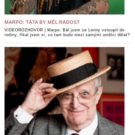
MARPO: TÁTA BY MĚL RADOST
VIDEOROZHOVOR | Marpo: Bál jsem se Lenny vstoupit do
rodiny, říkal jsem si, co tam budu mezi samými umělci dělat?