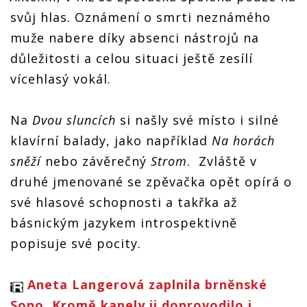
svůj hlas. Oznámení o smrti neznámého
muže nabere díky absenci nástrojů na
důležitosti a celou situaci ještě zesílí
vícehlasý vokál.
Na
Dvou sluncích
si našly své místo i silné
klavírní balady, jako například
Na horách
sněží
nebo závěrečný
Strom
. Zvláště v
druhé jmenované se zpěvačka opět opírá o
své hlasové schopnosti a takřka až
básnickým jazykem introspektivně
popisuje své pocity.
Aneta Langerová zaplnila brněnské
Sono. Kromě kapely ji doprovodilo i