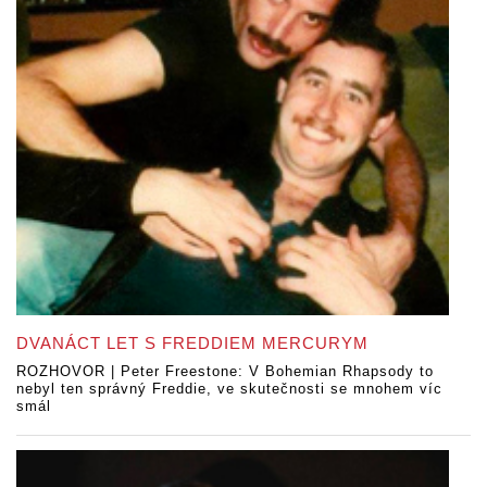
DVANÁCT LET S FREDDIEM MERCURYM
ROZHOVOR | Peter Freestone: V Bohemian Rhapsody to
nebyl ten správný Freddie, ve skutečnosti se mnohem víc
smál