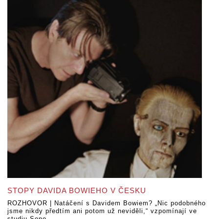
STOPY DAVIDA BOWIEHO V ČESKU
ROZHOVOR | Natáčení s Davidem Bowiem? „Nic podobného
jsme nikdy předtím ani potom už neviděli,“ vzpomínají ve
studiu Sono