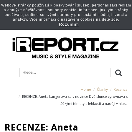
Webové stránky používají k poskytování služeb, personalizaci reklam
a analýze návštěvnosti soubory cookie. Informace, jak tyto stránky
používáte, sdílíme se svými partnery pro sociální média, inzerci a
analýzy. Více informací o nastavení cookies najdete
zde.
Rozumím
Home
Články
Recenze
RECENZE: Aneta Langerová se v novince Dvě slunce vyrovnává s
těžkými tématy s lehkostí a nadějí v hlase
RECENZE: Aneta