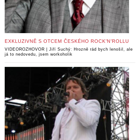
EXKLUZIVNĚ S OTCEM ČESKÉHO ROCK’N’ROLLU
VIDEOROZHOVOR | Jiří Suchý: Hrozně rád bych lenošil, ale
já to nedovedu, jsem workoholik