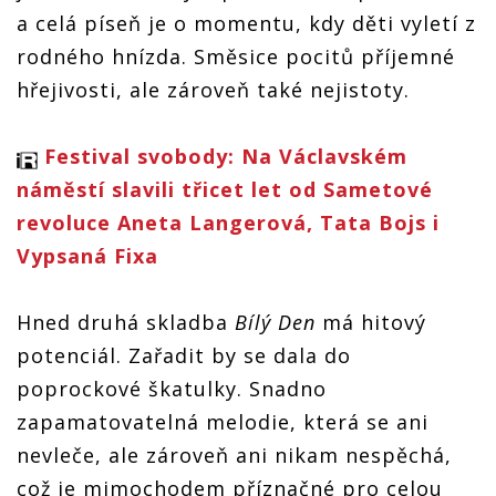
a celá píseň je o momentu, kdy děti vyletí z
rodného hnízda. Směsice pocitů příjemné
hřejivosti, ale zároveň také nejistoty.
Festival svobody: Na Václavském
náměstí slavili třicet let od Sametové
revoluce Aneta Langerová, Tata Bojs i
Vypsaná Fixa
Hned druhá skladba
Bílý Den
má hitový
potenciál. Zařadit by se dala do
poprockové škatulky. Snadno
zapamatovatelná melodie, která se ani
nevleče, ale zároveň ani nikam nespěchá,
což je mimochodem příznačné pro celou