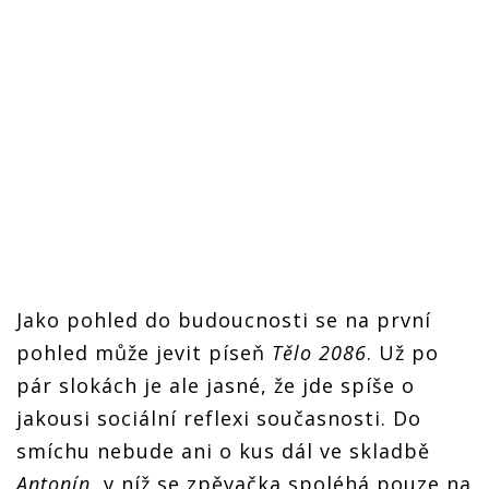
Jako pohled do budoucnosti se na první
pohled může jevit píseň
Tělo 2086
. Už po
pár slokách je ale jasné, že jde spíše o
jakousi sociální reflexi současnosti. Do
smíchu nebude ani o kus dál ve skladbě
Antonín
, v níž se zpěvačka spoléhá pouze na