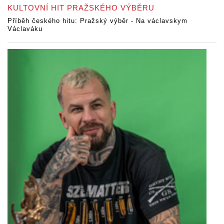
KULTOVNÍ HIT PRAŽSKÉHO VÝBĚRU
Příběh českého hitu: Pražský výběr - Na václavskym
Václaváku