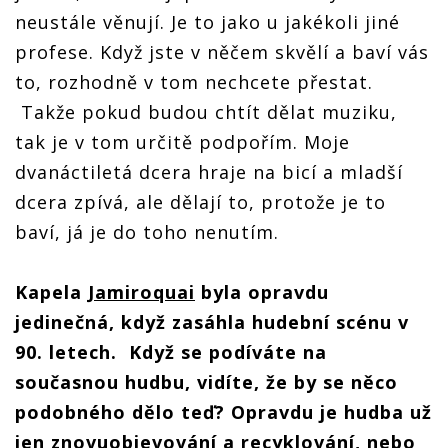
neustále věnují. Je to jako u jakékoli jiné
profese. Když jste v něčem skvělí a baví vás
to, rozhodně v tom nechcete přestat.
Takže pokud budou chtít dělat muziku,
tak je v tom určitě podpořím. Moje
dvanáctiletá dcera hraje na bicí a mladší
dcera zpívá, ale dělají to, protože je to
baví, já je do toho nenutím.
Kapela
Jamiroquai
byla opravdu
jedinečná, když zasáhla hudební scénu v
90. letech. Když se podíváte na
současnou hudbu, vidíte, že by se něco
podobného dělo teď? Opravdu je hudba už
jen znovuobjevování a recyklování, nebo