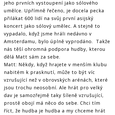
jeho prvních vystoupení jako sólového
umělce. Upřímně řečeno, je docela pecka
přilákat 600 lidí na svůj první asijský
koncert jako sólový umělec. A stejně to
vypadalo, když jsme hráli nedávno v
Amsterdamu, bylo úplně vyprodáno. Takže
nás těší ohromná podpora hudby, kterou
dělá Matt sám za sebe.
Matt: Někdy, když hrajete v menším klubu
nabitém k prasknutí, může to být víc
vzrušující než v obrovských arénách, které
jsou trochu neosobní. Ale hrát pro velký
dav je samozřejmě taky šíleně vzrušující,
prostě obojí má něco do sebe. Chci tím
říct, že hudba je hudba a my chceme hrát