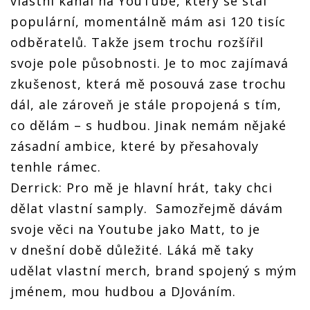
vlastní kanál na YouTube, který se stal
populární, momentálně mám asi 120 tisíc
odběratelů. Takže jsem trochu rozšířil
svoje pole působnosti. Je to moc zajímavá
zkušenost, která mě posouvá zase trochu
dál, ale zároveň je stále propojená s tím,
co dělám – s hudbou. Jinak nemám nějaké
zásadní ambice, které by přesahovaly
tenhle rámec.
Derrick: Pro mě je hlavní hrát, taky chci
dělat vlastní samply. Samozřejmě dávám
svoje věci na Youtube jako Matt, to je
v dnešní době důležité. Láká mě taky
udělat vlastní merch, brand spojený s mým
jménem, mou hudbou a DJováním.