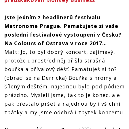
předskakovali Monkey Business
Jste jedním z headlinerů festivalu
Metronome Prague.
Pamatujete si vaše
poslední festivalové vystoupení v Česku?
Na Colours of Ostrava v roce 2017…
Matt: Jo, to byl dobrý koncert, zajímavý,
protože uprostřed něj přišla strašná
bouřka a přívalový déšť. Pamatuješ si to?
(obrací se na Derricka) Bouřka s hromy a
šíleným deštěm, najednou bylo pod pódiem
prázdno. Mysleli jsme, tak to je konec, ale
pak přestalo pršet a najednou byli všichni
zpátky a my jsme odehráli zbytek koncertu.