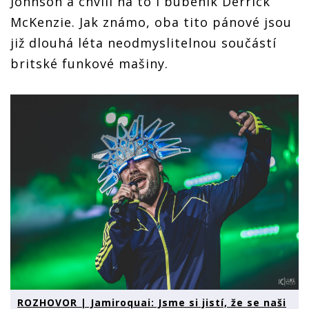
Johnson a chvíli na to i bubeník Derrick
McKenzie. Jak známo, oba tito pánové jsou
již dlouhá léta neodmyslitelnou součástí
britské funkové mašiny.
ROZHOVOR | Jamiroquai: Jsme si jistí, že se naši