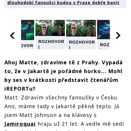
dlouhodobí fanoušci budou v Praze dobře bavit
R
ROZHOVOR
ROZHOVOR
ROZHOVOR
ROZHOVOR
|
|
|
|
i:
Jamiroquai:
Jamiroquai:
Jamiroquai:
Jamiroquai:
Jsme si
Jsme si
Jsme si
Ahoj Matte, zdravíme tě z Prahy. Vypadá
Jsme si
jistí, že se
jistí, že se
jistí, že se
jistí, že se
naši
naši
to, že v Jakartě je pořádné horko... Mohl
naši
naši
bí
dlouhodobí
dlouhodobí
dlouhodobí
dlouhodobí
fanoušci
by ses v krátkosti představit čtenářům
fanoušci
fanoušci
fanoušci
budou v
budou v
budou v
iREPORTu?
budou v
Praze
Praze
Praze
Praze
dobře
dobře
Matt: Zdravím všechny fanoušky v Česku.
dobře
dobře
bavit
bavit
bavit
bavit
Ano, máme tady v Jakartě pěkně teplo. Já
jsem Matt Johnson a na klávesy s
Jamiroquai
hraju už 21 let. A vedle mě sedí