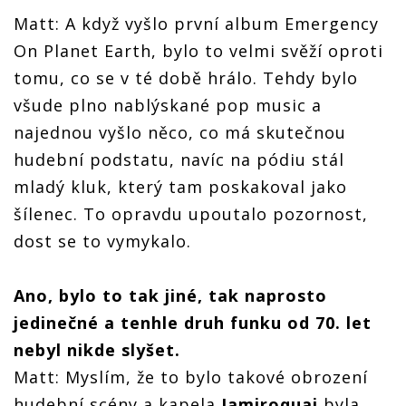
Matt: A když vyšlo první album Emergency
On Planet Earth, bylo to velmi svěží oproti
tomu, co se v té době hrálo. Tehdy bylo
všude plno nablýskané pop music a
najednou vyšlo něco, co má skutečnou
hudební podstatu, navíc na pódiu stál
mladý kluk, který tam poskakoval jako
šílenec. To opravdu upoutalo pozornost,
dost se to vymykalo.
Ano, bylo to tak jiné, tak naprosto
jedinečné a tenhle druh funku od 70. let
nebyl nikde slyšet.
Matt: Myslím, že to bylo takové obrození
hudební scény a kapela
Jamiroquai
byla