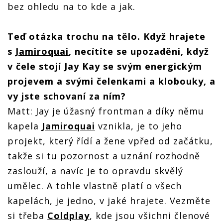
bez ohledu na to kde a jak.
Teď otázka trochu na tělo. Když hrajete
s
Jamiroquai
, necítíte se upozaděni, když
v čele stojí Jay Kay se svým energickým
projevem a svými čelenkami a klobouky, a
vy jste schovaní za ním?
Matt: Jay je úžasný frontman a díky němu
kapela
Jamiroquai
vznikla, je to jeho
projekt, který řídí a žene vpřed od začátku,
takže si tu pozornost a uznání rozhodně
zaslouží, a navíc je to opravdu skvělý
umělec. A tohle vlastně platí o všech
kapelách, je jedno, v jaké hrajete. Vezměte
si třeba
Coldplay
, kde jsou všichni členové