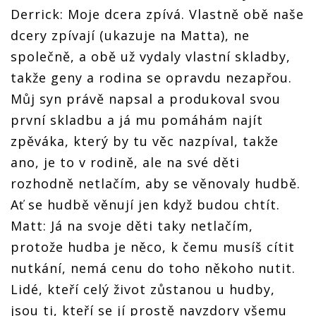
Derrick: Moje dcera zpívá. Vlastně obě naše
dcery zpívají (ukazuje na Matta), ne
společně, a obě už vydaly vlastní skladby,
takže geny a rodina se opravdu nezapřou.
Můj syn právě napsal a produkoval svou
první skladbu a já mu pomáhám najít
zpěváka, který by tu věc nazpíval, takže
ano, je to v rodině, ale na své děti
rozhodně netlačím, aby se věnovaly hudbě.
Ať se hudbě věnují jen když budou chtít.
Matt: Já na svoje děti taky netlačím,
protože hudba je něco, k čemu musíš cítit
nutkání, nemá cenu do toho někoho nutit.
Lidé, kteří celý život zůstanou u hudby,
jsou ti, kteří se jí prostě navzdory všemu