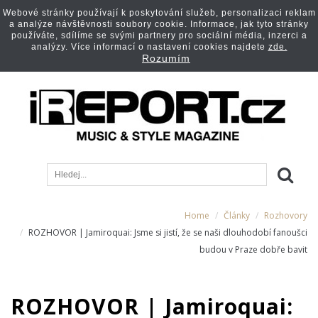
Webové stránky používají k poskytování služeb, personalizaci reklam
a analýze návštěvnosti soubory cookie. Informace, jak tyto stránky
používáte, sdílíme se svými partnery pro sociální média, inzerci a
analýzy. Více informací o nastavení cookies najdete
zde.
Rozumím
Home
Články
Rozhovory
ROZHOVOR | Jamiroquai: Jsme si jistí, že se naši dlouhodobí fanoušci
budou v Praze dobře bavit
ROZHOVOR | Jamiroquai: