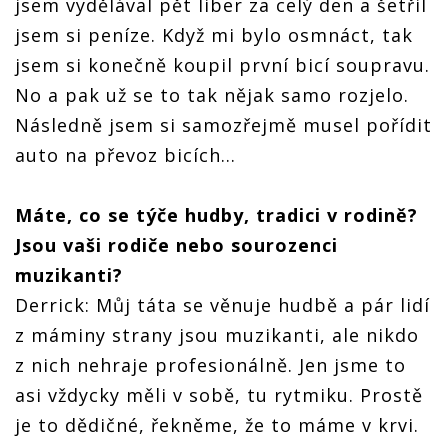
jsem vydělával pět liber za celý den a šetřil
jsem si peníze. Když mi bylo osmnáct, tak
jsem si konečně koupil první bicí soupravu.
No a pak už se to tak nějak samo rozjelo.
Následně jsem si samozřejmě musel pořídit
auto na převoz bicích…
Máte, co se týče hudby, tradici v rodině?
Jsou vaši rodiče nebo sourozenci
muzikanti?
Derrick: Můj táta se věnuje hudbě a pár lidí
z máminy strany jsou muzikanti, ale nikdo
z nich nehraje profesionálně. Jen jsme to
asi vždycky měli v sobě, tu rytmiku. Prostě
je to dědičné, řekněme, že to máme v krvi.