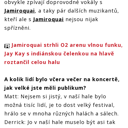
obvykle zpívají doprovodné vokály s
Jamiroquai
, a taky pár dalších muzikantů,
kteří ale s
Jamiroquai
nejsou nijak
spřízněni.
Jamiroquai strhli O2 arenu vlnou funku,
Jay Kay s indiánskou čelenkou na hlavě
roztančil celou halu
A kolik lidí bylo včera večer na koncertě,
jak velké jste měli publikum?
Matt: Nejsem si jistý, v naší hale bylo
možná tisíc lidí, je to dost velký festival,
hrálo se v mnoha různých halách a sálech.
Derrick: Jo v naší hale muselo být asi tak