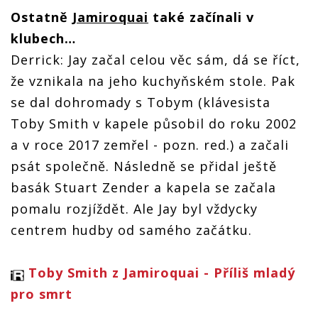
Ostatně
Jamiroquai
také začínali v
klubech…
Derrick: Jay začal celou věc sám, dá se říct,
že vznikala na jeho kuchyňském stole. Pak
se dal dohromady s Tobym (klávesista
Toby Smith v kapele působil do roku 2002
a v roce 2017 zemřel - pozn. red.) a začali
psát společně. Následně se přidal ještě
basák Stuart Zender a kapela se začala
pomalu rozjíždět. Ale Jay byl vždycky
centrem hudby od samého začátku.
Toby Smith z Jamiroquai - Příliš mladý
pro smrt