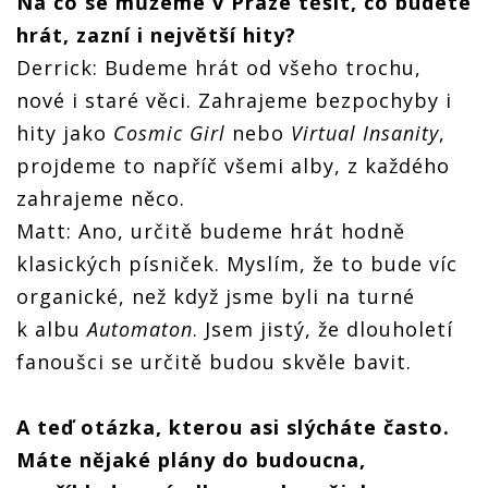
Na co se můžeme v Praze těšit, co budete
hrát, zazní i největší hity?
Derrick: Budeme hrát od všeho trochu,
nové i staré věci. Zahrajeme bezpochyby i
hity jako
Cosmic Girl
nebo
Virtual Insanity
,
projdeme to napříč všemi alby, z každého
zahrajeme něco.
Matt: Ano, určitě budeme hrát hodně
klasických písniček. Myslím, že to bude víc
organické, než když jsme byli na turné
k albu
Automaton
. Jsem jistý, že dlouholetí
fanoušci se určitě budou skvěle bavit.
A teď otázka, kterou asi slýcháte často.
Máte nějaké plány do budoucna,