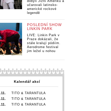
dobyli Jižní Ameriku a
učarovali latinsko-
americké rockové
legendě
POSLEDNÍ SHOW
LINKIN PARK
LIVE: Linkin Park v
Praze dokázali, že
stále kralují pódiím.
Aerodrome festival
jim ležel u nohou
Kalendář akcí
.11.
TITO & TARANTULA
.11.
TITO & TARANTULA
.11.
TITO & TARANTULA