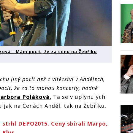
ová - Mám pocit, že za cenu na Žebříku
hu jiný pocit než z vítězství v Andělech,
pocit, že za to mohou koncerty, hodně
arbora Poláková.
Ta se v uplynulých
 jak na Cenách Anděl, tak na Žebříku.
 strhl DEPO2015. Ceny sbírali Marpo,
 Klus