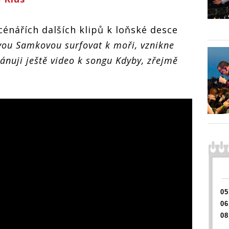
énářích dalších klipů k loňské desce
vou Samkovou surfovat k moři, vznikne
lánuji ještě video k songu Kdyby, zřejmě
05
06
08