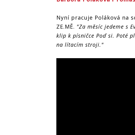
Nyní pracuje Poláková na sc
ZE.MĚ.
"Za měsíc jedeme s E
klip k písničce Poď si. Poté p
na lítacím stroji."