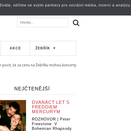
váte, sdílíme se svými partnery pro sociální média, inzerci a analýzy.
AKCE
ŽEBŘÍK
ocit, že za cenu na Žebříku mohou koncerty
NEJČTENĚJŠÍ
DVANÁCT LET S
FREDDIEM
MERCURYM
ROZHOVOR | Peter
Freestone: V
Bohemian Rhapsody