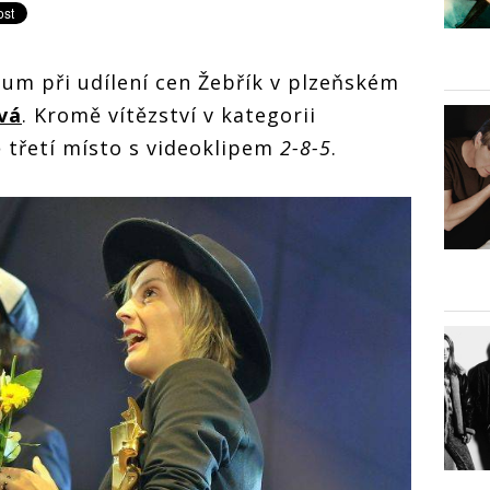
um při udílení cen Žebřík v plzeňském
vá
. Kromě vítězství v kategorii
ě třetí místo s videoklipem
2-8-5
.