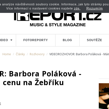
analýze návštěvnosti soubory cookie. Informace, jak tyto stránky použí
Rozumím
Více informací o nastavení cookies najdete
zde.
IDEO
FOTOREPORTY
BLOG
SOUTĚŽE
Home
Články
Rozhovory
VIDEOROZHOVOR: Barbora Poláková - Mám p
 Barbora Poláková -
a cenu na Žebříku
e