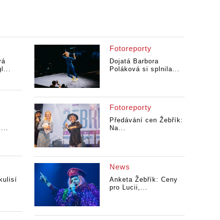
Fotoreporty
vá
Dojatá Barbora
l...
Poláková si splnila...
Fotoreporty
Předávání cen Žebřík:
...
Na...
News
kulisí
Anketa Žebřík: Ceny
pro Lucii,...