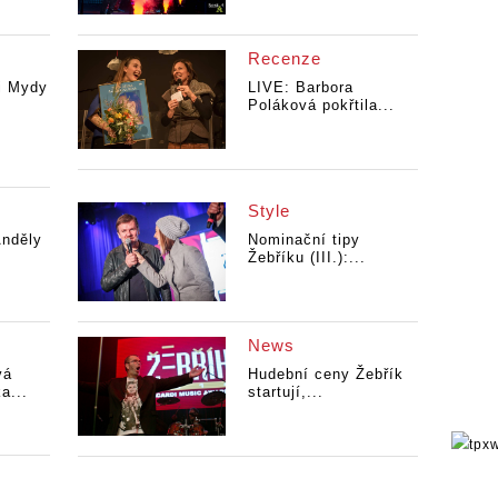
Recenze
li Mydy
LIVE: Barbora
Poláková pokřtila...
Style
nděly
Nominační tipy
Žebříku (III.):...
News
vá
Hudební ceny Žebřík
a...
startují,...