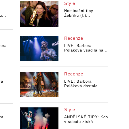
Style
u
Nominační tipy
u...
Žebříku (I.):...
Recenze
ora
LIVE: Barbora
Poláková vsadila na...
Recenze
vá
LIVE: Barbora
Poláková dostala...
Style
ra
ANDĚLSKÉ TIPY: Kdo
v sobotu získá...