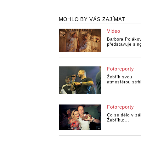
MOHLO BY VÁS ZAJÍMAT
Video
Barbora Poláko
představuje sing
Fotoreporty
Žebřík svou
atmosférou strhl
Fotoreporty
Co se dělo v zá
Žebříku:...