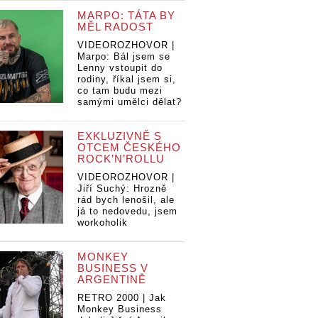
MARPO: TÁTA BY
MĚL RADOST
VIDEOROZHOVOR |
Marpo: Bál jsem se
Lenny vstoupit do
rodiny, říkal jsem si,
co tam budu mezi
samými umělci dělat?
EXKLUZIVNĚ S
OTCEM ČESKÉHO
ROCK’N’ROLLU
VIDEOROZHOVOR |
Jiří Suchý: Hrozně
rád bych lenošil, ale
já to nedovedu, jsem
workoholik
MONKEY
BUSINESS V
ARGENTINĚ
RETRO 2000 | Jak
Monkey Business