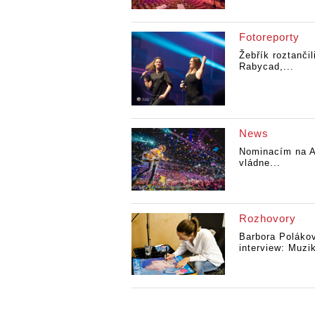
Fotoreporty
Žebřík roztanči
Rabycad,...
News
Nominacím na A
vládne...
Rozhovory
Barbora Poláko
interview: Muzik