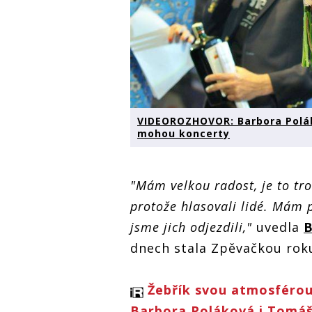
VIDEOROZHOVOR: Barbora Polák
mohou koncerty
"Mám velkou radost, je to troc
protože hlasovali lidé. Mám 
jsme jich odjezdili,"
uvedla
B
dnech stala Zpěvačkou roku
Žebřík svou atmosférou
Barbora Poláková i Tomáš