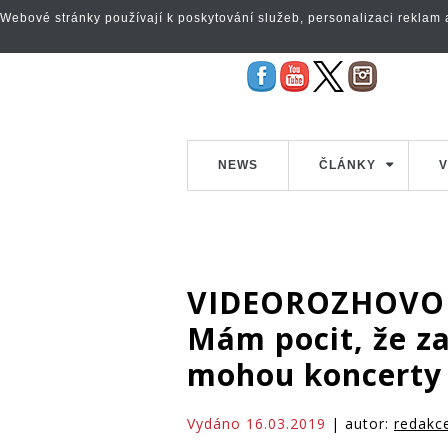
Webové stránky používají k poskytování služeb, personalizaci reklam a 
NEWS
ČLÁNKY
V
VIDEOROZHOVOR:
Mám pocit, že z
mohou koncerty
Vydáno 16.03.2019
| autor:
redakc