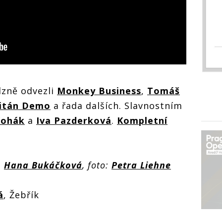
lzně odvezli
Monkey Business
,
Tomáš
itán Demo
a řada dalších. Slavnostním
Kohák
a
Iva Pazderková
.
Kompletní
:
Hana Bukáčková
, foto:
Petra Liehne
á
, Žebřík