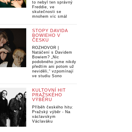
to nebyl ten správný
Freddie, ve
skutečnosti se
mnohem víc smál
STOPY DAVIDA
BOWIEHO V
ČESKU
ROZHOVOR |
Natáčení s Davidem
Bowiem? „Nic
podobného jsme nikdy
předtím ani potom už
neviděli,“ vzpomínají
ve studiu Sono
KULTOVNÍ HIT
PRAŽSKÉHO
VÝBĚRU
Příběh českého hitu:
Pražský výběr - Na
václavskym
Václaváku