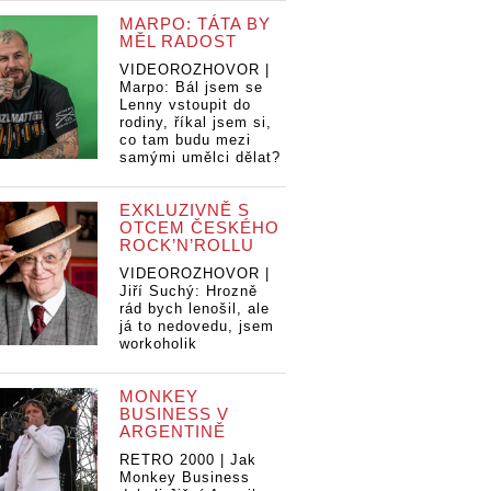
MARPO: TÁTA BY
MĚL RADOST
VIDEOROZHOVOR |
Marpo: Bál jsem se
Lenny vstoupit do
rodiny, říkal jsem si,
co tam budu mezi
samými umělci dělat?
EXKLUZIVNĚ S
OTCEM ČESKÉHO
ROCK’N’ROLLU
VIDEOROZHOVOR |
Jiří Suchý: Hrozně
rád bych lenošil, ale
já to nedovedu, jsem
workoholik
MONKEY
BUSINESS V
ARGENTINĚ
RETRO 2000 | Jak
RECENZE:
RE
Monkey Business
Barbora
Ba