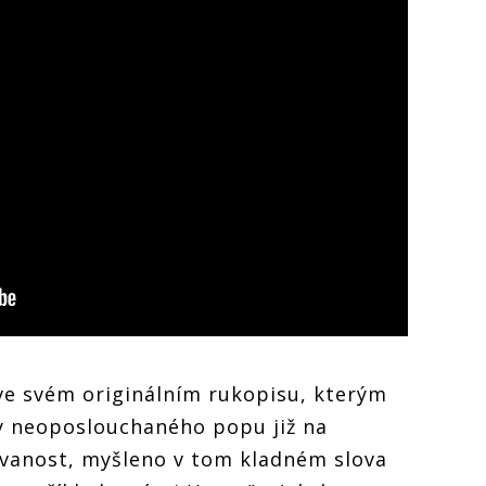
ve svém originálním rukopisu, kterým
ny neoposlouchaného popu již na
ovanost, myšleno v tom kladném slova