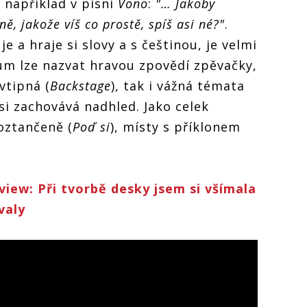
i například v písni
Vono
:
"… Jakoby
ně, jakože víš co prostě, spíš asi né?"
.
je a hraje si slovy a s češtinou, je velmi
bum lze nazvat hravou zpovědí zpěvačky,
vtipná (
Backstage
), tak i vážná témata
 si zachovává nadhled. Jako celek
oztančeně (
Poď si
), místy s příklonem
iew: Při tvorbě desky jsem si všímala
valy