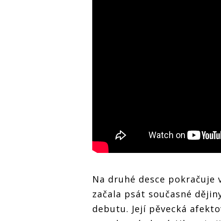
Na druhé desce pokračuje 
začala psát současné ději
debutu. Její pěvecká afekt