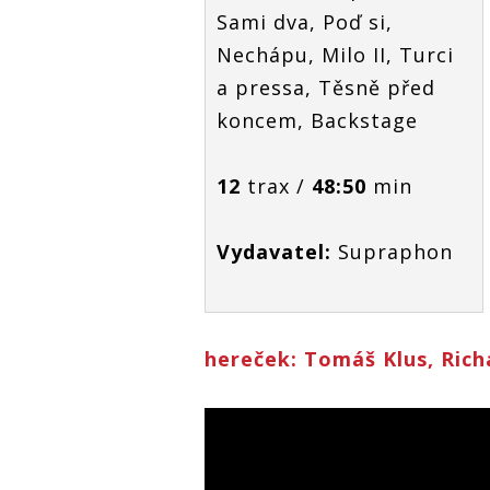
Sami dva, Poď si,
Nechápu, Milo II, Turci
a pressa, Těsně před
koncem, Backstage
12
trax /
48:50
min
Vydavatel:
Supraphon
hereček: Tomáš Klus, Rich