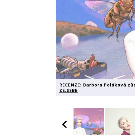
RECENZE: Barbora Poláková zůs
ZE.SEBE
RECENZE:
Barbora