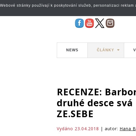
Webové stránky používají k poskytování služeb, personalizaci reklam a 
NEWS
ČLÁNKY
V
RECENZE: Barbor
druhé desce svá 
ZE.SEBE
Vydáno 23.04.2018
| autor:
Hana B