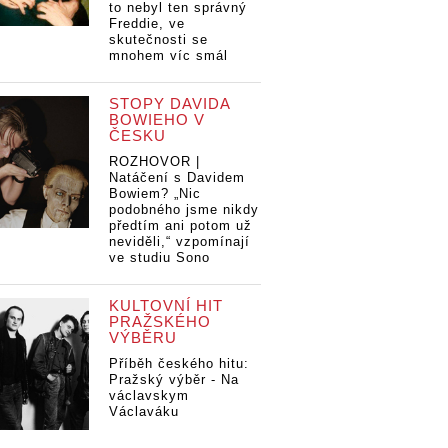
to nebyl ten správný
Freddie, ve
skutečnosti se
mnohem víc smál
STOPY DAVIDA
BOWIEHO V
ČESKU
ROZHOVOR |
Natáčení s Davidem
Bowiem? „Nic
podobného jsme nikdy
předtím ani potom už
neviděli,“ vzpomínají
ve studiu Sono
KULTOVNÍ HIT
PRAŽSKÉHO
VÝBĚRU
Příběh českého hitu:
Pražský výběr - Na
václavskym
Václaváku