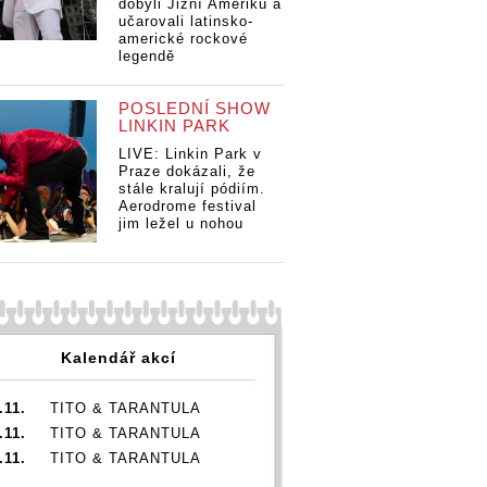
dobyli Jižní Ameriku a
Poláková zůstává
Po
učarovali latinsko-
i na druhé desce
i 
americké rockové
svá a dává to
sv
legendě
nejlepší ZE.SEBE
ne
ZE:
RECENZE:
POSLEDNÍ SHOW
a
Barbora
LINKIN PARK
vá zůstává
Poláková zůstává
ruhé desce
i na druhé desce
LIVE: Linkin Park v
Praze dokázali, že
ává to
svá a dává to
stále kralují pódiím.
ší ZE.SEBE
nejlepší ZE.SEBE
Aerodrome festival
jim ležel u nohou
Kalendář akcí
.11.
TITO & TARANTULA
.11.
TITO & TARANTULA
.11.
TITO & TARANTULA