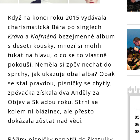
Když na konci roku 2015 vydávala
charismatická Bára po singlech
RECEN
Barbor
Kráva
a
Nafrněná
bezejmenné album
Poláko
i na d
s deseti kousky, mnozí si mohli
svá a d
RECENZE:
RECENZE:
ťukat na hlavu, o co se to vlastně
nejlep
Barbora
Barbora
ůstává
Poláková zůstává
Poláková zůstává
pokouší. Neměla si zpěv nechat do
desce
i na druhé desce
i na druhé desce
sprchy, jak ukazuje obal alba? Opak
to
svá a dává to
svá a dává to
E.SEBE
nejlepší ZE.SEBE
nejlepší ZE.SEBE
se stal pravdou, písničky se chytly,
zpěvačka získala dva Anděly za
Objev a Skladbu roku. Strhl se
kolem ní blázinec, ale přesto
05
dokázala zůstat nad věcí.
06
08
Bářiny písničky nepatří do škatulky