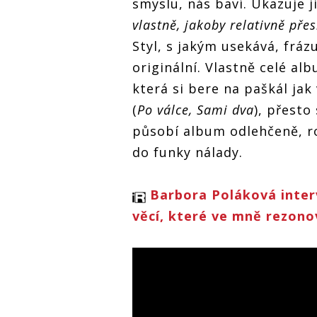
smyslu, nás baví. Ukazuje j
vlastně, jakoby relativně přes
Styl, s jakým usekává, frázu
originální. Vlastně celé al
která si bere na paškál jak 
(
Po válce, Sami dva
), přesto
působí album odlehčeně, r
do funky nálady.
Barbora Poláková interv
věcí, které ve mně rezono