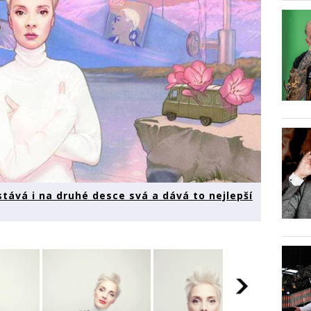
tává i na druhé desce svá a dává to nejlepší