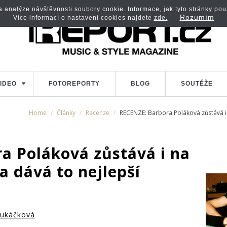
analýze návštěvnosti soubory cookie. Informace, jak tyto stránky použí
Rozumím
Více informací o nastavení cookies najdete
zde.
IDEO
FOTOREPORTY
BLOG
SOUTĚŽE
Home
Články
Recenze
RECENZE: Barbora Poláková zůstává i 
a Poláková zůstává i na
a dává to nejlepší
ukáčková