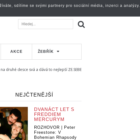
váte, sdílíme se svými partnery pro sociální média, inzerci a analýzy.
AKCE
ŽEBŘÍK
na druhé desce svá a dává to nejlepší ZE.SEBE
NEJČTENĚJŠÍ
DVANÁCT LET S
FREDDIEM
MERCURYM
ROZHOVOR | Peter
Freestone: V
Bohemian Rhapsody