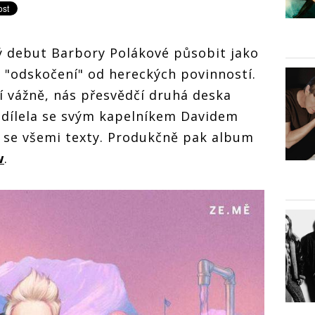
ý debut Barbory Polákové působit jako
 "odskočení" od hereckých povinností.
í vážně, nás přesvědčí druhá deska
odílela se svým kapelníkem Davidem
 se všemi texty. Produkčně pak album
w
.