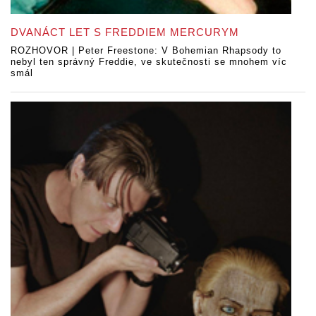
DVANÁCT LET S FREDDIEM MERCURYM
ROZHOVOR | Peter Freestone: V Bohemian Rhapsody to
nebyl ten správný Freddie, ve skutečnosti se mnohem víc
smál