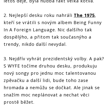
letos děje, byla hudba fakt velká kotva.
2. Nejlepší desku roku nahráli
The 1975
,
kteří se vrátili s novým albem Being Funny
In A Foreign Language. Nic dalšího tak
dospělýho, a přitom tak současnýho a
trendy, nikdo další nevydal.
3. Nejdřív vyhrát prezidentský volby. A pak?
S WYFE točíme druhou desku, produkuju
nový songy pro jednu moc talentovanou
zpěvačku a další lidi, bude toho zase
hromada a nemůžu se dočkat. Ale jinak se
snažím moc neplánovat a nechat věci
prostě běžet.