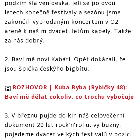
podzim šla ven deska, jeli se po dvou
letech konečně festivaly a sezónu jsme
zakončili vyprodaným koncertem v O2
areně k našim dvaceti letům kapely. Takže
za nás dobrý.
2. Baví mě noví Kabáti. Opět dokázali, že
jsou špička českýho bigbítu.
ROZHOVOR | Kuba Ryba (Rybičky 48):
Baví mě dělat cokoliv, co trochu vybočuje
3. V březnu půjde do kin náš celovečerní
dokument 20 let rock'n'rollu, vy buzny,
pojedeme dvacet velkých festivalů v pozici