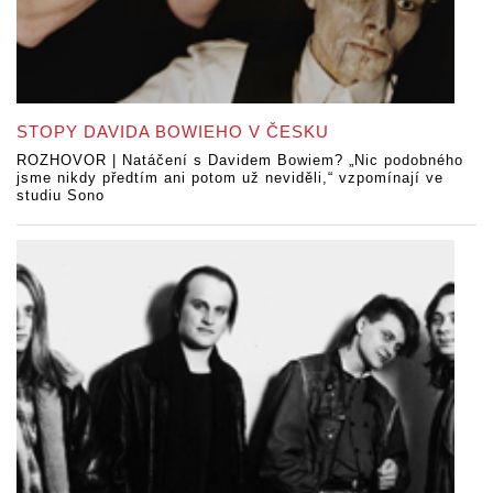
STOPY DAVIDA BOWIEHO V ČESKU
ROZHOVOR | Natáčení s Davidem Bowiem? „Nic podobného
jsme nikdy předtím ani potom už neviděli,“ vzpomínají ve
studiu Sono