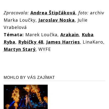
Zpracovala:
Andrea Štipčáková
,
foto:
archiv
Marka Loučky,
Jaroslav Noska
, Julie
Vrabelová
Témata:
Marek Loučka,
Arakain
,
Kuba
Ryba
,
Rybičky 48
,
James Harries
, LinaKaro,
Martyn Starý
, WYFE
MOHLO BY VÁS ZAJÍMAT