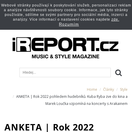
Webové stránky používají k poskytování služeb, personalizaci reklam
a analýze návštěvnosti soubory cookie. Informace, jak tyto stránky
používáte, sdílíme se svými partnery pro sociální média, inzerci a
analýzy. Více informací o nastavení cookies najdete
zde.
Rozumím
Home
Články
Style
ANKETA | Rok 2022 pohledem hudebníků. Kuba Ryba zve do kina a
Marek Loučka vzpomíná na koncerty s Arakainem
ANKETA | Rok 2022