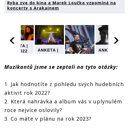
Ryba zve do kina a Marek Loučka vzpomíná na
koncerty s Arakainem
ANKETA |
ANKETA |
ANKETA |
Rok 2022
Rok 2022
Rok 2022
pohledem
pohledem
pohledem
hudebníků.
hudebníků.
hudebníků.
Muzikantů jsme se zeptali na tyto otázky:
Kuba
Kuba
Kuba
Ryba zve
ANKETA |
.
Ryba zve
Ryba zve
do kina a
Rok 2022
do kina a
do kina a
Marek
1. Jak hodnotíte z pohledu svých hudebních
pohledem
Marek
Marek
Loučka
hudebníků.
Loučka
Loučka
aktivit rok 2022?
vzpomíná
Kuba
vzpomíná
vzpomíná
na
2. Která nahrávka a album vás v uplynulém
Ryba zve
na
na
koncerty
do kina a
koncerty
koncerty
s
roce nejvíce oslovily?
Marek
s
s
Arakainem
Loučka
Arakainem
Arakainem
3. Co máte v plánu na rok 2023?
vzpomíná
na
m