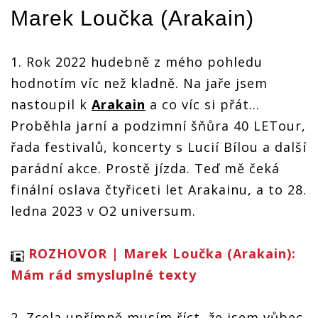
koncerty
Marek Loučka (
Arakain
)
s
Arakainem
1. Rok 2022 hudebně z mého pohledu
hodnotím víc než kladně. Na jaře jsem
nastoupil k
Arakain
a co víc si přát…
Proběhla jarní a podzimní šňůra 40 LETour,
řada festivalů, koncerty s Lucií Bílou a další
parádní akce. Prostě jízda. Teď mě čeká
finální oslava čtyřiceti let Arakainu, a to 28.
ledna 2023 v O2 universum.
ROZHOVOR | Marek Loučka (Arakain):
Mám rád smysluplné texty
2. Zcela upřímně musím říct, že jsem vůbec