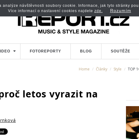
analýze návštěvnosti soubory cookie. Informace, jak tyto stránky použí
Rozumím
Více informací o nastavení cookies najdete
zde.
IDEO
FOTOREPORTY
BLOG
SOUTĚŽE
Home
Články
Style
TOP 10
roč letos vyrazit na
Trnková