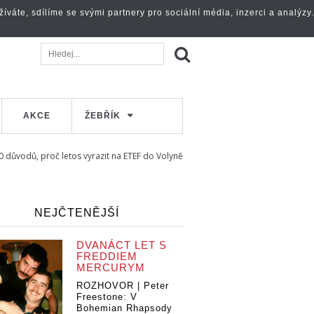
váte, sdílíme se svými partnery pro sociální média, inzerci a analýzy.
AKCE
ŽEBŘÍK
 důvodů, proč letos vyrazit na ETEF do Volyně
NEJČTENĚJŠÍ
DVANÁCT LET S
FREDDIEM
MERCURYM
ROZHOVOR | Peter
Freestone: V
Bohemian Rhapsody