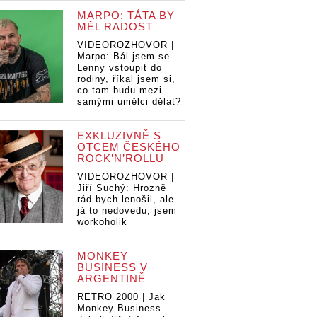
MARPO: TÁTA BY
MĚL RADOST
VIDEOROZHOVOR |
Marpo: Bál jsem se
Lenny vstoupit do
rodiny, říkal jsem si,
co tam budu mezi
samými umělci dělat?
EXKLUZIVNĚ S
OTCEM ČESKÉHO
ROCK’N’ROLLU
VIDEOROZHOVOR |
Jiří Suchý: Hrozně
rád bych lenošil, ale
já to nedovedu, jsem
workoholik
TOP 10 důvodů,
MONKEY
proč letos vyrazit
BUSINESS V
TOP 10 důvodů,
 důvodů,
na ETEF do
TO
ARGENTINĚ
proč letos vyrazit
tos vyrazit
Volyně
pr
na ETEF do
F do
RETRO 2000 | Jak
na
Monkey Business
Volyně
Vo