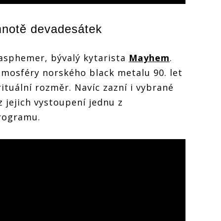
mnotě devadesátek
asphemer, bývalý kytarista
Mayhem
.
tmosféry norského black metalu 90. let
rituální rozměr. Navíc zazní i vybrané
 z jejich vystoupení jednu z
programu.