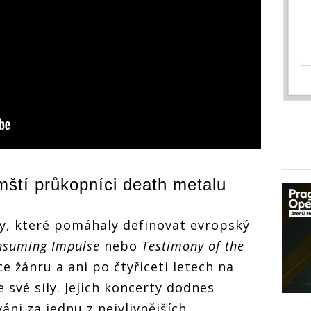
mští průkopníci death metalu
ly, které pomáhaly definovat evropský
nsuming Impulse
nebo
Testimony of the
ce žánru a ani po čtyřiceti letech na
e své síly. Jejich koncerty dodnes
áni za jednu z nejvlivnějších