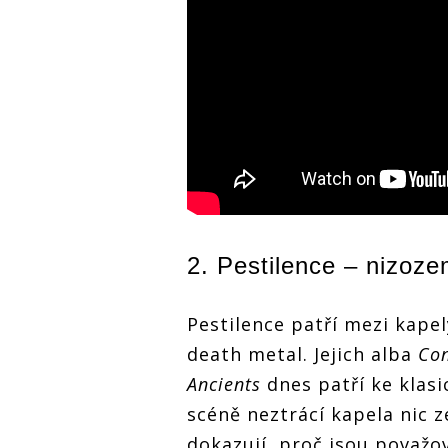
2. Pestilence – nizoze
Pestilence patří mezi kape
death metal. Jejich alba
Co
Ancients
dnes patří ke klasi
scéně neztrácí kapela nic z
dokazují, proč jsou považov