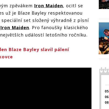
novým zpěvákem
Iron Maiden
, ocitl se
s už je Blaze Bayley respektovanou
speciální set složený výhradně z písní
v
Iron Maiden
. Pro fanoušky klasického
největších událostí letošního ročníku.
en Blaze Bayley slavil pálení
íkovce
05
06
08