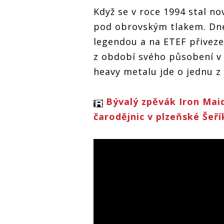
Když se v roce 1994 stal 
pod obrovským tlakem. Dne
legendou a na ETEF přiveze 
z období svého působení 
heavy metalu jde o jednu z 
Bývalý zpěvák Iron Maid
čarodějnic v plzeňské Šeř