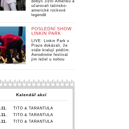
dobyli Jižní Ameriku a
učarovali latinsko-
americké rockové
legendě
POSLEDNÍ SHOW
LINKIN PARK
LIVE: Linkin Park v
Praze dokázali, že
stále kralují pódiím.
Aerodrome festival
jim ležel u nohou
Kalendář akcí
.11.
TITO & TARANTULA
.11.
TITO & TARANTULA
.11.
TITO & TARANTULA