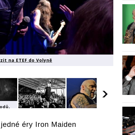
zit na ETEF do Volyně
odů,
vyrazit
TOP 10 důvodů,
TOP 10
TOP 10 důvodů,
proč letos vyrazit
proč le
 jedné éry
Iron Maiden
proč letos vyrazit
na ETEF do
na ETE
na ETEF do
Volyně
Volyně
Volyně