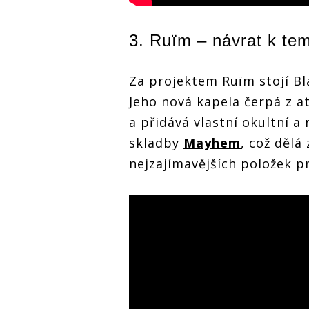
3. Ruïm – návrat k te
Za projektem Ruïm stojí Bl
Jeho nová kapela čerpá z a
a přidává vlastní okultní a 
skladby
Mayhem
, což dělá
nejzajímavějších položek 