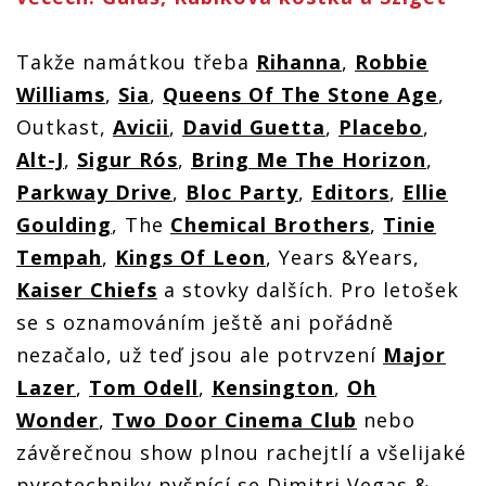
Takže namátkou třeba
Rihanna
,
Robbie
Williams
,
Sia
,
Queens Of The Stone Age
,
Outkast,
Avicii
,
David Guetta
,
Placebo
,
Alt-J
,
Sigur Rós
,
Bring Me The Horizon
,
Parkway Drive
,
Bloc Party
,
Editors
,
Ellie
Goulding
, The
Chemical Brothers
,
Tinie
Tempah
,
Kings Of Leon
, Years &Years,
Kaiser Chiefs
a stovky dalších. Pro letošek
se s oznamováním ještě ani pořádně
nezačalo, už teď jsou ale potrvzení
Major
Lazer
,
Tom Odell
,
Kensington
,
Oh
Wonder
,
Two Door Cinema Club
nebo
závěrečnou show plnou rachejtlí a všelijaké
pyrotechniky pyšnící se Dimitri Vegas &