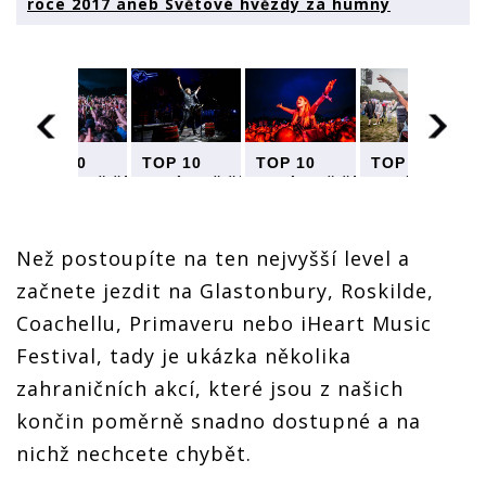
roce 2017 aneb Světové hvězdy za humny
TOP 10
TOP 10
TOP 10
TOP 10
nejlákavějších
ších
nejlákavějších
nejlákavějších
nejlákavějšíc
zahraničních
ích
zahraničních
zahraničních
zahraničních
festivalů
festivalů
festivalů
festivalů
v roce
v roce
v roce
v roce
Než postoupíte na ten nejvyšší level a
2017 aneb
2017 aneb
2017 aneb
2017 aneb
Světové
Světové
Světové
Světové
začnete jezdit na Glastonbury, Roskilde,
hvězdy za
hvězdy za
hvězdy za
hvězdy za
humny
humny
humny
humny
Coachellu, Primaveru nebo iHeart Music
Festival, tady je ukázka několika
zahraničních akcí, které jsou z našich
končin poměrně snadno dostupné a na
nichž nechcete chybět.