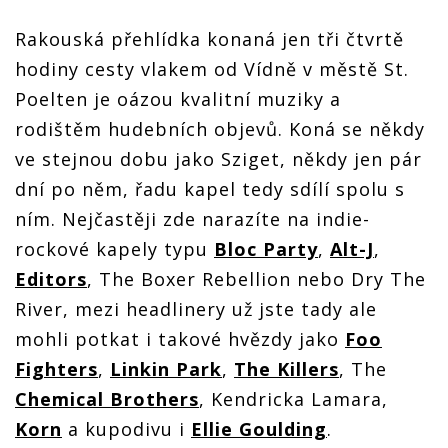
Rakouská přehlídka konaná jen tři čtvrtě
hodiny cesty vlakem od Vídně v městě St.
Poelten je oázou kvalitní muziky a
rodištěm hudebních objevů. Koná se někdy
ve stejnou dobu jako Sziget, někdy jen pár
dní po něm, řadu kapel tedy sdílí spolu s
ním. Nejčastěji zde narazíte na indie-
rockové kapely typu
Bloc Party
,
Alt-J
,
Editors
, The Boxer Rebellion nebo Dry The
River, mezi headlinery už jste tady ale
mohli potkat i takové hvězdy jako
Foo
Fighters
,
Linkin Park
,
The Killers
, The
Chemical Brothers
, Kendricka Lamara,
Korn
a kupodivu i
Ellie Goulding
.