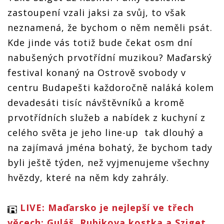
zastoupení vzali jaksi za svůj, to však
neznamená, že bychom o něm neměli psát.
Kde jinde vás totiž bude čekat osm dní
nabušených prvotřídní muzikou? Maďarský
festival konaný na Ostrově svobody v
centru Budapešti každoročně naláká kolem
devadesáti tisíc návštěvníků a kromě
prvotřídních služeb a nabídek z kuchyní z
celého světa je jeho line-up tak dlouhý a
na zajímavá jména bohatý, že bychom tady
byli ještě týden, než vyjmenujeme všechny
hvězdy, které na něm kdy zahrály.
LIVE: Maďarsko je nejlepší ve třech
věcech: Guláš, Rubikova kostka a Sziget