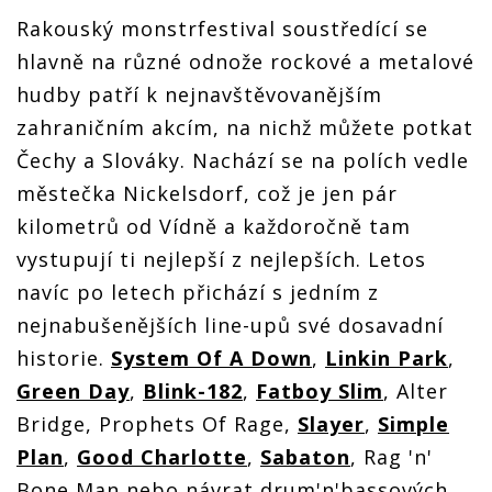
Rakouský monstrfestival soustředící se
hlavně na různé odnože rockové a metalové
hudby patří k nejnavštěvovanějším
zahraničním akcím, na nichž můžete potkat
Čechy a Slováky. Nachází se na polích vedle
městečka Nickelsdorf, což je jen pár
kilometrů od Vídně a každoročně tam
vystupují ti nejlepší z nejlepších. Letos
navíc po letech přichází s jedním z
nejnabušenějších line-upů své dosavadní
historie.
System Of A Down
,
Linkin Park
,
Green Day
,
Blink-182
,
Fatboy Slim
, Alter
Bridge, Prophets Of Rage,
Slayer
,
Simple
Plan
,
Good Charlotte
,
Sabaton
, Rag 'n'
Bone Man nebo návrat drum'n'bassových