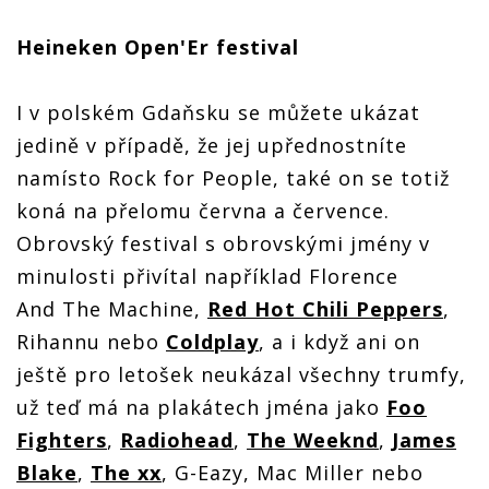
Heineken Open'Er festival
I v polském Gdaňsku se můžete ukázat
jedině v případě, že jej upřednostníte
namísto Rock for People, také on se totiž
koná na přelomu června a července.
Obrovský festival s obrovskými jmény v
minulosti přivítal například Florence
And The Machine,
Red Hot Chili Peppers
,
Rihannu nebo
Coldplay
, a i když ani on
ještě pro letošek neukázal všechny trumfy,
už teď má na plakátech jména jako
Foo
Fighters
,
Radiohead
,
The Weeknd
,
James
Blake
,
The xx
, G-Eazy, Mac Miller nebo