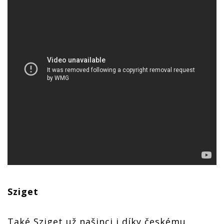
Sziget
Také Sziget už našinci i díky českému