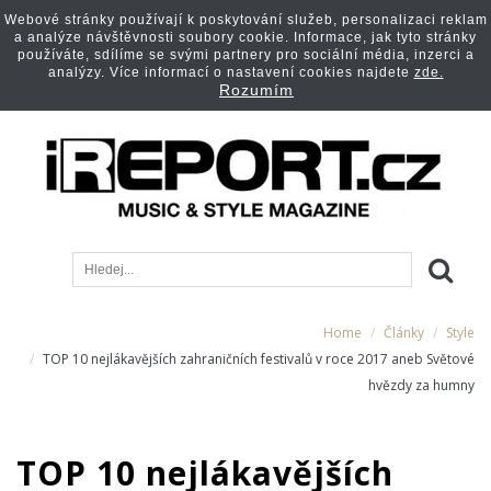
Webové stránky používají k poskytování služeb, personalizaci reklam
a analýze návštěvnosti soubory cookie. Informace, jak tyto stránky
používáte, sdílíme se svými partnery pro sociální média, inzerci a
analýzy. Více informací o nastavení cookies najdete
zde.
Rozumím
Home
Články
Style
TOP 10 nejlákavějších zahraničních festivalů v roce 2017 aneb Světové
hvězdy za humny
TOP 10 nejlákavějších