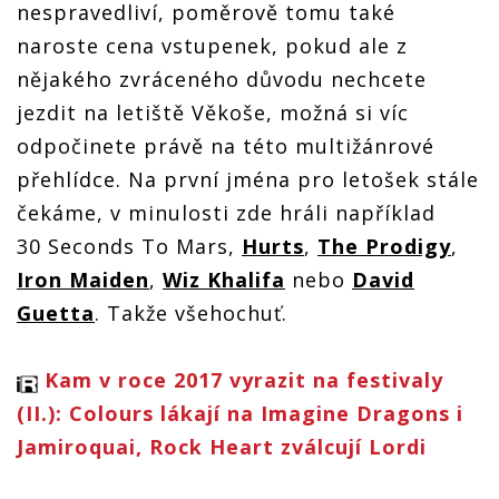
nespravedliví, poměrově tomu také
naroste cena vstupenek, pokud ale z
nějakého zvráceného důvodu nechcete
jezdit na letiště Věkoše, možná si víc
odpočinete právě na této multižánrové
přehlídce. Na první jména pro letošek stále
čekáme, v minulosti zde hráli například
30 Seconds To Mars,
Hurts
,
The Prodigy
,
Iron Maiden
,
Wiz Khalifa
nebo
David
Guetta
. Takže všehochuť.
Kam v roce 2017 vyrazit na festivaly
(II.): Colours lákají na Imagine Dragons i
Jamiroquai, Rock Heart zválcují Lordi