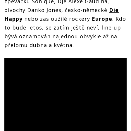
zpěvačku Sonique, DJe Alexe Gaudina,
divochy Danko Jones, česko-německé
Die
Happy
nebo zasloužilé rockery
Europe
. Kdo
to bude letos, se zatím ještě neví, line-up
bývá oznamován najednou obvykle až na
přelomu dubna a května.