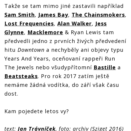
Takže se tam mimo jiné zastavili například
Sam Smith
,
James Bay
,
The Chainsmokers
,
Lost Frequencies
,
Alan Walker
,
Jess
Glynne
,
Macklemore
& Ryan Lewis tam
předvedli jedno z prvních živých předvedení
hitu
Downtown
a nechyběly ani objevy typu
Years And Years, oceňovaní rappeři Run
The Jewels nebo všudypřítomní
Bastille
a
Beatsteaks
. Pro rok 2017 zatím ještě
nemáme žádná vodítka, do září však času
dost.
Kam pojedete letos vy?
text:
Jan Trávníček
, foto: archiv (Sziget 2016)