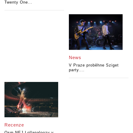
Twenty One...
News
V Praze proběhne Sziget
party....
Recenze
Osm NEJ Lollapaloozy v