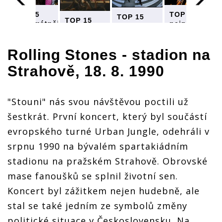
TOP 15
TOP 15
TOP 15
TOP 15
nejpamátnějš
nejpamátnějších
nejpamátnějších
ějších
nejpamátnějších
koncertů
koncertů
koncertů
koncertů
u nás (I.):
u nás (I.):
u nás (I.):
u nás (I.):
Pink
Pink
Rolling Stones
- stadion na
Pink
Pink
Floyd,
Floyd,
Floyd,
Floyd,
Strahově, 18. 8. 1990
Michael
Michael
Michael
Michael
Jackson,
Jackson,
Jackson,
Jackson,
Rolling
Rolling
Rolling
Rolling
Stones i
Stones i
Stones i
"Stouni" nás svou návštěvou poctili už
Stones i
Metallica
Metallica
Metallica
Metallica
šestkrát. První koncert, který byl součástí
evropského turné Urban Jungle, odehráli v
srpnu 1990 na bývalém spartakiádním
stadionu na pražském Strahově. Obrovské
mase fanoušků se splnil životní sen.
Koncert byl zážitkem nejen hudebně, ale
stal se také jedním ze symbolů změny
politické situace v Československu. Na