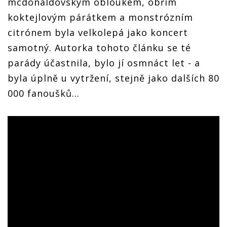
mcdonaldovským obloukem, obřím
koktejlovým párátkem a monstrózním
citrónem byla velkolepá jako koncert
samotný. Autorka tohoto článku se té
parády účastnila, bylo jí osmnáct let - a
byla úplně u vytržení, stejně jako dalších 80
000 fanoušků...