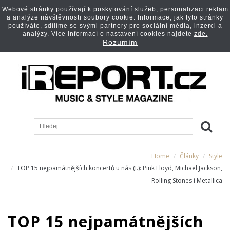
Webové stránky používají k poskytování služeb, personalizaci reklam
a analýze návštěvnosti soubory cookie. Informace, jak tyto stránky
používáte, sdílíme se svými partnery pro sociální média, inzerci a
analýzy. Více informací o nastavení cookies najdete
zde.
Rozumím
Home
Články
Style
TOP 15 nejpamátnějších koncertů u nás (I.): Pink Floyd, Michael Jackson,
Rolling Stones i Metallica
TOP 15 nejpamátnějších