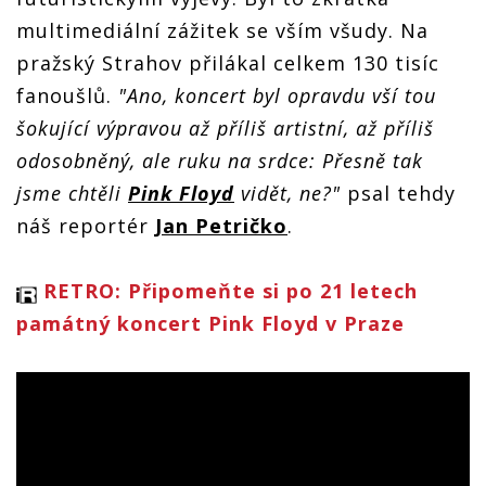
multimediální zážitek se vším všudy. Na
pražský Strahov přilákal celkem 130 tisíc
fanoušlů.
"Ano, koncert byl opravdu vší tou
šokující výpravou až příliš artistní, až příliš
odosobněný, ale ruku na srdce: Přesně tak
jsme chtěli
Pink Floyd
vidět, ne?"
psal tehdy
náš reportér
Jan Petričko
.
RETRO: Připomeňte si po 21 letech
památný koncert Pink Floyd v Praze