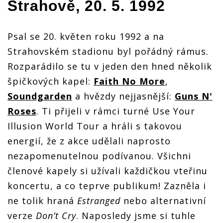
Strahově, 20. 5. 1992
Psal se 20. květen roku 1992 a na
Strahovském stadionu byl pořádný rámus.
Rozparádilo se tu v jeden den hned několik
špičkových kapel:
Faith No More
,
Soundgarden
a hvězdy nejjasnější:
Guns N'
Roses
. Ti přijeli v rámci turné Use Your
Illusion World Tour a hráli s takovou
energií, že z akce udělali naprosto
nezapomenutelnou podívanou. Všichni
členové kapely si užívali každičkou vteřinu
koncertu, a co teprve publikum! Zazněla i
ne tolik hraná
Estranged
nebo alternativní
verze
Don’t Cry
. Naposledy jsme si tuhle