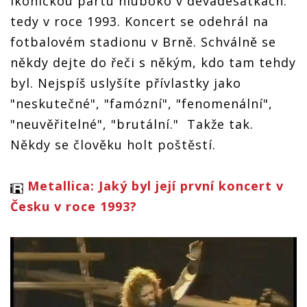
ikonickou partu hluboko v devadesátkách:
tedy v roce 1993. Koncert se odehrál na
fotbalovém stadionu v Brně. Schválně se
někdy dejte do řeči s někým, kdo tam tehdy
byl. Nejspíš uslyšíte přívlastky jako
"neskutečné", "famózní", "fenomenální",
"neuvěřitelné", "brutální." Takže tak.
Někdy se člověku holt poštěstí.
Metallica: Jaký byl její první koncert v
Česku v roce 1993?